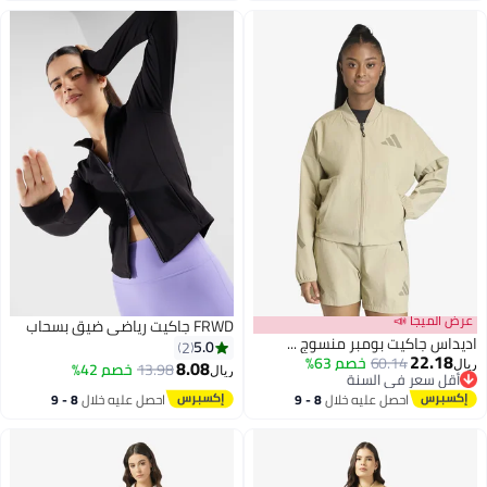
عرض الميجا 📣
FRWD جاكيت رياضي ضيق بسحاب
اديداس جاكيت بومبر منسوج ...
5.0
2
22.18
60.14
خصم 63%
8.08
13.98
خصم 42%
ريال
ريال
أقل سعر في السنة
5
أقل سعر في السنة
احصل عليه خلال
8 - 9
احصل عليه خلال
8 - 9
اغسطس
اغسطس