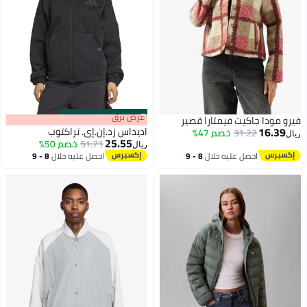
s
00
:
m
عرض برق
00
·
باقي 100%
فيرو مودا جاكيت فيمتارا قصير
16.39
اديداس زد.إن.إي. تراكتوب
31.22
خصم 47%
ريال
25.55
51.71
خصم 50%
ريال
احصل عليه خلال
8 - 9
احصل عليه خلال
8 - 9
اغسطس
اغسطس