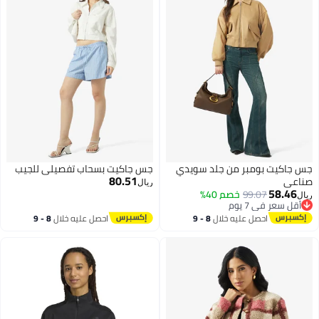
جس جاكيت بومبر من جلد سويدي
جس جاكيت بسحاب تفصيلي للجيب
80.51
صناعي
ريال
58.46
99.07
خصم 40%
ريال
أقل سعر في 7 يوم
أقل سعر في 7 يوم
احصل عليه خلال
8 - 9
احصل عليه خلال
8 - 9
اغسطس
اغسطس