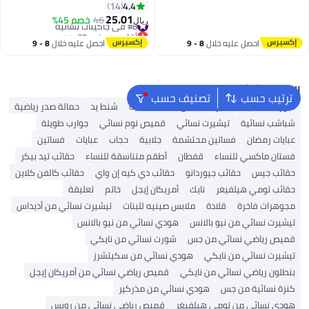
بأسلوب واحد لتنسيق طوال اليوم
4.4
14
25.01
#8 في جاكيتات نسائية
46
خصم 45%
ريال
8
6
أقل سعر في 30 يوم
#8 في جاكيتات نسائية
احصل عليه خلال
8 - 9
احصل عليه خلال
8 - 9
اغسطس
اغسطس
البحث الشائع
ترتيب حسب
تصنيف حسب
شورتات نسائية
بلايز
ملابس سباحة نسائية
شنط يد
حمالة صدر رياضية
شباشب نسائية
تيشيرت نسائي
قميص نوم نسائي
جوارب طويلة
عبايات رمضان
فساتين محتشمة
جلابية
حجاب
عبايات
فساتين
فستان ماكسي للنساء
قفطان
أطقم متناسقة للنساء
حقائب تيد بيكر
حقائب جيس
حقائب جيوردانو
حقائب دي كيه إن واي
حقائب كالفن كلاين
حقائب تومي هيلفيغر
نايك
أمريكان إيجل
خاتم
تعليقة
مجوهرات فاخرة
قلادة
ملابس صينيه للبنات
تيشيرت نسائي من أديداس
تيشيرت نسائي من نيو بالانس
هودي نسائي من نيو بالانس
قميص رياضي نسائي من جس
شورت نسائي من نايكي
تيشيرت نسائي من نايكي
هودي نسائي من سكيتشرز
بنطلون رياضي نسائي من نايكي
قميص رياضي نسائي من أمريكان إيجل
كنزة نسائية من جس
هودي نسائي من مذركير
هودي نسائي من تومي هيلفيغر
قميص رياضي نسائي من رويس