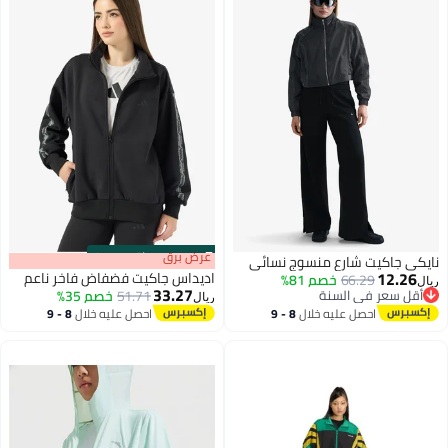
s
00
:
m
عرض برق
00
·
باقي 100%
نايكي جاكيت شارع منسوج نسائي
12.26
اديداس جاكيت فضفاض فاخر ناعم
66.29
خصم 81%
ريال
33.27
أقل سعر في السنة
51.71
خصم 35%
ريال
أقل سعر في السنة
احصل عليه خلال
8 - 9
احصل عليه خلال
8 - 9
4
اغسطس
اغسطس