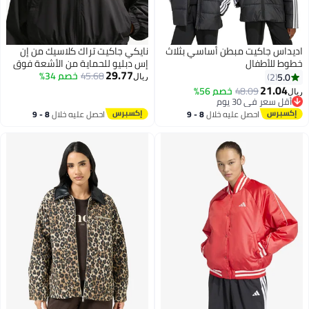
اديداس جاكيت مبطن أساسي بثلاث
نايكي جاكيت تراك كلاسيك من إن
خطوط للأطفال
إس دبليو للحماية من الأشعة فوق
29.77
البنفسجية
45.68
خصم 34%
5.0
2
ريال
21.04
48.09
خصم 56%
ريال
4
أقل سعر في 30 يوم
أقل سعر في 30 يوم
احصل عليه خلال
8 - 9
احصل عليه خلال
8 - 9
اغسطس
اغسطس