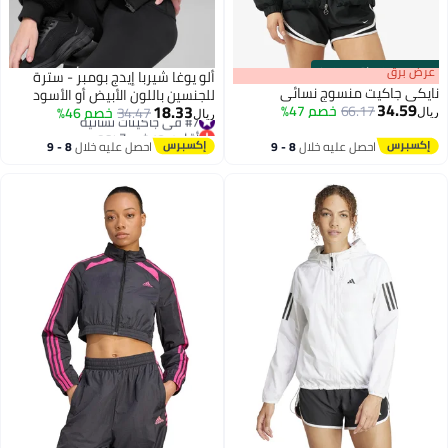
s
00
:
m
عرض برق
00
·
باقي 100%
ألو يوغا شيربا إيدج بومبر - سترة
نايكي جاكيت منسوج نسائي
للجنسين باللون الأبيض أو الأسود
34.59
18.33
66.17
خصم 47%
#7 في جاكيتات نسائية
34.47
خصم 46%
ريال
ريال
أقل سعر في 7 يوم
3
#7 في جاكيتات نسائية
احصل عليه خلال
8 - 9
احصل عليه خلال
8 - 9
اغسطس
اغسطس