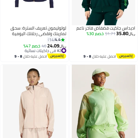
اديداس جاكيت فضفاض فاخر ناعم
لولوليمون تعريف السترة: سحق
35.80
51.71
خصم 30%
تمارينك وتقضي رحلاتك اليومية
ريال
بأسلوب واحد لتنسيق طوال اليوم
4.4
14
24.09
46
خصم 47%
ريال
8
4
#2 في جاكيتات نسائية
#2 في جاكيتات نسائية
احصل عليه خلال
8 - 9
احصل عليه خلال
8 - 9
اغسطس
اغسطس