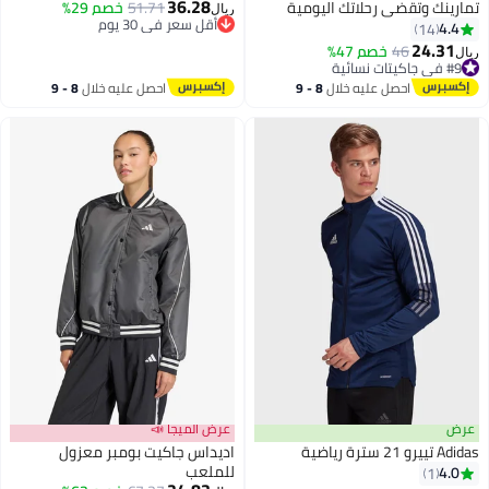
36.28
تمارينك وتقضي رحلاتك اليومية
51.71
خصم 29%
ريال
أقل سعر في 30 يوم
بأسلوب واحد لتنسيق طوال اليوم
4.4
14
أقل سعر في 30 يوم
24.31
46
خصم 47%
ريال
4
8
#9 في جاكيتات نسائية
#9 في جاكيتات نسائية
احصل عليه خلال
8 - 9
احصل عليه خلال
8 - 9
اغسطس
اغسطس
عرض
عرض الميجا 📣
Adidas تييرو 21 سترة رياضية
اديداس جاكيت بومبر معزول
للملعب
4.0
1