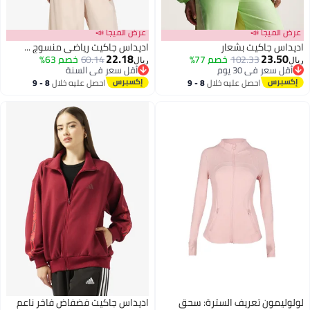
عرض الميجا 📣
عرض الميجا 📣
اديداس جاكيت بشعار
اديداس جاكيت رياضي منسوج ...
22.18
23.50
102.33
خصم 77%
60.14
خصم 63%
ريال
ريال
أقل سعر في 30 يوم
أقل سعر في السنة
أقل سعر في 30 يوم
4
أقل سعر في السنة
احصل عليه خلال
8 - 9
احصل عليه خلال
8 - 9
اغسطس
اغسطس
لولوليمون تعريف السترة: سحق
اديداس جاكيت فضفاض فاخر ناعم