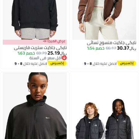
عرض الميجا 📣
نايكي جاكيت منسوج نسائي
30.37
نايكي جاكيت ستريت فاريستي
66.17
خصم 54%
ريال
25.19
69.79
خصم 63%
ريال
أقل سعر في السنة
3
2
أقل سعر في السنة
احصل عليه خلال
8 - 9
احصل عليه خلال
8 - 9
اغسطس
اغسطس