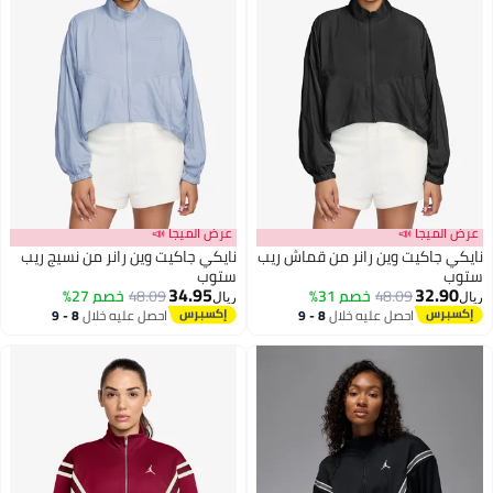
عرض الميجا 📣
عرض الميجا 📣
نايكي جاكيت وين رانر من قماش ريب
نايكي جاكيت وين رانر من نسيج ريب
ستوب
ستوب
34.95
32.90
48.09
خصم 31%
48.09
خصم 27%
ريال
ريال
احصل عليه خلال
8 - 9
احصل عليه خلال
8 - 9
اغسطس
اغسطس