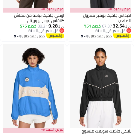
عرض الميجا 📣
عرض الميجا 📣
اديداس جاكيت بومبر معزول
اونلي جاكيت بياقة من قماش
للملعب
كانفاس وبولي يوريثان
9.28
32.54
67.37
خصم 51%
38.21
خصم 75%
ريال
ريال
2
أقل سعر في السنة
أقل سعر في السنة
أقل سعر في السنة
أقل سعر في السنة
احصل عليه خلال
8 - 9
احصل عليه خلال
8 - 9
اغسطس
اغسطس
عرض الميجا 📣
نايكي جاكيت سويفت منسوج