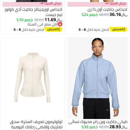
عرض الميجا 📣
عرض الميجا 📣
اديداس جاكيت أون ذا رن
اديداس اوريجينالز جاكيت أدي كولور
36.16
48.09
خصم 24%
تيم جيست
ريال
11.69
39.65
خصم 70%
ريال
أقل سعر في السنة
أقل سعر في السنة
احصل عليه خلال
8 - 9
احصل عليه خلال
8 - 9
اغسطس
اغسطس
نايكي جاكيت وين رانر محبوك نسائي
لولوليمون تعريف السترة: سحق
28.93
48.09
خصم 39%
تمارينك وتقضي رحلاتك اليومية
ريال