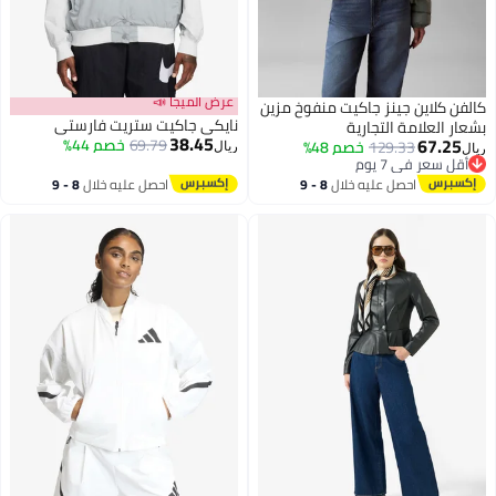
عرض الميجا 📣
كالفن كلاين جينز جاكيت منفوخ مزين
نايكي جاكيت ستريت فارستي
بشعار العلامة التجارية
38.45
67.25
69.79
خصم 44%
129.33
خصم 48%
ريال
ريال
أقل سعر في 7 يوم
2
أقل سعر في 7 يوم
احصل عليه خلال
8 - 9
احصل عليه خلال
8 - 9
اغسطس
اغسطس