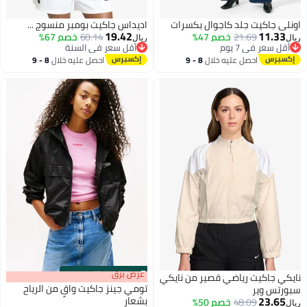
اونلي جاكيت جلد كاجوال بكسرات
اديداس جاكيت بومبر منسوج ...
19.42
11.33
21.69
خصم 47%
60.14
خصم 67%
ريال
ريال
أقل سعر في 7 يوم
أقل سعر في السنة
أقل سعر في 7 يوم
أقل سعر في السنة
احصل عليه خلال
8 - 9
احصل عليه خلال
8 - 9
5
اغسطس
اغسطس
s
00
:
m
عرض برق
00
·
باقي 100%
نايكي جاكيت رياضي قصير من نايكي
تومي جينز جاكيت واقٍ من الرياح
سبورتس وير
23.65
بشعار
48.09
خصم 50%
ريال