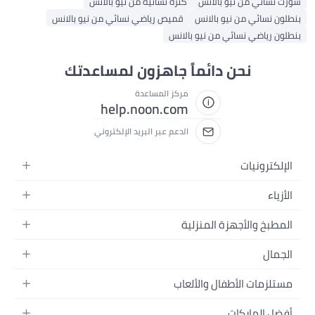
ائي من نيو بالانس
كنزة نسائية من نيو بالانس
نسائي من نيو بالانس
قميص رياضي نسائي من نيو بالانس
رياضي نسائي من نيو بالانس
نحن دائماً جاهزون لمساعدتك
مركز المساعدة
help.noon.com
الدعم عبر البريد الإلكتروني
ترونيات
لات
ء
لت
 نسائية
بخ والأجهزة المنزلية
توبات
 رجالية
م
زة المنزلية
ال
البنات
 البيت
يرات
ور
الأولاد
زمات الأطفال والألعاب
بخ والسفرة
زيونات
اج
عات
اضات
 وتحسين المنزل
اعات
 الماركات