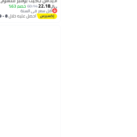
اديداس جاكيت بومبر منسوج ..
22.18
60.14
خصم 63%
ريال
أقل سعر في السنة
5
أقل سعر في السنة
احصل عليه خلال
8 - 9 اغسطس