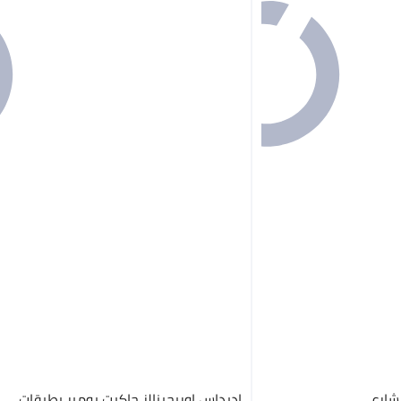
شارع
اديداس اوريجينالز جاكيت بومبر بطبقات