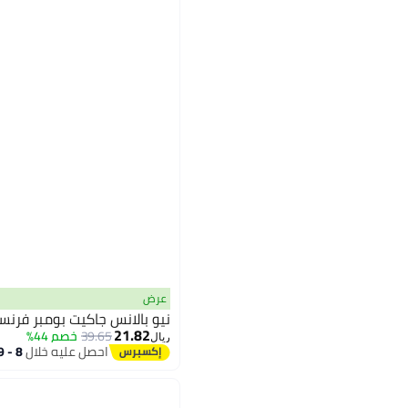
عرض
نيو بالانس جاكيت بومبر فرن
21.82
39.65
خصم 44%
ريال
احصل عليه خلال
8 - 9 اغسطس
2