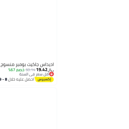
اديداس جاكيت بومبر منسوج ..
19.42
60.14
خصم 67%
ريال
أقل سعر في السنة
أقل سعر في السنة
احصل عليه خلال
8 - 9 اغسطس
5