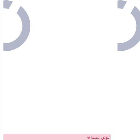
عرض الميجا 📣