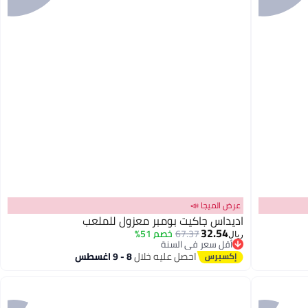
عرض الميجا 📣
اديداس جاكيت بومبر معزول للملعب
32.54
67.37
خصم 51%
ريال
أقل سعر في السنة
2
أقل سعر في السنة
احصل عليه خلال
8 - 9 اغسطس