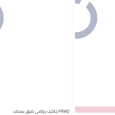
FRWD جاكيت رياضي ضيق بسحاب