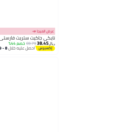
عرض الميجا 📣
نايكي جاكيت ستريت فارستي
38.45
69.79
خصم 44%
ريال
احصل عليه خلال
8 - 9 اغسطس
2