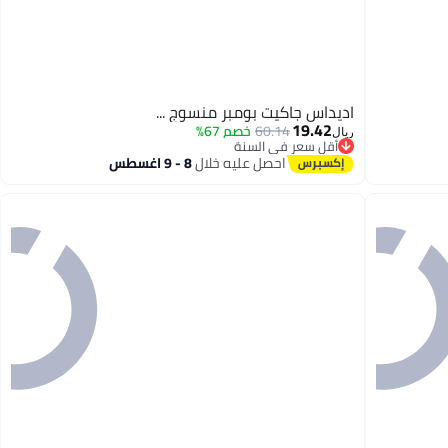
اديداس جاكيت بومبر منسوج ...
19.42
60.14
خصم 67%
ريال
أقل سعر في السنة
أقل سعر في السنة
احصل عليه خلال
8 - 9 اغسطس
5