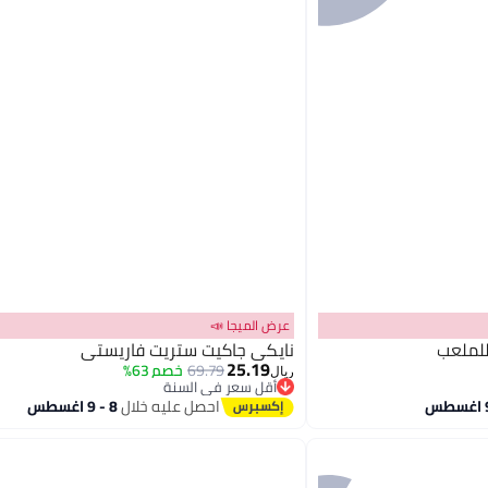
عرض الميجا 📣
للملعب
نايكي جاكيت ستريت فاريستي
25.19
69.79
خصم 63%
ريال
أقل سعر في السنة
2
أقل سعر في السنة
احصل عليه خلال
8 - 9 اغسطس