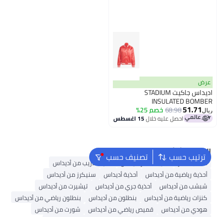
عرض
اديداس جاكيت STADIUM
INSULATED BOMBER
51.71
68.98
خصم 25%
ريال
احصل عليه خلال
15 اغسطس
البحث الشائع
ترتيب حسب
تصنيف حسب
حقائب ظهر
حقيبة ظهر أديداس
أحذية تدريب من أديداس
أحذية رياضية من أديداس
أحذية أديداس
سنيكرز من أديداس
شبشب من أديداس
أحذية جري من أديداس
تيشيرت من أديداس
كنزات رياضية من أديداس
بنطلون من أديداس
بنطلون رياضي من أديداس
هودي من أديداس
قميص رياضي من أديداس
شورت من أديداس