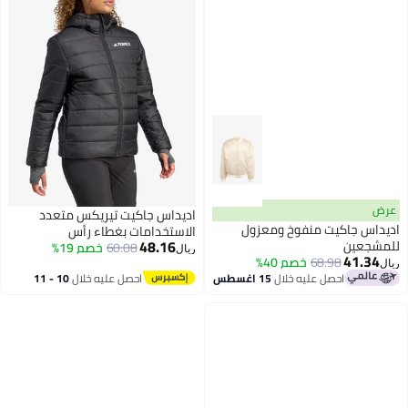
عرض
اديداس جاكيت تيريكس متعدد
اديداس جاكيت منفوخ ومعزول
الاستخدامات بغطاء رأس
48.16
للمشجعين
60.08
خصم 19%
ريال
41.34
68.98
خصم 40%
ريال
2
احصل عليه خلال
15 اغسطس
احصل عليه خلال
10 - 11
اغسطس