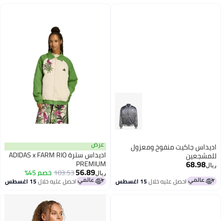
عرض
اديداس جاكيت منفوخ ومعزول
اديداس سترة ADIDAS x FARM RIO
للمشجعين
68.98
PREMIUM
ريال
56.89
103.53
خصم 45%
ريال
احصل عليه خلال
15 اغسطس
احصل عليه خلال
15 اغسطس