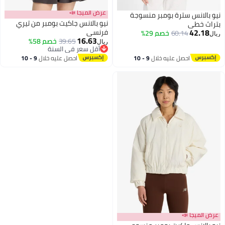
عرض الميجا 📣
نيو بالانس سترة بومبر منسوجة
نيو بالانس جاكيت بومبر من تيري
بتراث خطي
42.18
فرنسي
60.14
خصم 29%
ريال
16.63
39.65
خصم 58%
ريال
2
أقل سعر في السنة
أقل سعر في السنة
احصل عليه خلال
9 - 10
احصل عليه خلال
9 - 10
اغسطس
اغسطس
عرض الميجا 📣