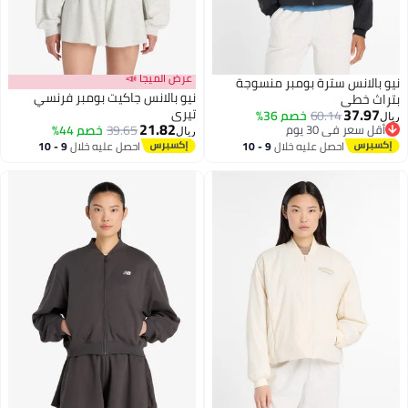
عرض الميجا 📣
نيو بالانس سترة بومبر منسوجة
نيو بالانس جاكيت بومبر فرنسي
بتراث خطي
37.97
تيري
60.14
خصم 36%
ريال
21.82
أقل سعر في 30 يوم
39.65
خصم 44%
ريال
2
أقل سعر في 30 يوم
احصل عليه خلال
9 - 10
احصل عليه خلال
9 - 10
اغسطس
اغسطس