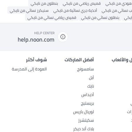
هودي من نايكي
قميص رياضي من نايكي
بنطلون من نايكي
 نسائي من نايكي
أحذية جري نسائية من نايكي
سنيكرز نسائي من نايكي
ايكي
بنطلون نسائي من نايكي
قميص رياضي نسائي من نايكي
HELP CENTER
help.noon.com
 والألعاب
أفضل الماركات
شوف أكثر
سامسونج
العودة إلى المدرسة
أبل
نايك
أديداس
بريستيج
ات
لوريال باريس
سكيتشرز
بلاك أند ديكر