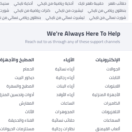
حقائب ظهر
حقيبة ظهر نايك
أحذية رياضية من نايكي
أحذية نايكي
سنيكر
بنطلون رياضي من نايكي
تيشيرت من نايكي
كنزات رياضية من نايكي
شورت 
شورت نسائي من نايكي
تيشيرت نسائي من نايكي
بنطلون رياضي نسائي من ن
We're Always Here To Help
Reach out to us through any of these support channels
الإلكترونيات
الأزياء
المطبخ والأجهزة 
الجوالات
أزياء نسائية
الحمام
التابلت
أزياء رجالية
ديكور البيت
اللابتوبات
أزياء البنات
المطبخ والسفرة
الأجهزة المنزلية
أزياء الأولاد
أدوات وتحسين المنزل
الكاميرات
الساعات
المفارش
التلفزيونات
المجوهرات
الأثاث
السماعات
حقائب نسائية
الفناء والحديقة
ألعاب القيمنق
نظارات رجالية
مستلزمات الحيوانات ا