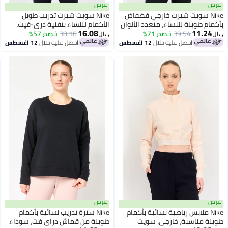
عرض
Ni سويت شيرت خارجي فضفاض
Nike سويت شيرت تدريب طويل
طويلة للنساء، متعدد الألوان
الأكمام للنساء بتقنية دري-فيت،
16.08
11.
39.54
خصم 71%
بورغندي
38.16
خصم 57%
ريال
احصل عليه خلال
12 اغسطس
احصل عليه خلال
12 اغسطس
عرض
N ملابس رياضية نسائية بأكمام
Nike سترة تدريب نسائية بأكمام
مناسبة، خارجي، سويت
طويلة من قماش دراي فت، سوداء