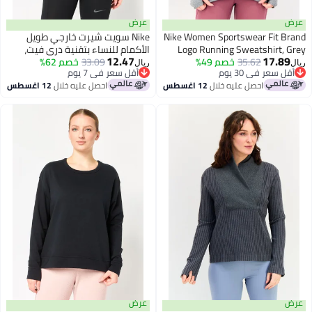
عرض
Nike Women Sportswear Fit
Nike سويت شيرت خارجي طويل
Logo Running Sweatshirt
الأكمام للنساء بتقنية دري فيت،
12.47
17.
35.62
خصم 49%
أخضر نعناعي
33.09
خصم 62%
ريال
عر في 30 يوم
أقل سعر في 7 يوم
عر في 30 يوم
أقل سعر في 7 يوم
احصل عليه خلال
12 اغسطس
احصل عليه خلال
12 اغسطس
عرض