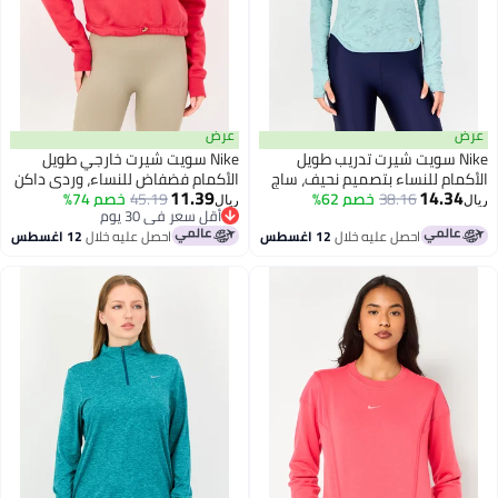
عرض
Ni سويت شيرت تدريب طويل
Nike سويت شيرت خارجي طويل
م للنساء بتصميم نحيف، ساج
الأكمام فضفاض للنساء، وردي داكن
11.39
14.
38.16
خصم 62%
45.19
خصم 74%
ريال
أقل سعر في 30 يوم
أقل سعر في 30 يوم
احصل عليه خلال
12 اغسطس
احصل عليه خلال
12 اغسطس