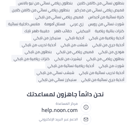
ن نسائي من كالفن كلاين
بنطلون رياضي نسائي من نيو بالانس
 رياضي نسائي من مذركير
بنطلون رياضي نسائي من كالفن كلاين
نسائية من أديداس
قميص رياضي نسائي من نايكي
 نسائي من رويس
زي عربي
فستان أمومة
ملابس داخلية نسائية
 بناتية رياضية
البيكيني
حقائب ظهر
حقيبة ظهر نايك
 رياضية من نايكي
أحذية نايكي
سنيكرز من نايكي
 جري من نايكي
شبشب من نايكي
أحذية تدريب من نايكي
 من نايكي
قميص رياضي من نايكي
بنطلون من نايكي
ن رياضي من نايكي
تيشيرت من نايكي
كنزات رياضية من نايكي
 من نايكي
أحذية رياضية نسائية من نايكي
 تدريب نسائية من نايكي
شبشب نسائي من نايكي
 جري نسائية من نايكي
سنيكرز نسائي من نايكي
نحن دائماً جاهزون لمساعدتك
مركز المساعدة
help.noon.com
الدعم عبر البريد الإلكتروني