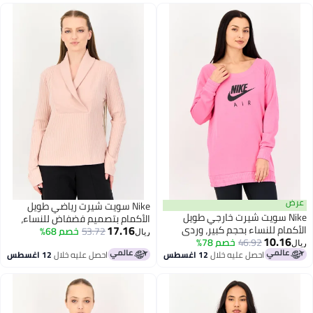
Nike سويت شيرت رياضي طويل
Ni سويت شيرت خارجي طويل
الأكمام بتصميم فضفاض للنساء،
17.16
 للنساء بحجم كبير، وردي
وردي
53.72
خصم 68%
ريال
10.
46.92
خصم 78%
احصل عليه خلال
12 اغسطس
احصل عليه خلال
12 اغسطس