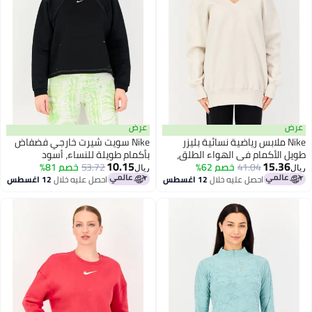
عرض
N ملابس رياضية نسائية بليزر
Nike سويت شيرت خارجي فضفاض
لأكمام في الهواء الطلق،
بأكمام طويلة للنساء، أسود
10.15
15.
اتح
41.04
خصم 62%
53.72
خصم 81%
ريال
احصل عليه خلال
12 اغسطس
احصل عليه خلال
12 اغسطس