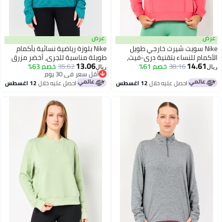
عرض
Ni سويت شيرت خارجي طويل
Nike بلوزة رياضية نسائية بأكمام
 للنساء بتقنية دري-فيت،
طويلة مناسبة للجري، أخضر مزرق
13.06
14.
اكن
38.16
خصم 61%
35.62
خصم 63%
ريال
أقل سعر في 30 يوم
أقل سعر في 30 يوم
احصل عليه خلال
12 اغسطس
احصل عليه خلال
12 اغسطس