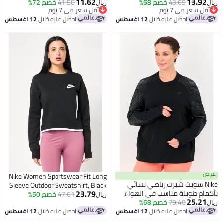
11.62
13.
 خوخي
43.69
خصم 68%
41.50
خصم 72%
ريال
عر في 7 يوم
أقل سعر في 7 يوم
عر في 7 يوم
أقل سعر في 7 يوم
احصل عليه خلال
12 اغسطس
احصل عليه خلال
12 اغسطس
Nike Women Sportswear Fit Long
Ni سويت شيرت رياضي نسائي
Sleeve Outdoor Sweatshirt, Black
23.79
 طويلة مناسب في الهواء
47.61
خصم 50%
ريال
25.
 أسود
79.40
خصم 68%
احصل عليه خلال
12 اغسطس
احصل عليه خلال
12 اغسطس