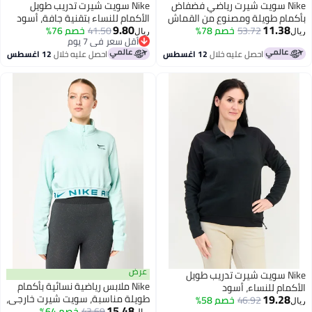
Ni سويت شيرت رياضي فضفاض
Nike سويت شيرت تدريب طويل
 طويلة ومصنوع من القماش
الأكمام للنساء بتقنية جافة، أسود
9.80
11.
53.72
 للنساء، رمادي
خصم 78%
41.50
خصم 76%
ريال
أقل سعر في 7 يوم
أقل سعر في 7 يوم
احصل عليه خلال
12 اغسطس
احصل عليه خلال
12 اغسطس
عرض
Ni سويت شيرت تدريب طويل
Nike ملابس رياضية نسائية بأكمام
 للنساء، أسود
19.
طويلة مناسبة، سويت شيرت خارجي،
46.92
خصم 58%
15.48
أخضر نعناعي
43.69
خصم 64%