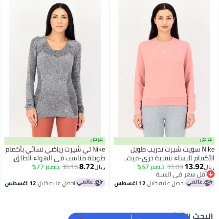
عرض
Ni سويت شيرت تدريب طويل
Nike تي شيرت رياضي نسائي بأكمام
 للنساء بتقنية دري-فيت،
طويلة مناسب في الهواء الطلق،
8.72
13.
ديم
33.09
خصم 57%
رمادي
38.16
خصم 77%
ريال
سعر في السنة
سعر في السنة
احصل عليه خلال
12 اغسطس
احصل عليه خلال
12 اغسطس
 الشائع