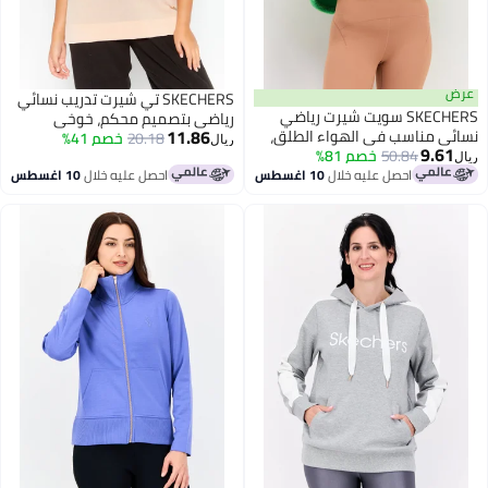
SKECHERS تي شيرت تدريب نسائي
SKECHERS سويت شيرت رياضي
رياضي بتصميم محكم، خوخي
11.86
اسب في الهواء الطلق،
20.18
خصم 41%
ريال
50.84
خصم 81%
احصل عليه خلال
10 اغسطس
احصل عليه خلال
10 اغسطس