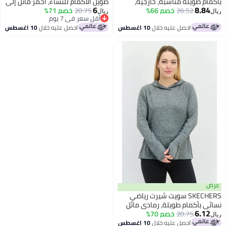
يلة مناسبة، خارجية،
طويل الأكمام للنساء، أحمر مائل إلى
6
26.52
ت، رمادي
خصم 66%
الرمادي
20.75
خصم 71%
ريال
أقل سعر في 7 يوم
أقل سعر في 7 يوم
احصل عليه خلال
10 اغسطس
احصل عليه خلال
10 اغسطس
SKECHERS سويت شيرت رياضي
مام طويلة، رمادي مائل
ض
20.75
خصم 70%
احصل عليه خلال
10 اغسطس