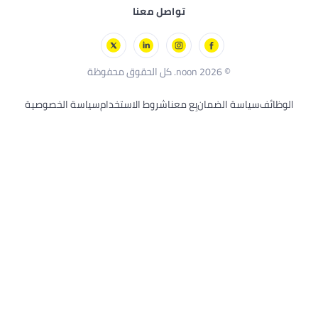
 بالتحكم عن بُعد
تواصل معنا
ل باريس
اب الخارجية
شرز
ند ديكر
© 2026 noon. كل الحقوق محفوظة
ائف
سياسة الضمان
بِع معنا
شروط الاستخدام
سياسة الخصوصية