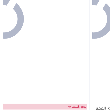
عرض الميجا 📣
ى المميز