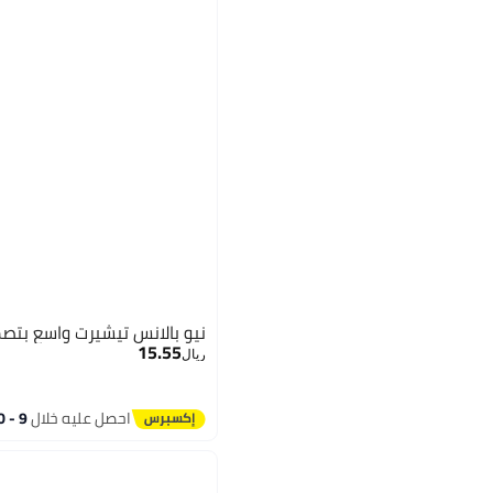
نيو بالانس تيشيرت واسع بتص
15.55
ريال
احصل عليه خلال
9 - 10 اغسطس