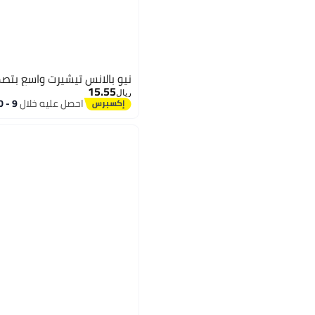
نيو بالانس تيشيرت واسع بتص
15.55
ريال
احصل عليه خلال
9 - 10 اغسطس