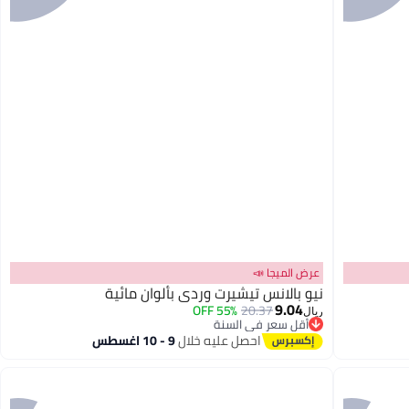
عرض الميجا 📣
نيو بالانس تيشيرت وردي بألوان مائية
9.04
55% OFF
20.37
ريال
أقل سعر في السنة
2
أقل سعر في السنة
احصل عليه خلال
9 - 10 اغسطس