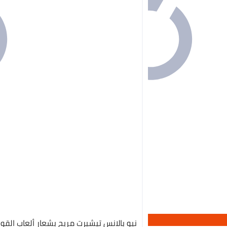
نيو بالانس تيشيرت مريح بشعار ألعاب القو