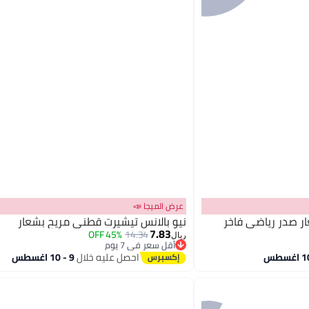
عرض الميجا 📣
ار صدر رياضي فاخر
نيو بالانس تيشيرت قطني مريح بشعار
7.83
45% OFF
14.34
ريال
أقل سعر في 7 يوم
3
أقل سعر في 7 يوم
احصل عليه خلال
9 - 10 اغسطس