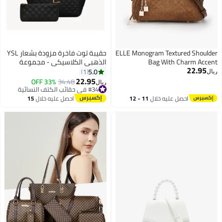
ELLE Monogram Textured Shoulder
حقيبة توت فاخرة مزودة بشعار YSL
Bag With Charm Accent
الذهبي الكلاسيكي - مجموعة
22.95
حقيبة يد كبيرة السعة مع حقيبة
5.0
1
ريال
مطابقة - حقيبة مصممة أنيقة
22.95
33% OFF
34.48
#34 في حقائب الكتف النسائية
ريال
3
للنساء
تم بيع +10 مؤخرًا
#34 في حقائب الكتف النسائية
احصل عليه خلال
11 - 12
احصل عليه خلال
15
اغسطس
اغسطس