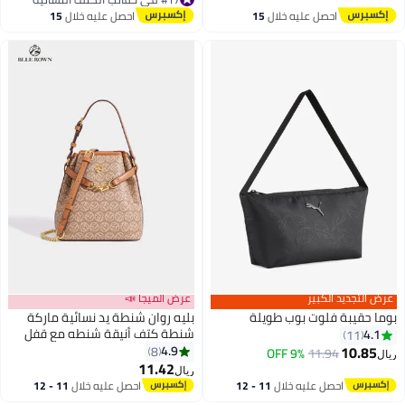
#17 في حقائب الكتف النسائية
احصل عليه خلال
15
احصل عليه خلال
15
اغسطس
اغسطس
عرض التجديد الكبير
عرض الميجا 📣
بوما حقيبة فلوت بوب طويلة
بليه روان شنطة يد نسائية ماركة
شنطة كتف أنيقة شنطه مع قفل
4.1
11
ذهبي شنط نسائيه عملية
10.85
4.9
8
9% OFF
11.94
ريال
2
للاستخدام اليومي والسفر
11.42
ريال
احصل عليه خلال
11 - 12
احصل عليه خلال
11 - 12
اغسطس
اغسطس