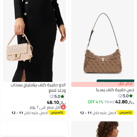
s
00
:
m
عرض برق
00
·
100% Left
الدو حقيبة كتف بيلابلينج بسحاب
جس حقيبة كتف يسـبا
وجلد لامع
5.0
2
5.0
2
42.80
48.10
41% OFF
73.42
ريال
ريال
2
أقل سعر في 7 يوم
أقل سعر في 7 يوم
احصل عليه خلال
11 - 12
احصل عليه خلال
11 - 12
اغسطس
اغسطس