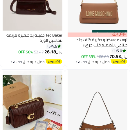
s
00
:
m
عرض برق
00
·
100% Left
Ted Baker حقيبة يد صغيرة مربعة
لوف موسكينو حقيبة كتف جلد
بتفاصيل الورد
صناعي بتصميم قلب جريء
4.6
5
5.0
1
26.18
50% OFF
52.47
ريال
4
70.53
33% OFF
106.69
ريال
احصل عليه خلال
11 - 12
احصل عليه خلال
11 - 12
اغسطس
اغسطس