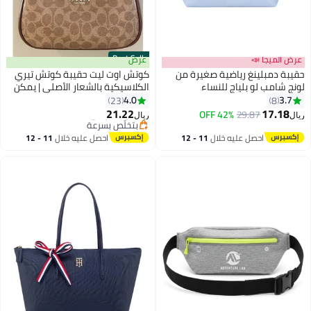
Best Seller
عرض الميجا 📣
عرض
حقيبة دمبلينغ رياضية صغيرة من
كوتش اوت ليت حقيبة كوتش تيري
لونج شامب لو بلياج للنساء
الكلاسيكية بالشعار الأصلي | يمكن
#1 في حقائب الكتف النسائية
حملها كحقيبة عبر الكتف أو حقيبة
4.0
3.7
23
8
أقل سعر في السنة
يد
21.22
17.18
42% OFF
29.87
بتخلّص بسرعة
ريال
ريال
تم بيع +50 مؤخرًا
#1 في حقائب الكتف النسائية
احصل عليه خلال
11 - 12
احصل عليه خلال
11 - 12
اغسطس
اغسطس