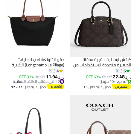
كوتش اوت ليت حقيبة سافانا
حقيبة "لونغشامب لو بلياج"
الصغيرة متعددة الاستخدامات من
(Longchamp Le Pliage) الكبيرة
#19 في حقائب الكتف النسائية
قماش الكانفاس المميز، حقيبة
للنساء – حقيبة كتف ويد خفيفة
3.4
3.6
5
8
أقل سعر في 30 يوم
كتف نسائية، حقيبة كروس بودي
الوزن وقابلة للطي، مزودة بسحّاب
11.94
22.48
33% OFF
18.08
67% OFF
69.07
تم بيع +10 مؤخرًا
#7 في حقائب الكتف النسائية
ريال
ريال
نسائية، حقيبة يد نسائية، حقيبة
ومقابض طويلة – لون أسود/بني
#19 في حقائب الكتف النسائية
تم بيع +10 مؤخرًا
تسوق نسائية، لون جوزي-أسود
#7 في حقائب الكتف النسائية
احصل عليه خلال
15
احصل عليه خلال
11 - 12
اغسطس
اغسطس