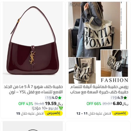
رويس حقيبة قماشية أنيقة للنساء،
حقيبة كتف هوبو Le 5 À 7 من الجلد
حقيبة كتف كبيرة السعة مع سحاب
اللامع للنساء مع قفل YSL – لون
#11 في حقائب الكتف النسائية
للإغلاق، حقيبة يد عادية للسيدات،
أحمر خمري لامع
4.0
4.9
19
19
أقل سعر في 7 يوم
مثالية للمواعدة والتسوق
19.59
6.80
43% OFF
34.48
66% OFF
20.07
تم بيع +10 مؤخرًا
ريال
ريال
والاستخدام اليومي
#11 في حقائب الكتف النسائية
احصل عليه خلال
11 - 12
احصل عليه خلال
15
اغسطس
اغسطس