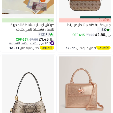
s
00
:
m
عرض برق
00
·
100% Left
عرض
جس حقيبة كتف بشعار ميليندا
كوتش اوت ليت شنطة المدربة
للنساء تشكيلة تاببي كتاف
5.0
1
42.80
3.8
13
41% OFF
73.42
ريال
12
2
21.45
62% OFF
57.66
#15 في حقائب الكتف النسائية
ريال
أقل سعر في السنة
#15 في حقائب الكتف النسائية
احصل عليه خلال
11 - 12
احصل عليه خلال
11 - 12
اغسطس
اغسطس