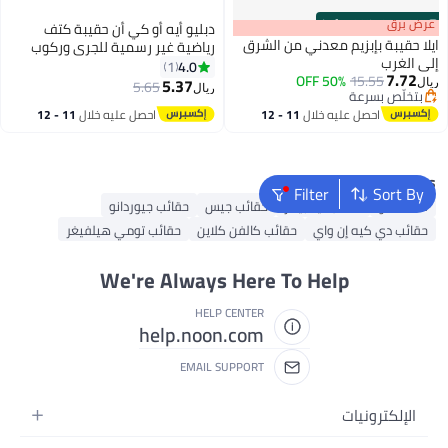
s
00
:
m
عرض برق
00
·
100% Left
دبليو أيه أو كي أن حقيبة كتف
ايلا حقيبة بإبزيم معدني من الشرق
رياضية غير رسمية للجري وركوب
إلى الغرب
الدراجات، مناسبة للرجال والنساء،
4.0
1
7.72
50% OFF
15.55
مصنوعة من النايلون، تحتوي على
5.37
5.65
ريال
ريال
2
بتخلّص بسرعة
جيب للهاتف المحمول، حقيبة أنيقة
بتخلّص بسرعة
احصل عليه خلال
11 - 12
احصل عليه خلال
11 - 12
وعملية للأنشطة الخارجية والرياضية،
اغسطس
اغسطس
مناسبة للعمل والدراسة والتسوق
والسفر، تصميم للجنسين، لون أسود.
Popular Searches
Filter
Sort By
شنط ألدو
حقائب تيد بيكر
حقائب جيس
حقائب جيوردانو
حقائب دي كيه إن واي
حقائب كالفن كلاين
حقائب تومي هيلفيغر
We're Always Here To Help
HELP CENTER
help.noon.com
EMAIL SUPPORT
الإلكترونيات