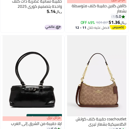
حقيبة نسائية عصرية ذات كتف
كالفن كلاين حقيبة كتف متوسطة
واحدة بتصميم كوري 2025
5.14
بشعار
ريال
5.0
1
2
51.36
49% OFF
101.87
ريال
احصل عليه خلال
11 - 12
اغسطس
s
00
:
m
عرض برق
00
·
100% Left
coachoutlet حقيبة كتف كوتش
ايلا حقيبة من الشرق إلى الغرب
الكلاسيكية بشعار تيري