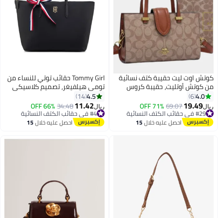
كوتش اوت ليت حقيبة كتف نسائية
Tommy Girl حقائب توتي للنساء من
من كوتش أوتليت، حقيبة كروس
تومي هيلفيغر، تصميم كلاسيكي
بودي نسائية، حقيبة يد نسائية،
متعدد الاستخدامات بشريط توقيع
4.5
4.0
14
6
حقيبة سفر نسائية، حقيبة تسوق
بسعة كبيرة لحقيبة كتف للسفر،
11.42
19.49
66% OFF
34.48
71% OFF
69.07
#29 في حقائب الكتف النسائية
#4 في حقائب الكتف النسائية
ريال
ريال
2
نسائية
العمل، وصالة الألعاب الرياضية
أقل سعر في السنة
تم بيع +30 مؤخرًا
#29 في حقائب الكتف النسائية
#4 في حقائب الكتف النسائية
احصل عليه خلال
15
احصل عليه خلال
15
اغسطس
اغسطس