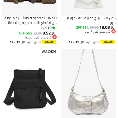
كول ات سبرنج حقيبة كتف مور ايز
DUNISO مجموعة حقائب يد مكونة
مور
من 6 قطع للنساء، مجموعة حقائب
18.08
30.02
39% OFF
يد من الجلد الصناعي باللون البني
3.7
52
ريال
أقل سعر في 7 يوم
الداكن، حقيبة سفر متعددة الأغراض
9.92
56% OFF
23.06
ريال
أقل سعر في 7 يوم
أنيقة للسيدات لأي مناسبة.
أقل سعر في السنة
أقل سعر في السنة
احصل عليه خلال
11 - 12
احصل عليه خلال
11 - 12
اغسطس
اغسطس