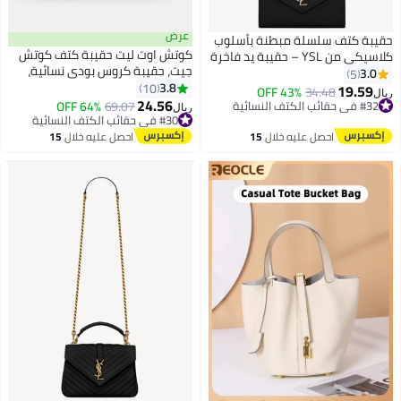
عرض
حقيبة كتف سلسلة مبطنة بأسلوب
كوتش اوت ليت حقيبة كتف كوتش
كلاسيكي من YSL – حقيبة يد فاخرة
جيت، حقيبة كروس بودي نسائية،
قابلة للتقاطع مع تفاصيل شعار
3.0
5
حقيبة يد نسائية، حقيبة سفر نسائية،
3.8
مميزة، تشطيب من الجلد الفاخر
10
19.59
43% OFF
34.48
ريال
4
25 سم - بني داكن
24.56
#32 في حقائب الكتف النسائية
69.07
64% OFF
#30 في حقائب الكتف النسائية
ريال
#32 في حقائب الكتف النسائية
أقل سعر في السنة
#30 في حقائب الكتف النسائية
احصل عليه خلال
15
احصل عليه خلال
15
اغسطس
اغسطس