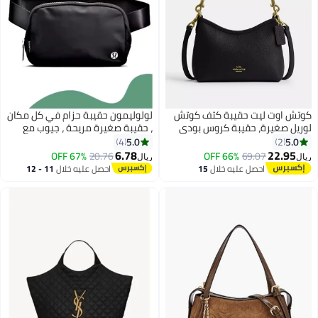
كوتش اوت ليت حقيبة كتف كوتش
لولوليمون حقيبة حزام في كل مكان
لوريل صغيرة، حقيبة كروس بودي
، حقيبة صغيرة مريحة ، جيوب مع
نسائية، حقيبة يد نسائية، حقيبة كتف
السحب ، جيوب خارجية سهلة
5.0
5.0
4
2
نسائية، حقيبة سفر نسائية، أسود -
الاستخدام ، جيوب الضروريات
6.78
22.95
67% OFF
20.76
66% OFF
69.07
ريال
ريال
6
20 سم
الداخلية لتخزين الأشياء أثناء السفر ،
احصل عليه خلال
15
احصل عليه خلال
11 - 12
أسود
اغسطس
اغسطس