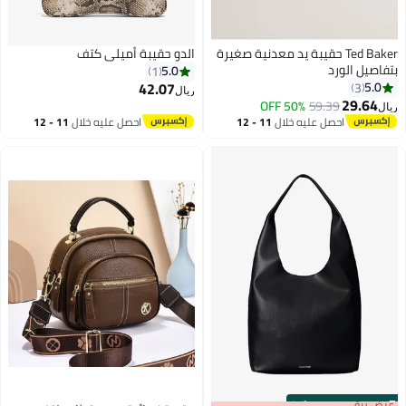
Ted Baker حقيبة يد معدنية صغيرة
الدو حقيبة أميلي كتف
بتفاصيل الورد
5.0
1
42.07
5.0
3
ريال
29.64
50% OFF
59.39
ريال
3
احصل عليه خلال
11 - 12
احصل عليه خلال
11 - 12
اغسطس
اغسطس
s
00
:
m
عرض برق
00
·
100% Left