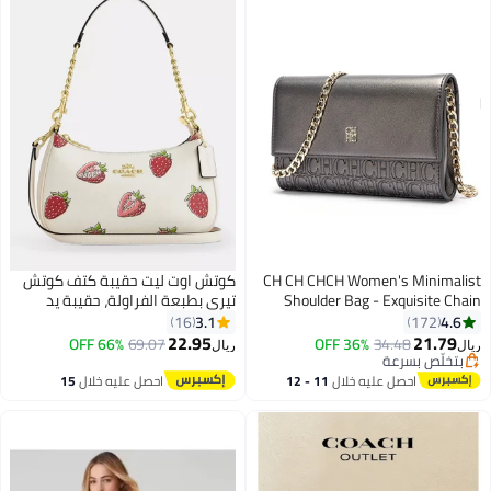
CH CH CHCH Women's Minimalist
كوتش اوت ليت حقيبة كتف كوتش
Shoulder Bag - Exquisite Chain
تيري بطبعة الفراولة، حقيبة يد
Design for Shopping & Gatherings
نسائية، حقيبة هوبو نسائية، حقيبة
3.1
4.6
16
172
توت نسائية، حقيبة سفر نسائية.
22.95
21.79
66% OFF
69.07
36% OFF
34.48
ريال
ريال
5
بتخلّص بسرعة
بتخلّص بسرعة
احصل عليه خلال
11 - 12
احصل عليه خلال
15
اغسطس
اغسطس