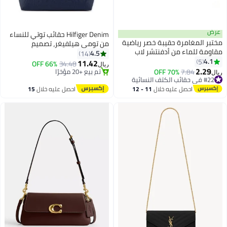
عرض
Hilfiger Denim حقائب توتي للنساء
مختبر المغامرة حقيبة خصر رياضية
من تومي هيلفيغر، تصميم
#8 في حقائب الكتف النسائية
مقاومة للماء من أدفنتشر لاب
كلاسيكي متعدد الاستخدامات
4.5
14
بتخلّص بسرعة
للرجال والنساء - حزام لياقة بدنية
4.1
5
بشريط توقيع بسعة كبيرة لحقيبة
11.42
66% OFF
34.48
تم بيع +20 مؤخرًا
ريال
2
خفيف الوزن مع حزام قابل للتعديل،
2.29
كتف ويد للسفر والعمل والصالة
70% OFF
7.84
#22 في حقائب الكتف النسائية
#8 في حقائب الكتف النسائية
ريال
وجيب عاكس للضوء للجري، وجيب
الرياضية
أقل سعر في السنة
بسحاب آمن للهاتف، مناسبة للجري،
#22 في حقائب الكتف النسائية
احصل عليه خلال
11 - 12
احصل عليه خلال
15
والتمارين الرياضية، والمشي
اغسطس
اغسطس
لمسافات طويلة، وركوب الدراجات