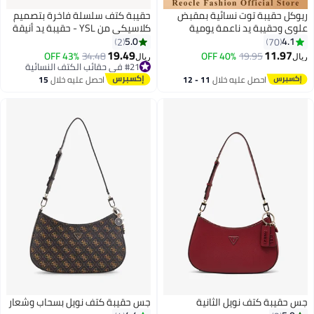
ريوكل حقيبة توت نسائية بمقبض
حقيبة كتف سلسلة فاخرة بتصميم
علوي وحقيبة يد ناعمة يومية
كلاسيكي من YSL - حقيبة يد أنيقة
كاجوال حقيبة جلدية أنيقة بتصميم
بغطاء مع لمسة جلدية فاخرة
5.0
4.1
2
70
قفل أنيق
19.49
11.97
43% OFF
34.48
40% OFF
19.95
ريال
ريال
3
#21 في حقائب الكتف النسائية
#21 في حقائب الكتف النسائية
احصل عليه خلال
11 - 12
احصل عليه خلال
15
اغسطس
اغسطس
جس حقيبة كتف نويل الثانية
جس حقيبة كتف نويل بسحاب وشعار