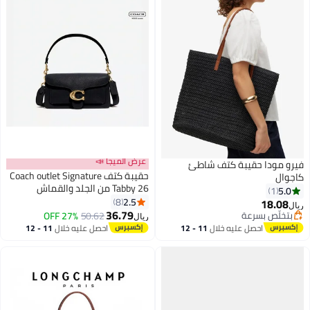
عرض الميجا 📣
فيرو مودا حقيبة كتف شاطئ
حقيبة كتف Coach outlet Signature
كاجوال
Tabby 26 من الجلد والقماش
5.0
1
2.5
8
18.08
ريال
36.79
بتخلّص بسرعة
50.62
27% OFF
ريال
بتخلّص بسرعة
احصل عليه خلال
11 - 12
احصل عليه خلال
11 - 12
اغسطس
اغسطس