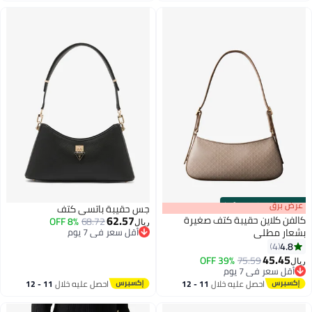
s
00
:
m
عرض برق
00
·
100% Left
جس حقيبة باتسي كتف
62.57
كالفن كلاين حقيبة كتف صغيرة
8% OFF
68.72
ريال
بشعار مطلي
أقل سعر في 7 يوم
أقل سعر في 7 يوم
4.8
4
3
45.45
39% OFF
75.59
ريال
أقل سعر في 7 يوم
أقل سعر في 7 يوم
احصل عليه خلال
11 - 12
احصل عليه خلال
11 - 12
اغسطس
اغسطس