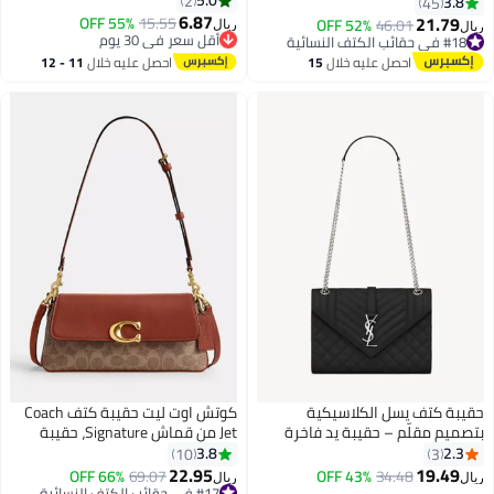
5.0
2
3.8
45
6.87
21.79
55% OFF
15.55
أقل سعر في 30 يوم
52% OFF
46.01
#18 في حقائب الكتف النسائية
ريال
ريال
3
2
باقي 1 وحدات في المخزون
تم بيع +20 مؤخرًا
أقل سعر في 30 يوم
#18 في حقائب الكتف النسائية
احصل عليه خلال
15
احصل عليه خلال
11 - 12
اغسطس
اغسطس
حقيبة كتف يسل الكلاسيكية
كوتش اوت ليت حقيبة كتف Coach
بتصميم مقلّم – حقيبة يد فاخرة
Jet من قماش Signature، حقيبة
بسلسلة للنساء – حقيبة أنيقة
كروس نسائية، حقيبة يد نسائية،
3.8
2.3
10
3
للاستخدام اليومي والمكتب والسفر
حقيبة سفر نسائية، 25 سم - بني
22.95
19.49
66% OFF
69.07
43% OFF
34.48
#17 في حقائب الكتف النسائية
ريال
ريال
3
تم بيع +10 مؤخرًا