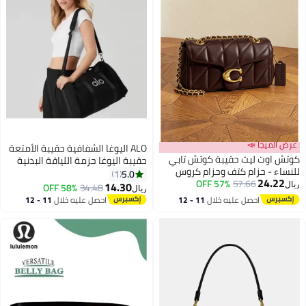
عرض الميجا 📣
ALO اليوغا الشفافية حقيبة الأمتعة
كوتش اوت ليت حقيبة كوتش تابي
حقيبة اليوغا حزمة اللياقة البدنية
للنساء - حزام كتف وحزام كروس
الرياضة النسائية حقيبة اللياقة
5.0
1
24.22
بودي بسلسلة
57.66
57% OFF
البدنية في الهواء الطلق حقيبة
14.30
58% OFF
34.48
ريال
ريال
السفر حزمة الميل
احصل عليه خلال
11 - 12
احصل عليه خلال
11 - 12
اغسطس
اغسطس