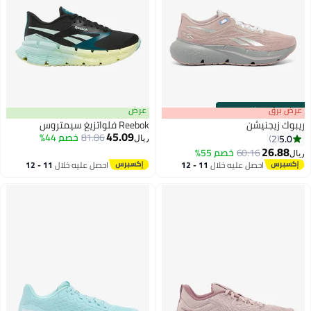
s
00
:
m
عرض برق
00
·
باقي 100%
عرض
ريبوك زيجنيشن
Reebok فلواتزيغ سيمتروس
45.09
81.86
خصم 44%
5.0
2
ريال
26.88
60.16
خصم 55%
ريال
احصل عليه خلال
11 - 12
احصل عليه خلال
11 - 12
اغسطس
اغسطس