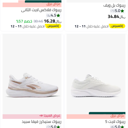
s
00
:
m
عرض برق
00
·
باقي 100%
ريبوك بل ويف
ريبوك فلاكس لايت الثاني
5.0
1
4.5
4
34.84
ريال
16.28
38.46
خصم 57%
ريال
احصل عليه خلال
11 - 12
احصل عليه خلال
11 - 12
اغسطس
اغسطس
s
00
:
m
عرض برق
00
·
باقي 100%
عرض الميجا 📣
ريبوك لايت 5
ريبوك سنيكرز فيفا سبيد
5.0
5.0
2
6