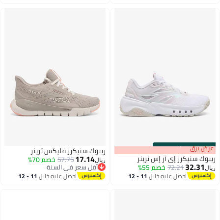
اغسطس
اغسطس
s
00
:
m
عرض برق
00
·
باقي 100%
ريبوك سنيكرز فليكس ترينر
17.14
ريبوك سنيكرز إي آر إس ترينر
57.75
خصم 70%
ريال
32.31
72.21
خصم 55%
أقل سعر في السنة
ريال
أقل سعر في السنة
احصل عليه خلال
11 - 12
احصل عليه خلال
11 - 12
اغسطس
اغسطس