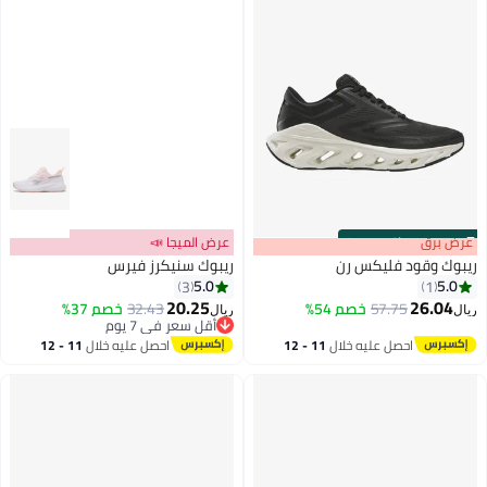
s
00
:
m
عرض برق
00
·
باقي 100%
عرض الميجا 📣
ريبوك وقود فليكس رن
ريبوك سنيكرز فيرس
5.0
5.0
3
1
20.25
26.04
57.75
خصم 54%
32.43
خصم 37%
ريال
ريال
أقل سعر في 7 يوم
أقل سعر في 7 يوم
احصل عليه خلال
11 - 12
احصل عليه خلال
11 - 12
اغسطس
اغسطس