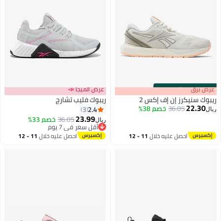
s
00
:
m
عرض برق
00
·
باقي 100%
عرض الميجا 📣
ريبوك سنيكرز إن إف إكس 2
ريبوك فليب تشارج
22.30
36.05
خصم 38%
2.4
3
ريال
23.99
36.05
خصم 33%
ريال
أقل سعر في 7 يوم
أقل سعر في 7 يوم
احصل عليه خلال
11 - 12
احصل عليه خلال
11 - 12
اغسطس
اغسطس