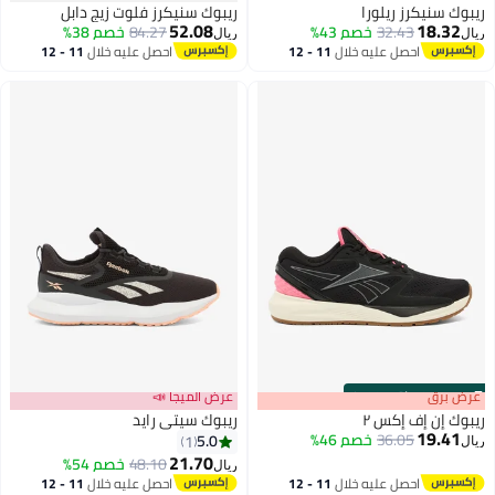
ريبوك سنيكرز ريلورا
ريبوك سنيكرز فلوت زيج دابل
52.08
18.32
32.43
خصم 43%
84.27
خصم 38%
ريال
ريال
احصل عليه خلال
11 - 12
احصل عليه خلال
11 - 12
اغسطس
اغسطس
s
00
:
m
عرض برق
00
·
باقي 100%
عرض الميجا 📣
ريبوك إن إف إكس ٢
ريبوك سيتي رايد
19.41
36.05
خصم 46%
5.0
1
ريال
21.70
48.10
خصم 54%
ريال
احصل عليه خلال
11 - 12
احصل عليه خلال
11 - 12