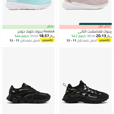
s
00
:
m
عرض برق
00
·
باقي 100%
عرض
ريبوك فلاكسلايت الثاني
Reebok ريبوك كويك جوجر
18.57
20.13
38.46
خصم 47%
33.64
خصم 44%
ريال
ريال
احصل عليه خلال
11 - 12
احصل عليه خلال
11 - 12
اغسطس
اغسطس