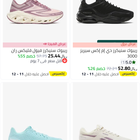
s
00
:
m
عرض برق
00
·
باقي 100%
عرض الميجا 📣
ريبوك سنيكرز دي إم إكس سيريز
ريبوك سنيكرز فيول فليكس ران
25.44
3000
57.75
خصم 55%
ريال
أقل سعر في 7 يوم
5.0
1
أقل سعر في 7 يوم
52.80
72.21
خصم 26%
ريال
احصل عليه خلال
11 - 12
احصل عليه خلال
11 - 12
اغسطس
اغسطس