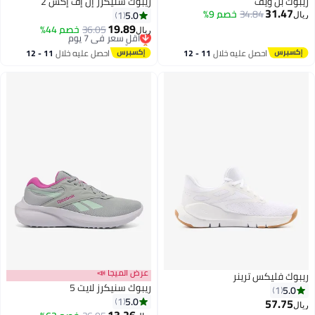
ريبوك بل ويف
ريبوك سنيكرز إن إف إكس 2
31.47
34.84
خصم 9%
5.0
1
ريال
19.89
36.05
خصم 44%
أقل سعر في 7 يوم
ريال
بتخلّص بسرعة
أقل سعر في 7 يوم
احصل عليه خلال
11 - 12
احصل عليه خلال
11 - 12
اغسطس
اغسطس
عرض الميجا 📣
ريبوك فليكس ترينر
ريبوك سنيكرز لايت 5
5.0
1
5.0
1
57.75
ريال