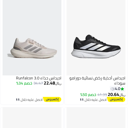
يداس أحذية ركض نسائية دورامو
اديداس حذاء Runfalcon 3.0
22.48
داء
34.47
خصم 34%
ريال
4.0
3
20.64
41.39
خصم 50%
ل
احصل عليه خلال
11
احصل عليه خلال
11
اغسطس
اغسطس