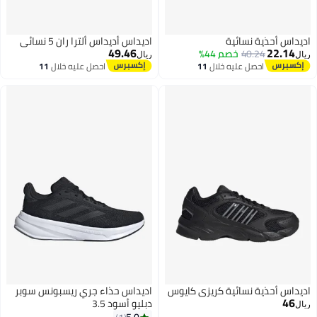
يداس أحذية نسائية
اديداس أديداس ألترا ران 5 نسائي
49.46
22.14
40.24
خصم 44%
ل
ريال
احصل عليه خلال
11
احصل عليه خلال
11
اغسطس
اغسطس
يداس أحذية نسائية كريزي كايوس
اديداس حذاء جري ريسبونس سوبر
46
دبليو أسود 3.5
ل