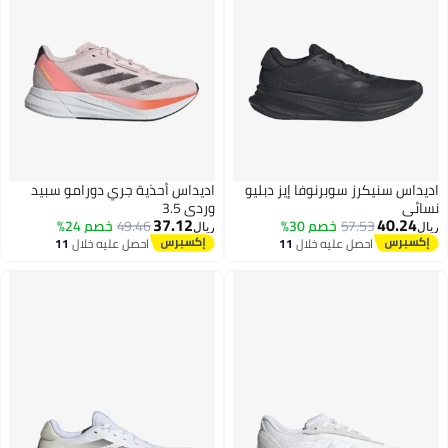
يداس سنيكرز سوبرنوفا إيز دبليو
اديداس أحذية جري دورامو سبيد
ائي
وردي 3.5
37.12
40.24
57.53
خصم 30%
49.46
خصم 24%
ل
ريال
احصل عليه خلال
11
احصل عليه خلال
11
اغسطس
اغسطس