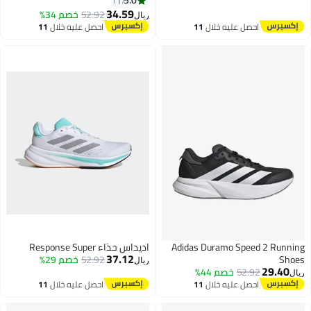
5.0
1
34.59
52.92
خصم 34%
ريال
احصل عليه خلال
11
احصل عليه خلال
11
اغسطس
اغسطس
Adidas Duramo Speed 2 Runni
اديداس حذاء Response Super
37.12
Sho
52.92
خصم 29%
ريال
29.40
52.92
خصم 44%
ل
احصل عليه خلال
11
احصل عليه خلال
11
اغسطس
اغسطس