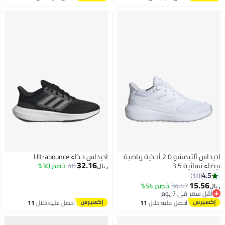
اغسطس
اغسطس
اديداس ألتيمشو 2.0 أحذية رياضية
اديداس حذاء Ultrabounce
32.16
اء نسائية 3.5
46
خصم 30%
ريال
4.5
10
15.56
34.47
خصم 54%
ل
أقل سعر في 7 يوم
أقل سعر في 7 يوم
احصل عليه خلال
11
احصل عليه خلال
11
اغسطس
اغسطس