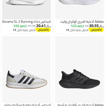
ية الجري أولتران وايت
اديداس حذاء Duramo SL 2 Running
20.41
30.55
46
خصم 33%
41.39
خصم 50%
ل
ريال
احصل عليه خلال
11
احصل عليه خلال
11
اغسطس
اغسطس
ة الجري أولتران و أسود
اديداس أحذية رياضية نسائية بيضاء