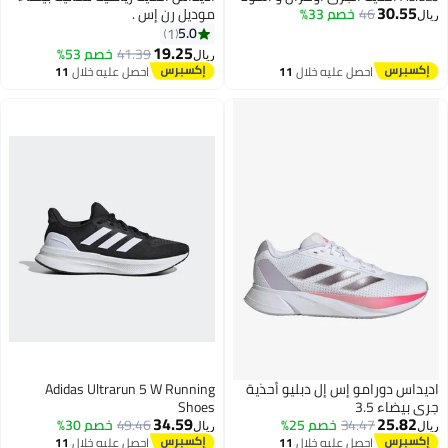
30.55
46
خصم 33%
موديل رن إس .
ل
5.0
1
19.25
41.39
خصم 53%
ريال
احصل عليه خلال
11
احصل عليه خلال
11
اغسطس
اغسطس
يداس دورامو إس إل دبليو أحذية
Adidas Ultrarun 5 W Running
 بيضاء 3.5
Shoes
34.59
25.82
34.47
خصم 25%
49.46
خصم 30%
ل
ريال
احصل عليه خلال
11
احصل عليه خلال
11