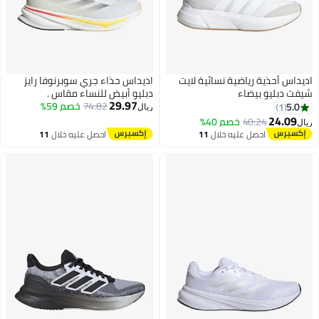
يداس أحذية رياضية نسائية لايت
اديداس حذاء جري سوبرنوفا رايز
فت دبليو بيضاء
دبليو أبيض للنساء مقاس .
29.97
74.82
خصم 59%
5.0
1
ريال
24.09
40.24
خصم 40%
ل
احصل عليه خلال
11
احصل عليه خلال
11
اغسطس
اغسطس