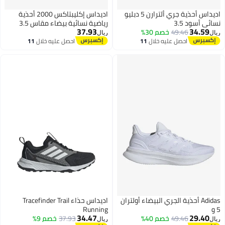
اديداس أحذية جري ألترارن 5 دبليو
اديداس إكليبتاكس 2000 أحذية
ئي أسود 3.5
رياضية نسائية بيضاء مقاس 3.5
37.93
34.59
49.46
خصم 30%
ل
ريال
احصل عليه خلال
11
احصل عليه خلال
11
اغسطس
اغسطس
Adidas أحذية الجري البيضاء أولتران
اديداس حذاء Tracefinder Trail
Running
34.47
29.40
49.46
خصم 40%
37.93
خصم 9%
ل
ريال