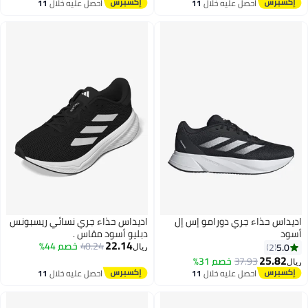
احصل عليه خلال
11
احصل عليه خلال
11
اغسطس
اغسطس
يداس حذاء جري دورامو إس إل
اديداس حذاء جري نسائي ريسبونس
ود
دبليو أسود مقاس .
22.14
40.24
خصم 44%
5.0
2
ريال
25.82
37.93
خصم 31%
ل
احصل عليه خلال
11
احصل عليه خلال
11
اغسطس
اغسطس