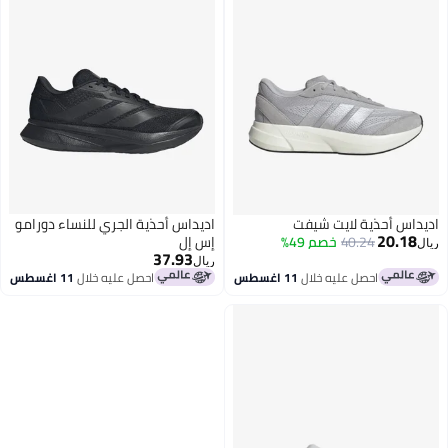
يداس أحذية لايت شيفت
اديداس أحذية الجري للنساء دورامو
20.18
40.24
خصم 49%
إس إل
ل
37.93
ريال
احصل عليه خلال
11 اغسطس
احصل عليه خلال
11 اغسطس