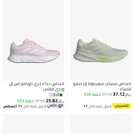
يداس سنيكرز سوبرنوفا إيز دبليو
اديداس حذاء جري دورامو إس إل
نساء
وردي مقاس .
37.12
57.53
خصم 35%
5.0
2
ل
25.82
37.93
خصم 31%
ريال
احصل عليه خلال
11
احصل عليه خلال
11 اغسطس
اغسطس