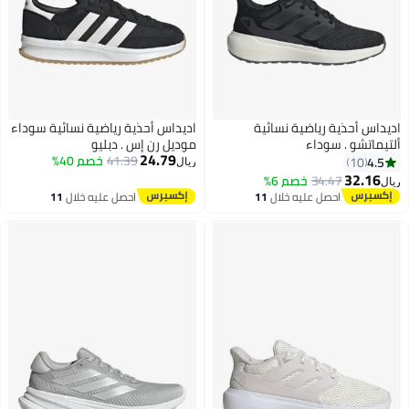
يداس أحذية رياضية نسائية
اديداس أحذية رياضية نسائية سوداء
تيماتشو . سوداء
موديل رن إس . دبليو
24.79
41.39
خصم 40%
4.5
10
ريال
32.16
34.47
خصم 6%
ل
احصل عليه خلال
11
احصل عليه خلال
11
اغسطس
اغسطس