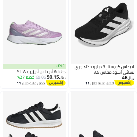
عرض
اديداس كويستار 3 دبليو حذاء جري
Adidas أديداس أديزيرو SL W
ائي أسود مقاس 3.5
50.15
46
69.06
خصم 27%
ريال
ل
احصل عليه خلال
11
احصل عليه خلال
11
اغسطس
اغسطس