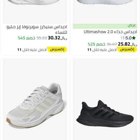
رض
اديداس سنيكرز سوبرنوفا إيز دبليو
س حذاء Ultimashow 2.0
للنساء
30.32
5.0
1
55.22
خصم 45%
ريال
25.82
34.47
خصم 25%
ل
احصل عليه خلال
11
احصل عليه خلال
11
اغسطس
اغسطس