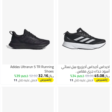
يداس أديداس أديزيرو سِل نسائي
Adidas Ultrarun 5 TR Running
ود حذاء جري مقاس .
Shoes
32.16
45.08
69.06
خصم 34%
52.92
خصم 39%
ل
ريال
احصل عليه خلال
11
احصل عليه خلال
11
اغسطس
اغسطس