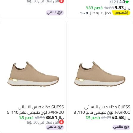
أحذية رعاة البقر الغربية ذات الكعب
أقل سعر في 30 يوم
4.0
121
11
أقل سعر في 30 يوم
4 سم، أحذية أنيقة للنساء ذات
9.83
14.83
خصم 33%
ريال
مقدمة مستديرة وكعب سميك،
احصل عليه خلال
8 - 9
تلبس بأحذية قصيرة للخروج في
اغسطس
المساء/العمل/المكتب/الشركة/
عطلة نهاية الأسبوع/الرحلات/
الإجازات/السفر، أحذية نسائية
كلاسيكية سوداءسحب،
GUESS حذاء جيس النسائي
GUESS حذاء جيس النسائي
FARROO، لون طبيعي فاتح 110، 8
FARROO، لون طبيعي فاتح 110، 5
38.51
40.58
42.73
خصم 5%
40.59
خصم 5%
ريال
ريال
أقل سعر في 30 يوم
أقل سعر في 30 يوم