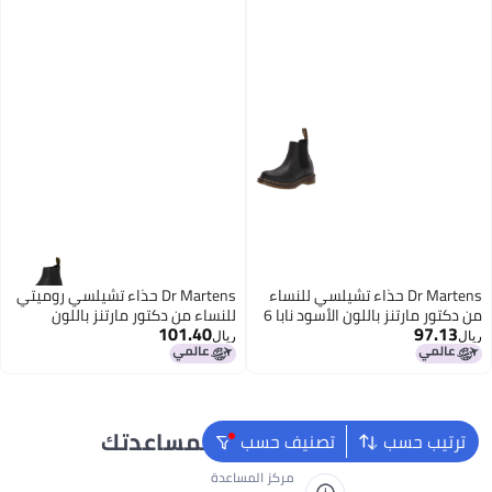
Dr Martens حذاء تشيلسي للنساء
Dr Martens حذاء تشيلسي روميتي
من دكتور مارتنز باللون الأسود نابا 6
للنساء من دكتور مارتنز باللون
101.40
97.13
الأسود المحروق وايومنغ 6
ريال
ريال
نحن دائماً جاهزون لمساعدتك
ترتيب حسب
تصنيف حسب
مركز المساعدة