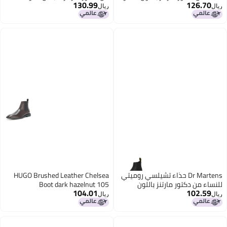
130.99
126.70
Blizzard WP مقاس 9 US نساء
سندال 10
ريال
ريال
Dr Martens حذاء تشيلسي روميتي
HUGO Brushed Leather Chelsea
للنساء من دكتور مارتنز باللون
Boot dark hazelnut 105
104.01
102.59
الأسود المحروق وايومنغ 8
ريال
ريال