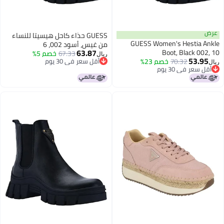
عرض
GUESS حذاء كاحل هيسيتا للنساء
GUESS Women's Hestia Ankle
من غيس، أسود 002، 6
63.87
Boot, Black 002, 10
67.33
خصم 5%
ريال
53.95
70.32
خصم 23%
أقل سعر في 30 يوم
ريال
أقل سعر في 30 يوم
أقل سعر في 30 يوم
أقل سعر في 30 يوم