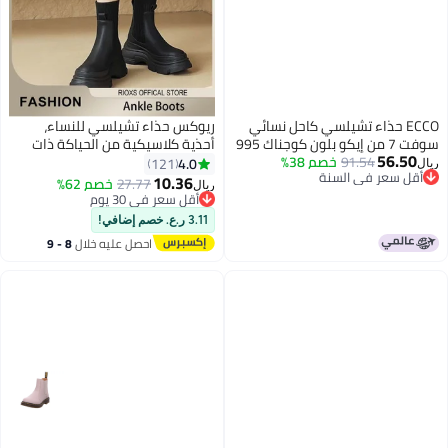
ECCO حذاء تشيلسي كاحل نسائي
ريوكس حذاء تشيلسي للنساء،
سوفت 7 من إيكو بلون كوجناك 995
أحذية كلاسيكية من الحياكة ذات
56.50
91.54
خصم 38%
قدم مغلقة وحذاء ربط بخنصر، حذاء
4.0
121
ريال
أقل سعر في السنة
تشيلسي للسيدات ذو المنصة، حذاء
10.36
27.77
خصم 62%
ريال
11
أقل سعر في السنة
نسائي عصرية بزحلق ساق مطاطي
أقل سعر في 30 يوم
أقل سعر في 30 يوم
مع أرجل كثيفة، حذاء باردة بحذاء
3.11 ر.ع. خصم إضافي!
كثيف، أحذية راحة للنساء من الخريف
احصل عليه خلال
8 - 9
إلى الربيع، تركيبات ملابس لا نهاية
اغسطس
لها، أحذية نسائية أنيقة باللون
الأسود