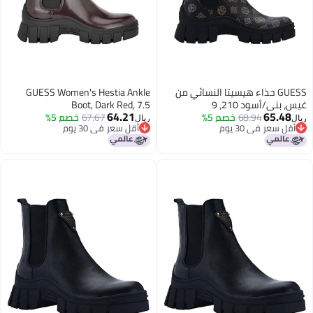
GUESS حذاء هيسيتا النسائي من
GUESS Women's Hestia Ankle
غيس، بني/أسود 210، 9
Boot, Dark Red, 7.5
64.21
65.48
68.94
خصم 5%
67.67
خصم 5%
ريال
ريال
أقل سعر في 30 يوم
أقل سعر في 30 يوم
أقل سعر في 30 يوم
أقل سعر في 30 يوم