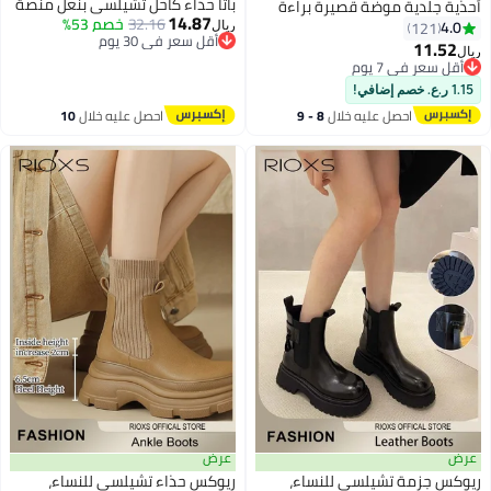
باتا حذاء كاحل تشيلسي بنعل منصة
أحذية جلدية موضة قصيرة براءة
14.87
32.16
خصم 53%
الاختراع، أحذية مرنة مسطحة
4.0
121
ريال
أقل سعر في 30 يوم
منخفضة، أحذية كاحل مقاومة
11.52
ريال
11
2
أقل سعر في 30 يوم
للماء، أحذية مضادة للانزلاق للنساء،
أقل سعر في 7 يوم
أقل سعر في 7 يوم
أحذية تريندي دريسي، أحذية
1.15 ر.ع. خصم إضافي!
تشيلسي الخفيفة، أحذية نسائية
احصل عليه خلال
8 - 9
احصل عليه خلال
10
أنيقة
اغسطس
اغسطس
عرض
عرض
ريوكس جزمة تشيلسي للنساء،
ريوكس حذاء تشيلسي للنساء،