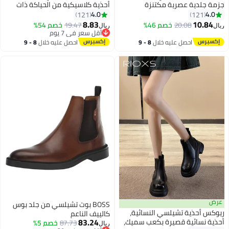
جزمة جلدية عصرية مكتنزة
أحذية كلاسيكية من الحياكة ذات
ومكتنزة وبسيطة تسحب على
قدم مقلوبة وحذاء تشيلسي
4.0
4.0
121
121
11
11
الكاحل بنعل مريح، مثالية لتكملي
للسيدات بمنصة، حذاء تشيلسي
8.83
10.84
20.08
خصم 46%
19.47
خصم 54%
ريال
ريال
مظهرك
للنساء بزحلق مع أرجل سميكة،
أقل سعر في 7 يوم
أقل سعر في 7 يوم
حذاء نسائي عصري بحذاء تشيلسي
احصل عليه خلال
8 - 9
احصل عليه خلال
8 - 9
بحذاء مطاطي يُلبّى على القدمين،
اغسطس
اغسطس
حذاء تشيلسي بحذاء سميكة بحذاء
مطاطي، أحذية راحة للنساء من
الخريف إلى الربيع، تركيبات ملابس لا
نهاية لها، أحذية نسائية أنيقة
عرض
BOSS بوت تشيلسي من جلد بوس
ريوكس أحذية تشيلسي النسائية،
كالييف الناعم
83.24
أحذية نسائية قصيرة بكعب سميك،
87.73
خصم 5%
ريال