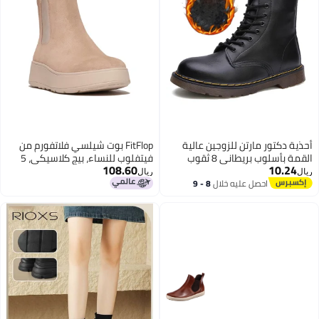
أحذية دكتور مارتن للزوجين عالية
FitFlop بوت شيلسي فلاتفورم من
القمة بأسلوب بريطاني 8 ثقوب
فيتفلوب للنساء، بيج كلاسيكي، 5
108.60
10.24
1460 أحذية عمل للزوجين أحذية
المملكة المتحدة
ريال
ريال
عصرية
احصل عليه خلال
8 - 9
اغسطس