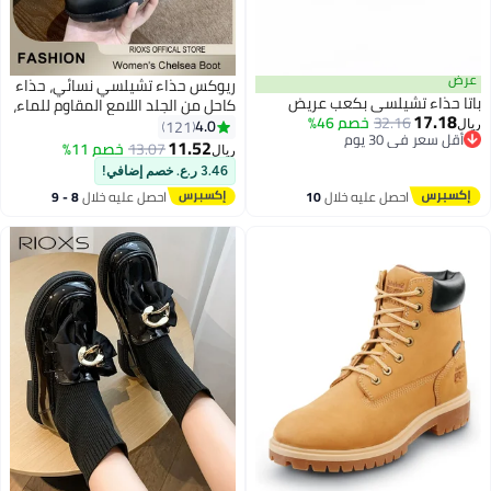
عرض
ريوكس حذاء تشيلسي نسائي، حذاء
باتا حذاء تشيلسي بكعب عريض
كاحل من الجلد اللامع المقاوم للماء،
17.18
32.16
خصم 46%
حذاء مسطح خفيف الوزن ومرن
4.0
121
ريال
أقل سعر في 30 يوم
وعصري، حذاء كاحل للحديقة، حذاء
11.52
13.07
خصم 11%
ريال
2
أقل سعر في 30 يوم
11
مطر مقاوم للانزلاق للسيدات، حذاء
3.46 ر.ع. خصم إضافي!
أنيق وعصري، مناسب للصيد، وركوب
احصل عليه خلال
10
احصل عليه خلال
8 - 9
القوارب، والمزارع، والمشي
اغسطس
اغسطس
لمسافات طويلة، أسود