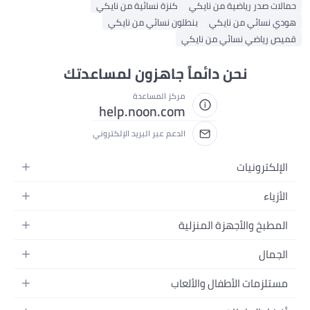
حمالات صدر رياضية من نايكي
كنزة نسائية من نايكي
هودي نسائي من نايكي
بنطلون نسائي من نايكي
قميص رياضي نسائي من نايكي
نحن دائماً جاهزون لمساعدتك
مركز المساعدة
help.noon.com
الدعم عبر البريد الإلكتروني
الإلكترونيات
الجوالات
الأزياء
التابلت
أزياء نسائية
المطبخ والأجهزة المنزلية
اللابتوبات
أزياء رجالية
الحمام
الأجهزة المنزلية
الجمال
أزياء البنات
ديكور البيت
الكاميرات
العطور
أزياء الأولاد
مستلزمات الأطفال والألعاب
المطبخ والسفرة
التلفزيونات
المكياج
الساعات
الحفاضات
أدوات وتحسين المنزل