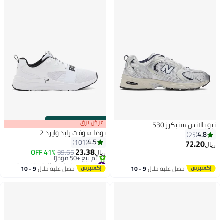
s
00
:
m
عرض برق
00
·
100% Left
يو بالانس سنيكرز 530
بوما سوفت رايد وايرد 2
4.8
25
4.5
101
72.20
يال
23.38
41% OFF
39.65
ريال
#8 في سنيكرز رجالية منخفضة
بتخلّص بسرعة
احصل عليه خلال
9 - 10
احصل عليه خلال
9 - 10
تم بيع +50 مؤخرًا
اغسطس
اغسطس
#8 في سنيكرز رجالية منخفضة