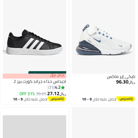
s
00
:
m
عرض برق
00
·
100% Left
ايكي إير ماكس
96.30
اديداس حذاء جراند كورت بيز 2
يال
4.2
71
27.12
31% OFF
39.65
ريال
احصل عليه خلال
9 - 10
احصل عليه خلال
9 - 10
اغسطس
اغسطس