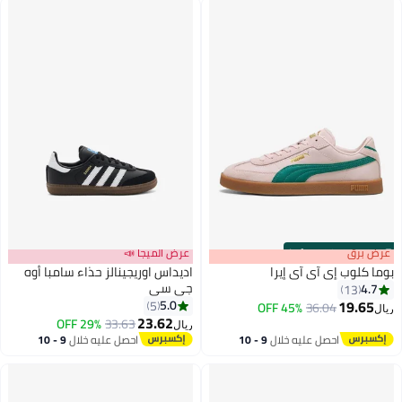
s
00
:
m
عرض برق
00
·
100% Left
عرض الميجا 📣
وما كلوب إي آي آي إيرا
اديداس اوريجينالز حذاء سامبا أوه
جي سي
4.7
13
19.65
5.0
5
45% OFF
36.04
يال
4
23.62
29% OFF
33.63
ريال
احصل عليه خلال
9 - 10
احصل عليه خلال
9 - 10
اغسطس
اغسطس