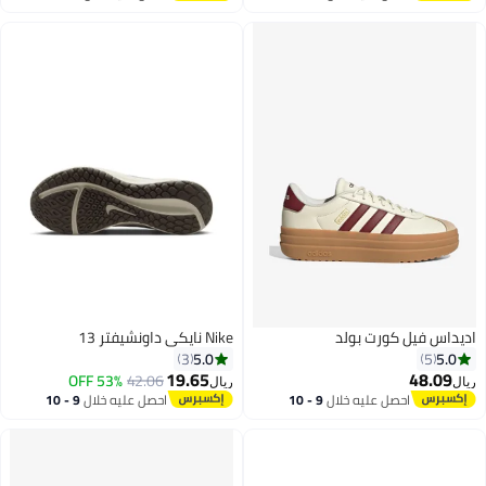
اغسطس
اغسطس
ديداس فيل كورت بولد
Nike نايكي داونشيفتر 13
5.0
5.0
3
5
19.65
48.09
53% OFF
42.06
يال
ريال
احصل عليه خلال
9 - 10
احصل عليه خلال
9 - 10
3
اغسطس
اغسطس