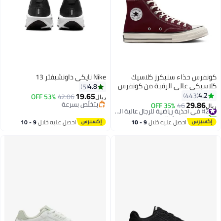
ونفرس حذاء سنيكرز كلاسيك
Nike نايكي داونشيفتر 13
لاسيكي عالي الرقبة من كونفرس
4.8
5
197ز عنابي
19.65
4.2
443
53% OFF
42.06
ريال
29.86
بتخلّص بسرعة
46
35% OFF
#2 في أحذية رياضية للرجال عالية الجودة
يال
بتخلّص بسرعة
تم بيع +10 مؤخرًا
#2 في أحذية رياضية للرجال عالية الجودة
احصل عليه خلال
9 - 10
احصل عليه خلال
9 - 10
اغسطس
اغسطس