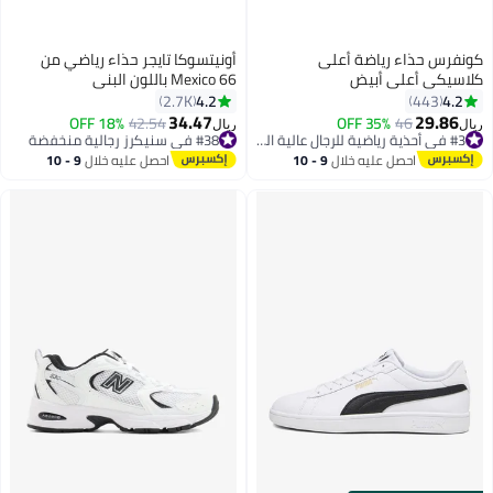
ونفرس حذاء رياضة أعلى
أونيتسوكا تايجر حذاء رياضي من
لاسيكي أعلى أبيض
Mexico 66 باللون البني
4.2
4.2
2.7K
443
34.47
29.86
18% OFF
42.54
35% OFF
46
يال
ريال
8
#3 في أحذية رياضية للرجال عالية الجودة
#38 في سنيكرز رجالية منخفضة
#3 في أحذية رياضية للرجال عالية الجودة
#38 في سنيكرز رجالية منخفضة
احصل عليه خلال
9 - 10
احصل عليه خلال
9 - 10
اغسطس
اغسطس