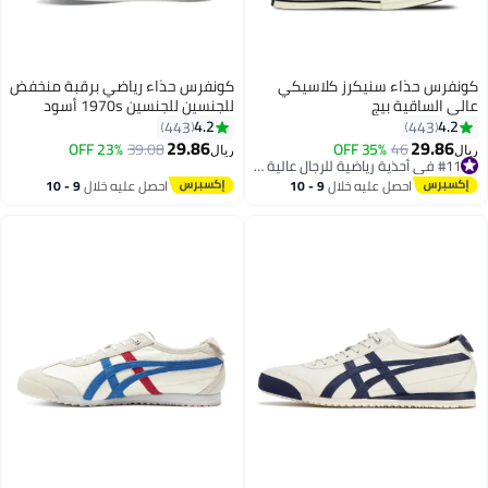
ونفرس حذاء سنيكرز كلاسيكي
كونفرس حذاء رياضي برقبة منخفض
الي الساقية بيج
للجنسين للجنسين 1970s أسود
4.2
4.2
443
443
29.86
29.86
23% OFF
39.08
35% OFF
46
يال
ريال
8
#11 في أحذية رياضية للرجال عالية الجودة
#11 في أحذية رياضية للرجال عالية الجودة
احصل عليه خلال
9 - 10
احصل عليه خلال
9 - 10
اغسطس
اغسطس