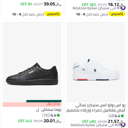
39.05
Shoe
16.12
9% OFF
43.27
#3 في سنيكرز نسائية منخفضة
25.25
36% OFF
ريال
يال
7
4
تم بيع +40 مؤخرًا
#3 في سنيكرز نسائية منخفضة
احصل عليه خلال
9 - 10
احصل عليه خلال
9 - 10
اغسطس
اغسطس
s
00
:
m
عرض برق
00
·
100% Left
و اس بولو اسن سنيكرز نسائي
بوما سماش . ل
بيض بتفاصيل حمراء وزرقاء بتصميم
4.4
نيق ومريح للاستخدام اليومي
192
4.4
48
20.01
21.57
44% OFF
36.04
#28 في سنيكرز نسائية منخفضة
42.06
48% OFF
ريال
يال
4
تم بيع +40 مؤخرًا