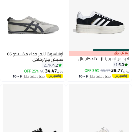
s
00
:
m
عرض برق
00
·
100% Left
أونيتسوكا تايجر حذاء مكسيكو 66
ديداس اوريجينالز حذاء كاجوال
سنيكرز بيج/رمادي
5.0
1
4.2
2.7K
39.77
34.47
39% OFF
66.17
25% OFF
46
يال
ريال
32
احصل عليه خلال
9 - 10
احصل عليه خلال
9 - 10
اغسطس
اغسطس