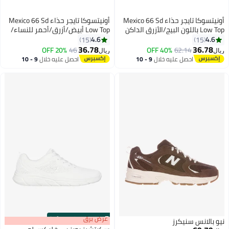
أونيتسوكا تايجر حذاء Mexico 66 Sd
أونيتسوكا تايجر حذاء Mexico 66 Sd
Low Top باللون البيج/الأزرق الداكن
Low Top أبيض/أزرق/أحمر للنساء/
لنساء/الرجال/الطلاب
الرجال/الطلاب
4.6
4.6
15
15
36.78
36.78
20% OFF
46
40% OFF
62.14
يال
ريال
23
23
احصل عليه خلال
9 - 10
احصل عليه خلال
9 - 10
اغسطس
اغسطس
s
00
:
m
عرض برق
00
·
100% Left
يو بالانس سنيكرز