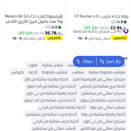
وما حذاء تدريب ST Runner v3 L
أونيتسوكا تايجر حذاء Mexico 66 Sd
Low Top باللون البيج/الأزرق/الأحمر
4.8
21
للنساء/الرجال/الطلاب
22.94
4.6
15
#21 في سنيكرز رجالية منخفضة
34.47
33% OFF
يال
36.78
بتخلّص بسرعة
40% OFF
62.14
ريال
23
#21 في سنيكرز رجالية منخفضة
احصل عليه خلال
9 - 10
احصل عليه خلال
9 - 10
اغسطس
اغسطس
Popular Searches
Filter
Sort By
أحذية ميولز
أحذية سكيتشرز للنساء
صنادل نسائية
كعوب
شباشب مفتوحة نسائية
شباشب
شباشب مفتوحة
أحذية
كروكس
سنيكرز نسائي من أونيتسوكا تايجر
أحذية رياضية نسائية من فانز
أحذية جري نسائية من أديداس
أحذية جري نسائية من أندر آرمور
سنيكرز نسائي من سكيتشرز
أحذية رياضية نسائية من لي كوبر
أحذية تدريب نسائية من ريبوك
أحذية تدريب نسائية من أندر آرمور
شبشب نسائي من بوما
أحذية رياضية نسائية من نايكي
أحذية رياضية نسائية من بوما
أحذية تدريب نسائية من سكيتشرز
سنيكرز نسائي من لي كوبر
أحذية تدريب نسائية من نايكي
سنيكرز نسائي من نيو بالانس
شبشب نسائي من سكيتشرز