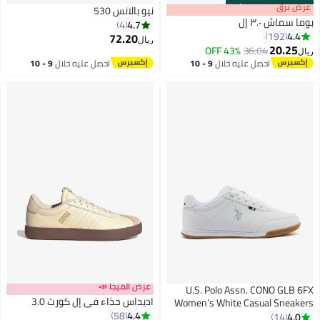
s
00
:
m
عرض برق
00
·
100% Left
نيو بالانس 530
وما سماش ٣.٠ إل
4.7
4
4.4
192
72.20
ريال
20.25
43% OFF
36.04
يال
4
احصل عليه خلال
9 - 10
احصل عليه خلال
9 - 10
اغسطس
اغسطس
عرض الميجا 📣
U.S. Polo Assn. CONO GLB 6F
اديداس حذاء في إل كورت 3.0
Women’s White Casual Sneaker
4.4
58
with Gum Sole – Classic Lace-U
4.0
14