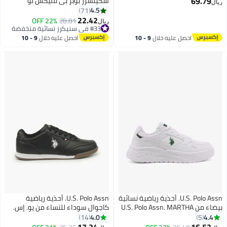
69.79
سكيتشرز بوبز بي فليكس لو
يال
4.5
71
22.42
22% OFF
28.81
ريال
4
#33 في سنيكرز نسائية منخفضة
#33 في سنيكرز نسائية منخفضة
احصل عليه خلال
9 - 10
احصل عليه خلال
9 - 10
اغسطس
اغسطس
U.S. Polo Assn. أحذية رياضية نسائية
U.S. Polo Assn. أحذية رياضية
بيضاء من U.S. Polo Assn. MARTHA
كاجوال سوداء للنساء من يو. إس.
GLB 6FX - أحذية كاجوال ذات منصة
بولو أسن. كونوا GLB 6FX مع نعل
4.0
4.4
14
5
ميكة لأسلوب يومي
مطاطي – أحذية أسلوب حياة مزودة