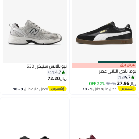
s
00
:
m
عرض برق
00
·
100% Left
نيو بالانس سنيكرز 530
وما نادي الثاني عصر
4.7
41
4.7
13
72.20
ريال
27.96
22% OFF
36.04
يال
4
احصل عليه خلال
9 - 10
احصل عليه خلال
9 - 10
اغسطس
اغسطس