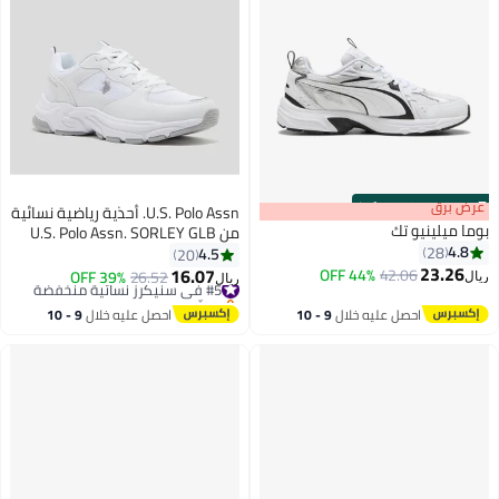
s
00
:
m
عرض برق
00
·
100% Left
U.S. Polo Assn. أحذية رياضية نسائية
وما ميلينيو تك
من U.S. Polo Assn. SORLEY GLB
4.8
28
6FX بنعل سميك - أبيض وذهبي
4.5
20
23.26
16.07
44% OFF
42.06
#5 في سنيكرز نسائية منخفضة
26.52
39% OFF
يال
ريال
3
4
بتخلّص بسرعة
#5 في سنيكرز نسائية منخفضة
احصل عليه خلال
9 - 10
احصل عليه خلال
9 - 10
اغسطس
اغسطس