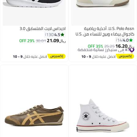
U.S. Polo Assn. أحذية رياضية
اديداس لايت المتسابق 3.0
كاجوال بيضاء وبيج للنساء من U.S.
4.5
130
Polo Assn. CONO GLB 6FX - أحذية
21.09
4.0
14
29% OFF
30.01
ريال
لاسيكية منخفضة الرباط
16.20
#7 في سنيكرز نسائية منخفضة
25.25
35% OFF
يال
4
بتخلّص بسرعة
#7 في سنيكرز نسائية منخفضة
احصل عليه خلال
9 - 10
احصل عليه خلال
9 - 10
اغسطس
اغسطس