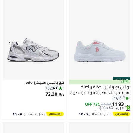
Best Selle
عرض
نيو بالانس سنيكرز 530
و اس بولو اسن أحذية رياضية
4.6
32
سائية بيضاء قصيرة مريحة وعصرية
72.20
ريال
4.7
16
11.93
73% OFF
44.47
يال
#1 في سنيكرز نسائية منخفضة
باقي 4 وحدات في المخزون
احصل عليه خلال
9 - 10
احصل عليه خلال
9 - 10
تم بيع +60 مؤخرًا
اغسطس
اغسطس
#1 في سنيكرز نسائية منخفضة