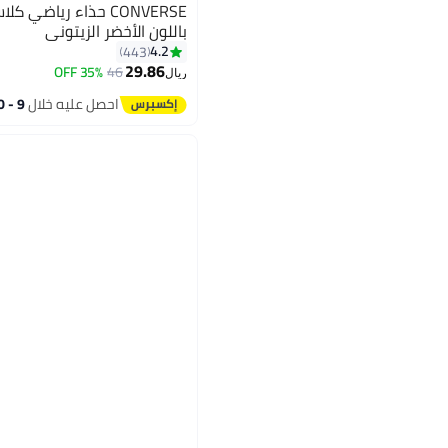
CONVERSE حذاء رياضي
باللون الأخضر الزيتوني
4.2
443
29.86
35% OFF
46
8
ريال
احصل عليه خلال
9 - 10 اغسطس