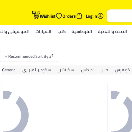
Cart
Wishlist
Orders
Log in
الصحة والتغذية
القرطاسية
كتب
السيارات
الموسيقى والمي
Recommended
:
Sort By
كونفرس
جس
اديداس
سكيتشرز
سكوديريا فيراري
Generic