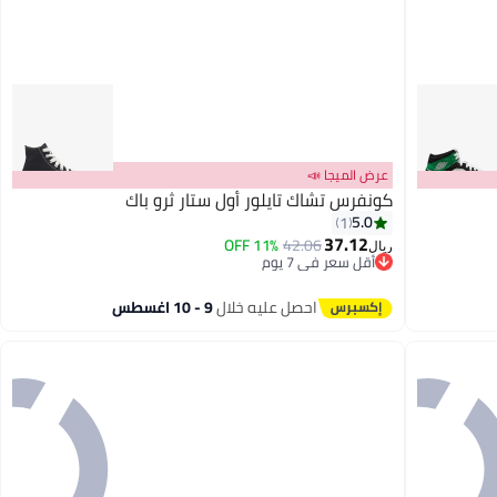
عرض الميجا 📣
كونفرس تشاك تايلور أول ستار ثرو باك
5.0
1
37.12
11% OFF
42.06
ريال
أقل سعر في 7 يوم
أقل سعر في 7 يوم
احصل عليه خلال
9 - 10 اغسطس