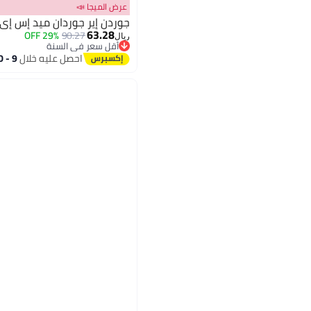
عرض الميجا 📣
جوردن إير جوردان ميد إس إي إي إم إي إيه
63.28
29% OFF
90.27
ريال
أقل سعر في السنة
أقل سعر في السنة
احصل عليه خلال
9 - 10 اغسطس