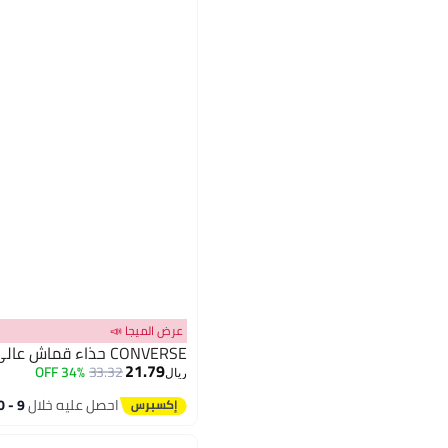
عرض الميجا 📣
CONVERSE حذاء قماش عالي أبيض
21.79
34% OFF
33.32
ريال
احصل عليه خلال
9 - 10 اغسطس