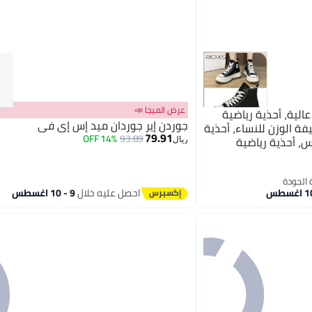
عرض الميجا 📣
الية، أحذية رياضية
جوردن إير جوردان ميد إس إي في
ة الوزن للنساء، أحذية
79.91
14% OFF
93.89
س، أحذية رياضية
ريال
دات، أحذية رياضية
مية، للعمل في التسوق
ذية رياضية سوداء
احصل عليه خلال
9 - 10 اغسطس