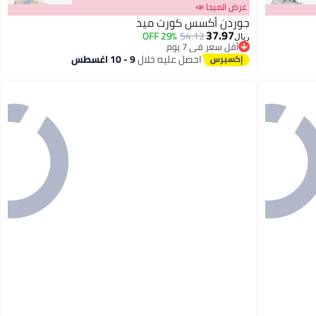
عرض الميجا 📣
جوردن أكسس كورت ميد
37.97
29% OFF
54.12
ريال
أقل سعر في 7 يوم
2
أقل سعر في 7 يوم
احصل عليه خلال
9 - 10 اغسطس