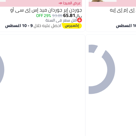
عرض الميجا 📣
جوردن إير جوردان ميد إس إي سي أو
65.81
29% OFF
93.89
ريال
أقل سعر في السنة
أقل سعر في السنة
احصل عليه خلال
9 - 10 اغسطس