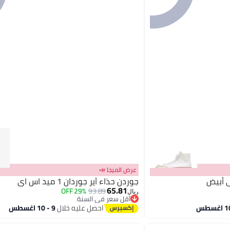
عرض الميجا 📣
جوردن حذاء آير جوردان 1 ميد اس اي
65.81
29% OFF
93.89
ريال
أقل سعر في السنة
أقل سعر في السنة
احصل عليه خلال
9 - 10 اغسطس