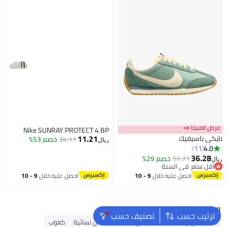
عرض الميجا 📣
Nike SUNRAY PROTECT 4 BP
11.21
نايكي باسيفيك
24.11
خصم 53%
ريال
4.0
11
36.28
51.71
خصم 29%
ريال
8
أقل سعر في السنة
أقل سعر في السنة
احصل عليه خلال
9 - 10
احصل عليه خلال
9 - 10
اغسطس
اغسطس
البحث الشائع
ترتيب حسب
تصنيف حسب
أحذية ميولز
أحذية سكيتشرز للنساء
صنادل نسائية
كعوب