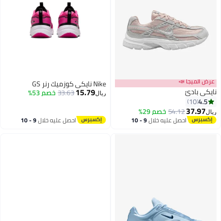
عرض الميجا 📣
Nike نايكي كوزميك رنر GS
15.79
نايكي بادئ
33.63
خصم 53%
ريال
4.5
10
37.97
54.12
خصم 29%
ريال
6
احصل عليه خلال
9 - 10
احصل عليه خلال
9 - 10
اغسطس
اغسطس