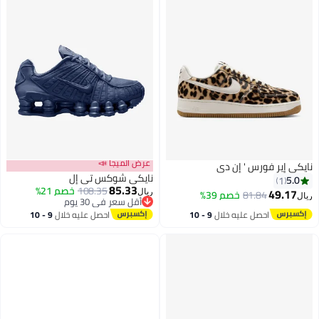
عرض الميجا 📣
نايكي إير فورس ' إن دي
نايكي شوكس تي إل
5.0
1
85.33
108.35
خصم 21%
49.17
81.84
خصم 39%
ريال
ريال
أقل سعر في 30 يوم
أقل سعر في 30 يوم
احصل عليه خلال
9 - 10
احصل عليه خلال
9 - 10
اغسطس
اغسطس