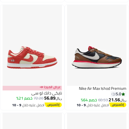
اغسطس
اغسطس
عرض الميجا 📣
Nike Air Max Ishod Premium
نايكي دانك لو سي
5.0
3
56.89
72.20
خصم 21%
21.56
60.53
خصم 64%
ريال
ريال
احصل عليه خلال
9 - 10
احصل عليه خلال
9 - 10
اغسطس
اغسطس