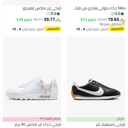
Nike حذاء مولي هادئ من نايك
نايكي إير ماكس إنفيجور
5.0
5.0
1
2
39.77
19.65
42.06
خصم 53%
66.17
خصم 39%
ريال
ريال
بتخلّص بسرعة
5
بتخلّص بسرعة
احصل عليه خلال
9 - 10
احصل عليه خلال
9 - 10
اغسطس
اغسطس
عرض
عرض الميجا 📣
نايكي باسيفيك لتر
نايكي حذاء اير ماكس 90 برم