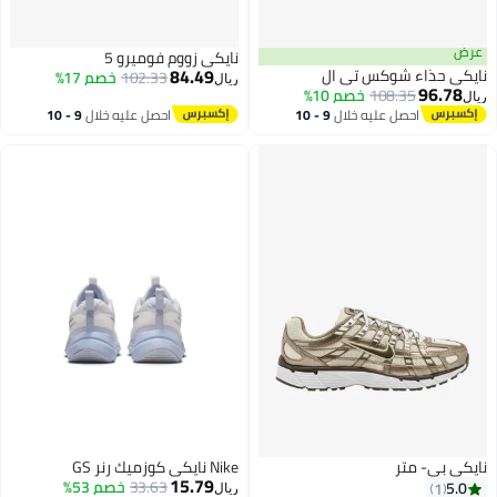
عرض
نايكي زووم فوميرو 5
84.49
نايكي حذاء شوكس تي ال
102.33
خصم 17%
ريال
96.78
108.35
خصم 10%
ريال
احصل عليه خلال
9 - 10
احصل عليه خلال
9 - 10
اغسطس
اغسطس
نايكي بي- متر
Nike نايكي كوزميك رنر GS
15.79
33.63
خصم 53%
5.0
1
ريال