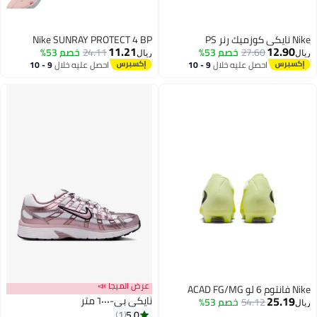
Nike نايكي كوزميك رنر PS
Nike SUNRAY PROTECT 4 BP
11.21
12.90
27.60
خصم 53%
24.11
خصم 53%
ريال
ريال
احصل عليه خلال
9 - 10
احصل عليه خلال
9 - 10
اغسطس
اغسطس
عرض الميجا 📣
Nike فانتوم 6 لو ACAD FG/MG
25.19
نايكي بي-٦٠٠٠ متر
54.12
خصم 53%
ريال
5.0
1