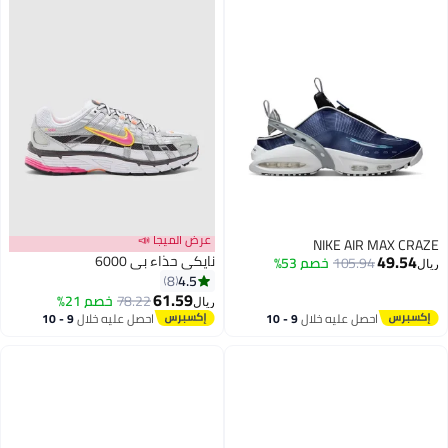
عرض الميجا 📣
NIKE AIR MAX CRAZE
49.54
نايكي حذاء بي 6000
105.94
خصم 53%
ريال
4.5
8
61.59
78.22
خصم 21%
ريال
احصل عليه خلال
9 - 10
احصل عليه خلال
9 - 10
اغسطس
اغسطس