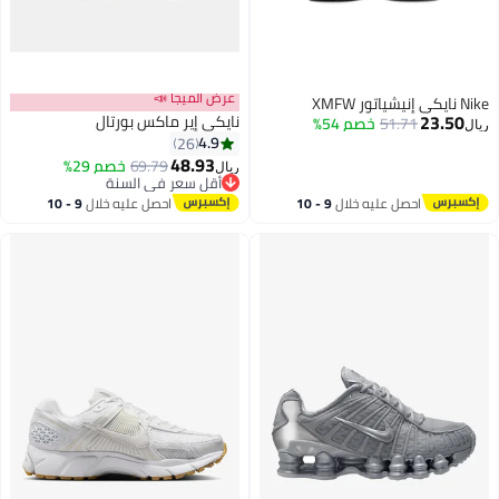
عرض الميجا 📣
Nike نايكي إنيشياتور XMFW
23.50
نايكي إير ماكس بورتال
51.71
خصم 54%
ريال
4.9
26
48.93
69.79
خصم 29%
ريال
10
أقل سعر في السنة
أقل سعر في السنة
احصل عليه خلال
9 - 10
احصل عليه خلال
9 - 10
اغسطس
اغسطس