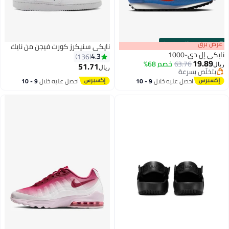
s
00
:
m
عرض برق
00
·
باقي 100%
نايكي سنيكرز كورت فيجن من نايك
نايكي إل دي-1000
4.3
136
19.89
63.76
خصم 68%
51.71
ريال
ريال
بتخلّص بسرعة
بتخلّص بسرعة
احصل عليه خلال
9 - 10
احصل عليه خلال
9 - 10
اغسطس
اغسطس