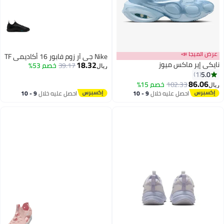
عرض الميجا 📣
Nike جي آر زوم فابور 16 أكاديمي TF
18.32
نايكي إير ماكس ميوز
39.17
خصم 53%
ريال
5.0
1
86.06
102.33
خصم 15%
ريال
احصل عليه خلال
9 - 10
احصل عليه خلال
9 - 10
اغسطس
اغسطس