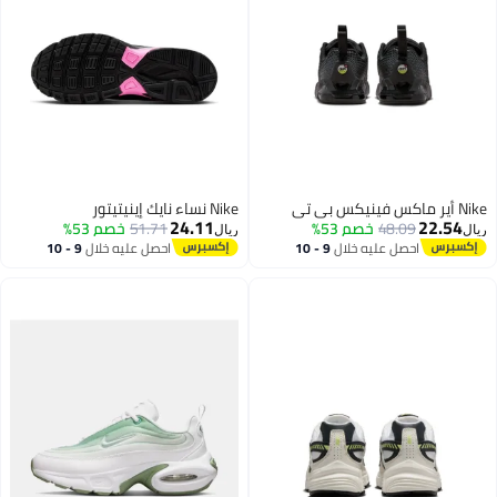
Nike أير ماكس فينيكس بي تي
Nike نساء نايك إينيتيتور
24.11
22.54
48.09
خصم 53%
51.71
خصم 53%
ريال
ريال
احصل عليه خلال
9 - 10
احصل عليه خلال
9 - 10
اغسطس
اغسطس