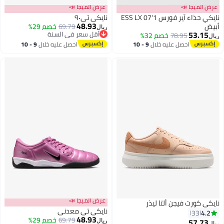
عرض الميجا 📣
عرض الميجا 📣
نايكي حذاء آير فورس 1'07 ESS LX
نايكي تي٩٠
48.93
أبيض
69.79
خصم 29%
ريال
53.15
أقل سعر في السنة
78.95
خصم 32%
ريال
3
أقل سعر في السنة
احصل عليه خلال
9 - 10
احصل عليه خلال
9 - 10
اغسطس
اغسطس
عرض الميجا 📣
نايكي كورت فيجن ألتا ليذر
نايكي تي معدني
4.2
33
48.93
69.79
خصم 29%
57.73
ريال
ريال