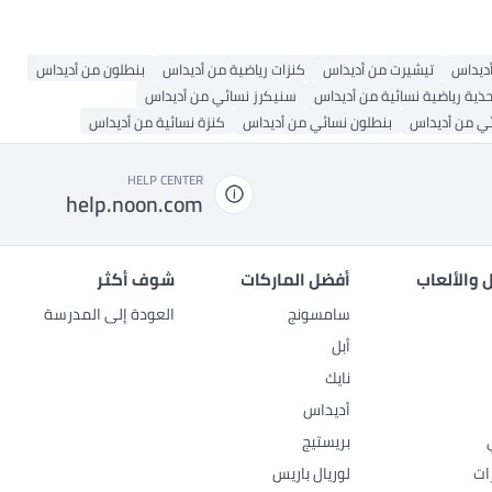
أديداس
تيشيرت من أديداس
كنزات رياضية من أديداس
بنطلون من أديداس
حذية رياضية نسائية من أديداس
سنيكرز نسائي من أديداس
ي من أديداس
بنطلون نسائي من أديداس
كنزة نسائية من أديداس
HELP CENTER
help.noon.com
 والألعاب
أفضل الماركات
شوف أكثر
سامسونج
العودة إلى المدرسة
أبل
نايك
أديداس
بريستيج
ات
لوريال باريس