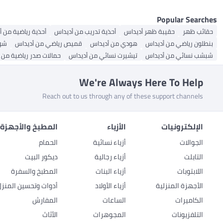
Popular Searches
حقائب ظهر
حقيبة ظهر أديداس
أحذية تدريب من أديداس
أحذية رياضية من 
بنطلون رياضي من أديداس
هودي من أديداس
قميص رياضي من أديداس
شور
شبشب نسائي من أديداس
تيشيرت نسائي من أديداس
حمالات صدر رياضية من 
We're Always Here To Help
Reach out to us through any of these support channels
الإلكترونيات
الأزياء
المطبخ والأجهزة 
الجوالات
أزياء نسائية
الحمام
التابلت
أزياء رجالية
ديكور البيت
اللابتوبات
أزياء البنات
المطبخ والسفرة
الأجهزة المنزلية
أزياء الأولاد
أدوات وتحسين المنزل
الكاميرات
الساعات
المفارش
التلفزيونات
المجوهرات
الأثاث