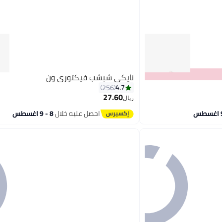
نايكي شبشب فيكتوري ون
4.7
256
27.60
ريال
8
احصل عليه خلال
8 - 9 اغسطس