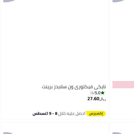
نايكي فيكتوري ون سلايدز برينت
5.0
4
27.60
ريال
احصل عليه خلال
8 - 9 اغسطس