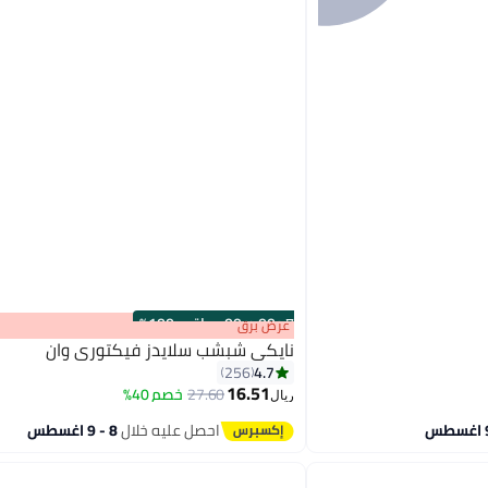
s
00
:
m
00
·
باقي 100%
عرض برق
نايكي شبشب سلايدز فيكتوري وان
4.7
256
16.51
27.60
خصم 40%
ريال
8
احصل عليه خلال
8 - 9 اغسطس