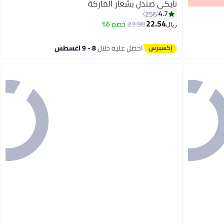
نايكي صندل بشعار الماركة
4.7
256
22.54
23.98
خصم 6%
ريال
8
احصل عليه خلال
8 - 9 اغسطس