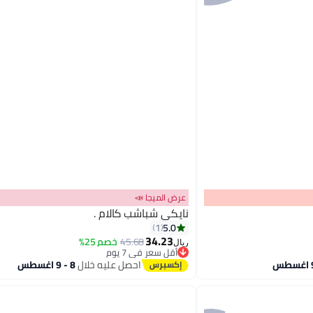
عرض الميجا 📣
نايكي شباشب كالام .
5.0
1
34.23
45.68
خصم 25%
ريال
4
أقل سعر في 7 يوم
أقل سعر في 7 يوم
احصل عليه خلال
8 - 9 اغسطس