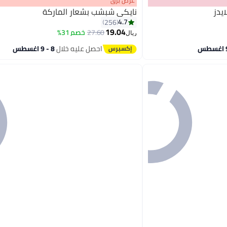
عرض برق
يدز
نايكي شبشب بشعار الماركة
4.7
256
19.04
27.60
خصم 31%
ريال
8
احصل عليه خلال
8 - 9 اغسطس