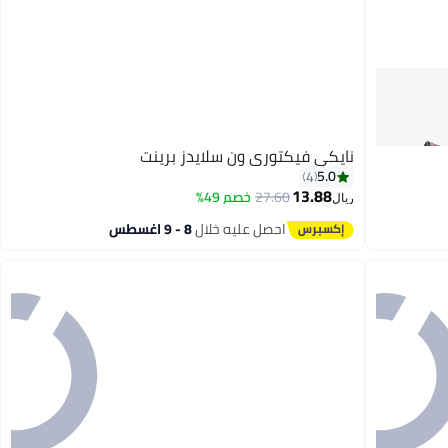
نايكي فيكتوري ون سلايدز برينت
5.0
4
13.88
27.60
خصم 49%
ريال
احصل عليه خلال
8 - 9 اغسطس