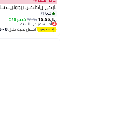
عرض الميجا 📣
نايكي رياكتكس ريجونييت سلا
5.0
1
15.55
36.04
خصم 56%
ريال
5
أقل سعر في السنة
أقل سعر في السنة
احصل عليه خلال
8 - 9 اغسطس