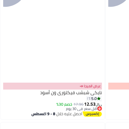
عرض الميجا 📣
نايكي شبشب فيكتوري ون أسود
5.0
1
12.53
17.96
خصم 30%
ريال
أقل سعر في 30 يوم
أقل سعر في 30 يوم
احصل عليه خلال
8 - 9 اغسطس