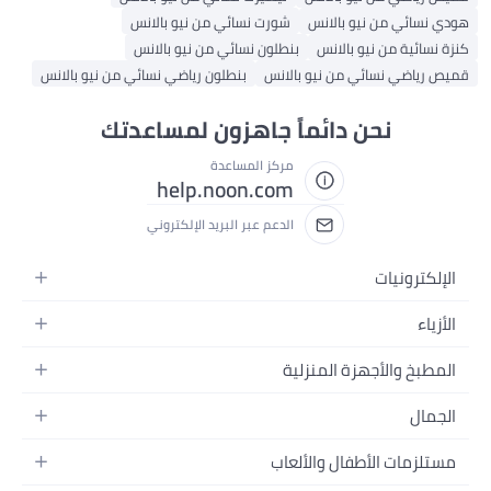
هودي نسائي من نيو بالانس
شورت نسائي من نيو بالانس
كنزة نسائية من نيو بالانس
بنطلون نسائي من نيو بالانس
قميص رياضي نسائي من نيو بالانس
بنطلون رياضي نسائي من نيو بالانس
نحن دائماً جاهزون لمساعدتك
مركز المساعدة
help.noon.com
الدعم عبر البريد الإلكتروني
الإلكترونيات
الجوالات
الأزياء
التابلت
أزياء نسائية
المطبخ والأجهزة المنزلية
اللابتوبات
أزياء رجالية
الحمام
الأجهزة المنزلية
الجمال
أزياء البنات
ديكور البيت
الكاميرات
العطور
أزياء الأولاد
مستلزمات الأطفال والألعاب
المطبخ والسفرة
التلفزيونات
المكياج
الساعات