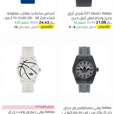
Adidas حافظة SST بقرص أزرق
اديداس ساعة يد بعقارب مقاومة
بحري وحزام قطن أزرق بحري
للماء طراز Z10-2490-00 - 38 مم -
24.43
21.09
22.30
خصم 5%
أزرق للجنسين
38.04
خصم 35%
ريال
ريال
احصل عليه خلال
8 - 9
احصل عليه خلال
10
اغسطس
اغسطس
عرض الميجا 📣
Adidas يوني ديسكوفيرر ون جراي
Adidas يوني جيم ون وايت دي إل
دي إل بلاك سي إس 44 مم كيو تي