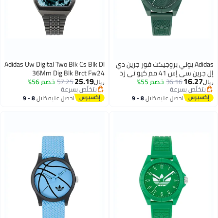
Adidas يوني بروجيكت فور جرين دي
Adidas Uw Digital Two Blk Cs Blk Dl
إل جرين سي إس 41 مم كيو تي زد
36Mm Dig Blk Brct Fw24
25.19
16.27
36.16
جرين ريس إس إس25
خصم 55%
57.25
خصم 56%
ريال
ريال
بتخلّص بسرعة
بتخلّص بسرعة
بتخلّص بسرعة
بتخلّص بسرعة
احصل عليه خلال
8 - 9
احصل عليه خلال
8 - 9
اغسطس
اغسطس