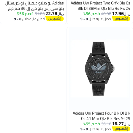
Adidas Uw Project Two Grfx Blu Cs
Adidas يو دبليو ديجيتال تو كريستال
Blk Dl 38Mm Qtz Blu Rs Fw24
بلو سي إس بلو دي إل 36 مم ديج
22.78
17.96
40.98
خصم 56%
51.83
بلو سيلكون إس إس 24
خصم 56%
ريال
ريال
احصل عليه خلال
8 - 9
احصل عليه خلال
8 - 9
اغسطس
اغسطس
Adidas Uni Project Four Blk Dl Blk
Cs 41 Mm Qtz Blk Res Ss25
16.27
36.16
خصم 55%
ريال
احصل عليه خلال
8 - 9