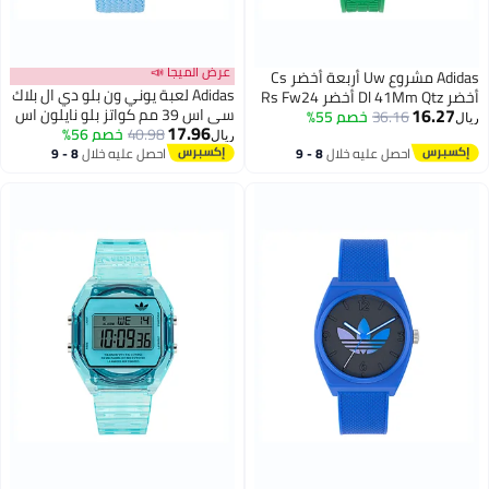
عرض الميجا 📣
Adidas مشروع Uw أربعة أخضر Cs
Adidas لعبة يوني ون بلو دي ال بلاك
أخضر Dl 41Mm Qtz أخضر Rs Fw24
16.27
سي اس 39 مم كواتز بلو نايلون اس
36.16
خصم 55%
ريال
17.96
اس 25
40.98
خصم 56%
ريال
احصل عليه خلال
8 - 9
احصل عليه خلال
8 - 9
اغسطس
اغسطس