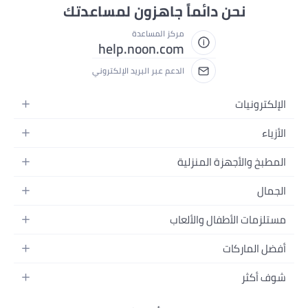
نحن دائماً جاهزون لمساعدتك
مركز المساعدة
help.noon.com
الدعم عبر البريد الإلكتروني
الإلكترونيات
الجوالات
الأزياء
التابلت
أزياء نسائية
المطبخ والأجهزة المنزلية
اللابتوبات
أزياء رجالية
الحمام
الأجهزة المنزلية
الجمال
أزياء البنات
ديكور البيت
الكاميرات
العطور
أزياء الأولاد
مستلزمات الأطفال والألعاب
المطبخ والسفرة
التلفزيونات
المكياج
الساعات
الحفاضات
أدوات وتحسين المنزل
السماعات
أفضل الماركات
العناية بالشعر
المجوهرات
وسائل تنقل الأطفال
المفارش
ألعاب القيمنق
سامسونج
العناية بالبشرة
شوف أكثر
حقائب نسائية
الرضاعة والتغذية
الأثاث
أبل
منتجات الحمام والجسم
نظارات رجالية
العودة إلى المدرسة
أزياء الأطفال والبيبي
الفناء والحديقة