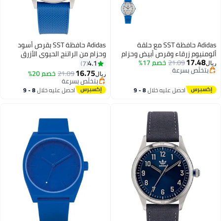
Adidas حافظة SST مع حلقة
Adidas حافظة SST بقرص أسود
ألومنيوم زرقاء وقرص أبيض وحزام
وحزام من الراتنج الحيوي الأزرق
17.48
سيليكون أزرق
21.09
خصم 17%
الداكن
4.1
7
ريال
بتخلّص بسرعة
16.75
21.09
خصم 20%
ريال
بتخلّص بسرعة
بتخلّص بسرعة
بتخلّص بسرعة
احصل عليه خلال
8 - 9
احصل عليه خلال
8 - 9
اغسطس
اغسطس