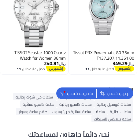
TISSOT Seastar 1000 Quartz
Tissot PRX Powermatic 80 35mm
Watch for Women 36mm
T137.207.11.351.00
240.81
349.29
T120.210.11.011.00
ريال
ريال
احصل عليه خلال
11
احصل عليه خلال
11
اغسطس
اغسطس
البحث الشائع
ترتيب حسب
تصنيف حسب
ساعات نسائية
ساعات تومي هيلفيغر رجالية
ساعات جي شوك رجالية
ساعات فوسيل رجالية
ساعات كاسيو رجالية
ساعة كاسيو نسائية
ساعات رجالية
ساعة
ساعة نسائية من تيسوت
طقم ساعة وسوار
ساعة تيمكس للسيدات
نحن دائماً جاهزون لمساعدتك