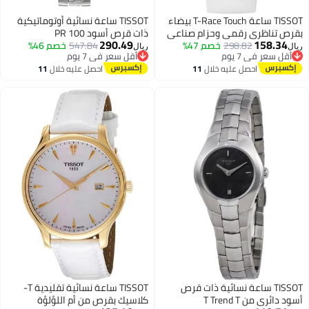
TISSOT ساعة T-Race Touch بيضاء
TISSOT ساعة نسائية أوتوماتيكية
بقرص تناظري رقمي وحزام صناعي
ذات قرص أسود PR 100
290.49
158.34
298.82
أبيض للرجال والنساء
خصم 47%
547.84
خصم 46%
ريال
ريال
أقل سعر في 7 يوم
أقل سعر في 7 يوم
أقل سعر في 7 يوم
أقل سعر في 7 يوم
احصل عليه خلال
11
احصل عليه خلال
11
اغسطس
اغسطس
TISSOT ساعة نسائية ذات قرص
TISSOT ساعة نسائية تقليدية T-
أسود دائري من T Trend T
كلاسيك بقرص من أم اللؤلؤة