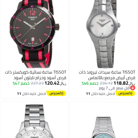
TISSOT ساعة سيدات تيروند ذات
TISSOT ساعة نسائية كويكستر ذات
قرص أبيض مرصع بالألماس
قرص أسود وحزام نايلون أسود
120.42
118.82
224.12
خصم 46%
ووردي فاقع
227.23
خصم 47%
ريال
ريال
أقل سعر في 7 يوم
أقل سعر في 7 يوم
احصل عليه خلال
11
احصل عليه خلال
11
اغسطس
اغسطس