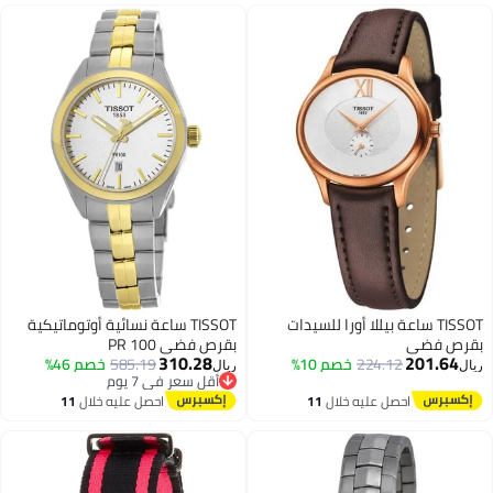
TISSOT ساعة بيللا أورا للسيدات
TISSOT ساعة نسائية أوتوماتيكية
بقرص فضي
بقرص فضي PR 100
310.28
201.64
224.12
خصم 10%
585.19
خصم 46%
ريال
ريال
أقل سعر في 7 يوم
أقل سعر في 7 يوم
احصل عليه خلال
11
احصل عليه خلال
11
اغسطس
اغسطس