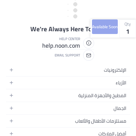
Qty
Available Soon
We're Always Here To Help
1
HELP CENTER
help.noon.com
EMAIL SUPPORT
الإلكترونيات
الجوالات
الأزياء
التابلت
أزياء نسائية
المطبخ والأجهزة المنزلية
اللابتوبات
أزياء رجالية
الحمام
الأجهزة المنزلية
الجمال
أزياء البنات
ديكور البيت
الكاميرات
العطور
أزياء الأولاد
مستلزمات الأطفال والألعاب
المطبخ والسفرة
التلفزيونات
المكياج
الساعات
الحفاضات
أدوات وتحسين المنزل
السماعات
أفضل الماركات