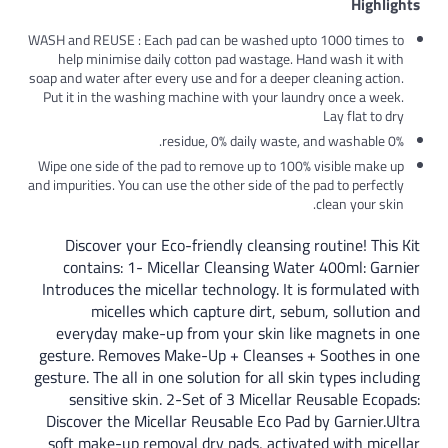
Highlights
WASH and REUSE : Each pad can be washed upto 1000 times to
help minimise daily cotton pad wastage. Hand wash it with
soap and water after every use and for a deeper cleaning action.
Put it in the washing machine with your laundry once a week.
Lay flat to dry
0% residue, 0% daily waste, and washable.
Wipe one side of the pad to remove up to 100% visible make up
and impurities. You can use the other side of the pad to perfectly
clean your skin.
Discover your Eco-friendly cleansing routine! This Kit
contains: 1- Micellar Cleansing Water 400ml: Garnier
Introduces the micellar technology. It is formulated with
micelles which capture dirt, sebum, sollution and
everyday make-up from your skin like magnets in one
gesture. Removes Make-Up + Cleanses + Soothes in one
gesture. The all in one solution for all skin types including
sensitive skin. 2-Set of 3 Micellar Reusable Ecopads:
Discover the Micellar Reusable Eco Pad by Garnier.Ultra
soft make-up removal dry pads, activated with micellar