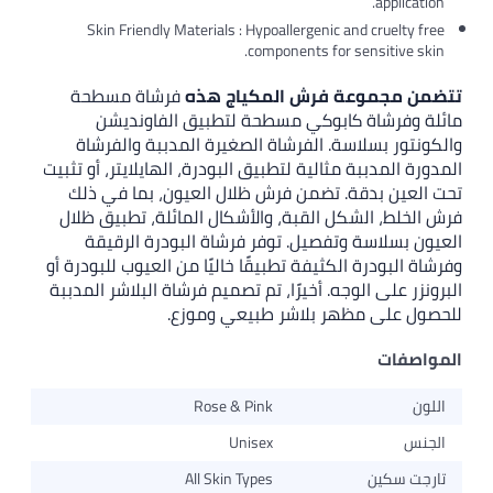
application.
Skin Friendly Materials : Hypoallergenic and cruelty free
components for sensitive skin.
تتضمن مجموعة فرش المكياج هذه
فرشاة مسطحة
مائلة وفرشاة كابوكي مسطحة لتطبيق الفاونديشن
والكونتور بسلاسة. الفرشاة الصغيرة المدببة والفرشاة
المدورة المدببة مثالية لتطبيق البودرة، الهايلايتر، أو تثبيت
تحت العين بدقة. تضمن فرش ظلال العيون، بما في ذلك
فرش الخلط، الشكل القبة، والأشكال المائلة، تطبيق ظلال
العيون بسلاسة وتفصيل. توفر فرشاة البودرة الرقيقة
وفرشاة البودرة الكثيفة تطبيقًا خاليًا من العيوب للبودرة أو
البرونزر على الوجه. أخيرًا، تم تصميم فرشاة البلاشر المدببة
للحصول على مظهر بلاشر طبيعي وموزع.
المواصفات
اللون
Rose & Pink
الجنس
Unisex
تارجت سكين
All Skin Types