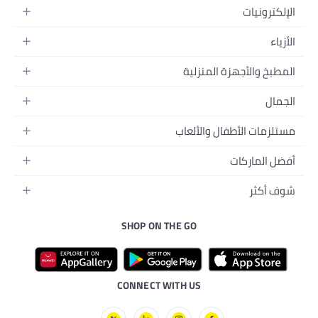
ة المنزلية
ال والألعاب
منزل
فال
ة
والجسم
درسة
بيبي
SHOP ON THE GO
إلكترونية
لبيبي
ات الأليفة
 للرجال
سكوترات
ة الصحية
 بُعد
CONNECT WITH US