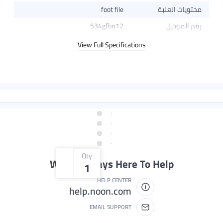
ة
foot file
534gfbn12
View Full Specifications
Qty
We're Always Here To H
1
HELP CENTER
help.noon.com
EMAIL SUPPORT