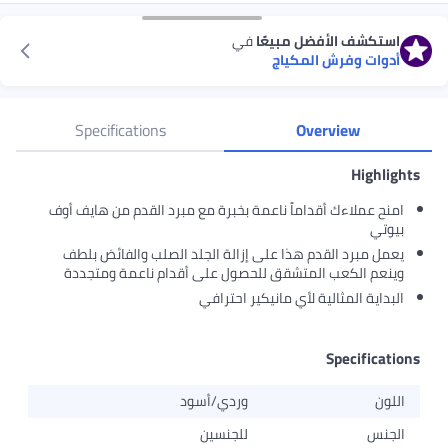
ضل مبيعًا
في
المكياج
Specifications
Ove
قداماً ناعمة بخبرة مع مبرد القدم من هايف أوف
دم هذا على إزالة الجلد الصلب والفائض بلطف
المتشقق للحصول على أقدام ناعمة ومتجددة
ية لأي مانيكير احترافي
وردي/أسود
للجنسين