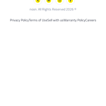
© 2026 noon. All Rights Reserved
Privacy Policy
Terms of Use
Sell with us
Warranty 