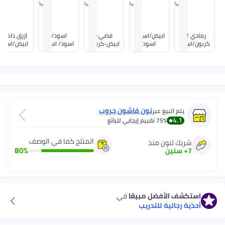
رمادي 2/
ابيض/اسود/
فضي-
اسود/
ازرق داكن/
كربون/اسود
اسود
ابيض-كربون
اسود/ اسود
ابيض/اسود
نون فاشون جروب
يتم البيع عبر
4.1
75%
تقييم إيجابي للبائع
المنتج كما في الوصف
شريك لنون منذ
80
%
7
+
سنين
استكشف الأفضل مبيعًا
في
أحذية رجالية للتدريب