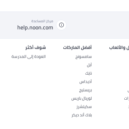
مركز المساعدة
help.noon.com
 والألعاب
أفضل الماركات
شوف أكثر
سامسونج
العودة إلى المدرسة
أبل
نايك
أديداس
بريستيج
ات
لوريال باريس
سكيتشرز
بلاك أند ديكر