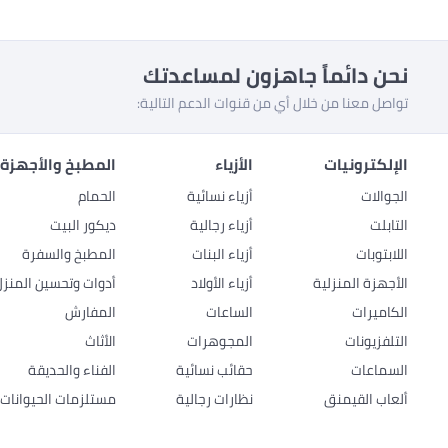
نحن دائماً جاهزون لمساعدتك
تواصل معنا من خلال أي من قنوات الدعم التالية:
الإلكترونيات
الأزياء
المطبخ والأجهزة 
الجوالات
أزياء نسائية
الحمام
التابلت
أزياء رجالية
ديكور البيت
اللابتوبات
أزياء البنات
المطبخ والسفرة
الأجهزة المنزلية
أزياء الأولاد
أدوات وتحسين المنزل
الكاميرات
الساعات
المفارش
التلفزيونات
المجوهرات
الأثاث
السماعات
حقائب نسائية
الفناء والحديقة
ألعاب القيمنق
نظارات رجالية
مستلزمات الحيوانات ا