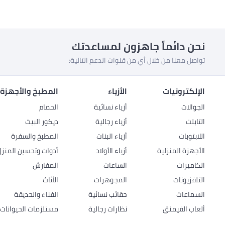
نحن دائماً جاهزون لمساعدتك
تواصل معنا من خلال أي من قنوات الدعم التالية:
الإلكترونيات
الأزياء
المطبخ والأجهزة 
الجوالات
أزياء نسائية
الحمام
التابلت
أزياء رجالية
ديكور البيت
اللابتوبات
أزياء البنات
المطبخ والسفرة
الأجهزة المنزلية
أزياء الأولاد
أدوات وتحسين المنزل
الكاميرات
الساعات
المفارش
التلفزيونات
المجوهرات
الأثاث
السماعات
حقائب نسائية
الفناء والحديقة
ألعاب القيمنق
نظارات رجالية
مستلزمات الحيوانات ا