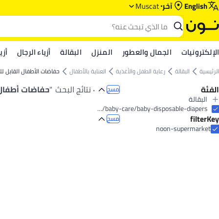
English
آخر
Muscat
الإلكترونيات
الجمال والعطور
المنزل
البقالة
أزياء الرجال
أزي
الرئيسية
البقالة
رعاية الطفل والأغذية
العناية بالأطفال
حفاضات الأطفال القابل ل
الفئة
٠ نتائج البحث
"
حفاضات أطفال 
مسح
البقالة
الكل البقالة
grocery-store/baby-care-food/baby-care/baby-disposable-diapers
filterKey
رعاية الطفل والأغذية
مسح
العناية ونظافة المنزل
الكل رعاية الطفل والأغذية
noon-supermarket
العناية بالأطفال
الكل العناية ونظافة المنزل
الكل العناية بالأطفال
الورق والبلاستيك واللفافات
مناديل مبللة للأطفال
الكل الورق والبلاستيك واللفافات
أكياس نفايات
شامبو الأطفال