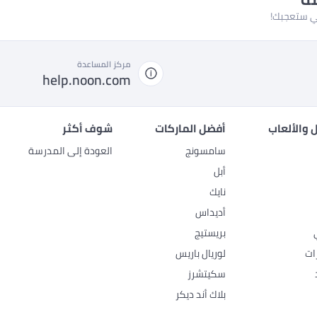
لتي ستعجبك!
مركز المساعدة
help.noon.com
 والألعاب
أفضل الماركات
شوف أكثر
سامسونج
العودة إلى المدرسة
أبل
نايك
أديداس
بريستيج
ات
لوريال باريس
سكيتشرز
بلاك أند ديكر