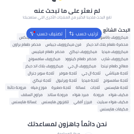
لم نعثر على ما تبحث عنه
 البحث فلدينا الكثير من المنتجات الأخرى التي ستعجبك!
ترتيب حسب
تصنيف حسب
سونيك
ميكروويف كينوود
محضر طعام مولينكس
ك اند ديكر
فرن ميكروويف جيباس
محضر طعام براون
ا
ميكروويف نيكاي
محضر طعام فيليبس
رب
محضر طعام كينوود
ميكرويف سامسونج
جا
ميكروويف ال جي
ميكروويف بلاك اند ديكر
ثلاجة ال جي
ثلاجة هوفر
ثلاجة سوبر جنرال
ثلاجة ميديا
ثلاجة ويرلبول
ثلاجة نيكاي
ثلاجات
غسالة
ثلاجة صغيرة
موزع مياه
مروحة حائط
مروحة
مبرد هواء
مروحة ستاند
مراوح السقف
بليت
فيرزر أفقي
تلفزيون هايسنس
غسالة هايسنس
نس
حن دائماً جاهزون لمساعدتك
مركز المساعدة