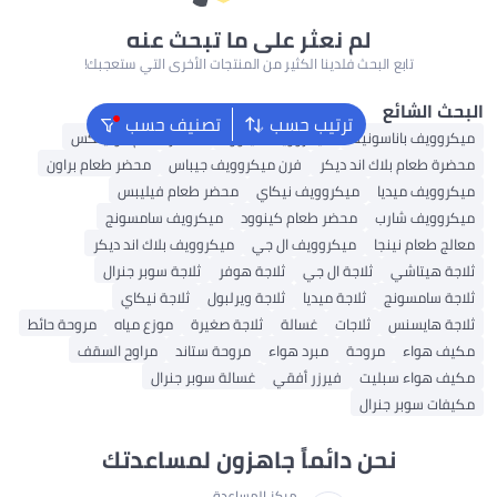
لم نعثر على ما تبحث عنه
لبحث فلدينا الكثير من المنتجات الأخرى التي ستعجبك!
ترتيب حسب
تصنيف حسب
ونيك
ميكروويف كينوود
محضر طعام مولينكس
 اند ديكر
فرن ميكروويف جيباس
محضر طعام براون
ميكروويف نيكاي
محضر طعام فيليبس
محضر طعام كينوود
ميكرويف سامسونج
ميكروويف ال جي
ميكروويف بلاك اند ديكر
ثلاجة ال جي
ثلاجة هوفر
ثلاجة سوبر جنرال
ثلاجة ميديا
ثلاجة ويرلبول
ثلاجة نيكاي
ثلاجات
غسالة
ثلاجة صغيرة
موزع مياه
مروحة حائط
روحة
مبرد هواء
مروحة ستاند
مراوح السقف
يت
فيرزر أفقي
غسالة سوبر جنرال
ال
ن دائماً جاهزون لمساعدتك
مركز المساعدة