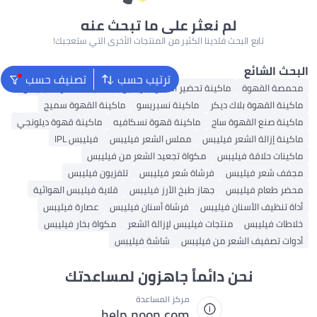
على ما تبحث عنه
ثير من المنتجات الأخرى التي ستعجبك!
ترتيب حسب
تصنيف حسب
ر القهوة بريفيل
ماكينة القهوة فيليبس
ينة نسبريسو
ماكينة القهوة سميج
ينة قهوة نسكافيه
ماكينة قهوة ديلونجي
ملس الشعر فيليبس
فيليبس IPL
 تجعيد الشعر من فيليبس
شعر فيليبس
تلفزيون فيليبس
خ الأرز فيليبس
قلاية فيليبس الهوائية
رشاة أسنان فيليبس
عصارة فيليبس
س لإزالة الشعر
مكواة بخار فيليبس
س
شاشة فيليبس
ً جاهزون لمساعدتك
ركز المساعدة
help.noon.co