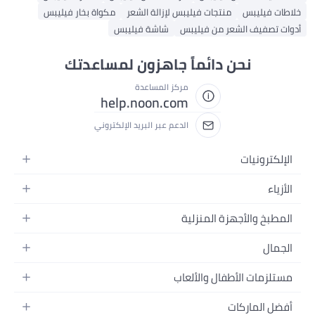
طات فيليبس
منتجات فيليبس لإزالة الشعر
مكواة بخار فيليبس
ات تصفيف الشعر من فيليبس
شاشة فيليبس
نحن دائماً جاهزون لمساعدتك
مركز المساعدة
help.noon.com
الدعم عبر البريد الإلكتروني
إلكترونيات
جوالات
أزياء
تابلت
ياء نسائية
مطبخ والأجهزة المنزلية
لابتوبات
ياء رجالية
حمام
أجهزة المنزلية
لجمال
ياء البنات
كور البيت
كاميرات
عطور
ياء الأولاد
تلزمات الأطفال والألعاب
مطبخ والسفرة
تلفزيونات
مكياج
ساعات
حفاضات
وات وتحسين المنزل
لسماعات
فضل الماركات
عناية بالشعر
لمجوهرات