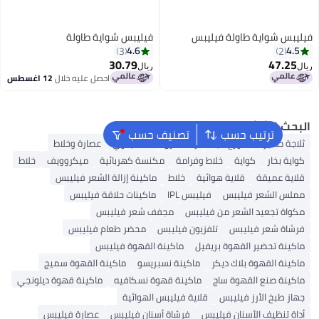
س شواية طاولة فيليبس
فيليبس شواية طاولة
4.6
4
3
2
30.79
47.2
ريال
احصل عليه خلال
12 اغسطس
ث الشائع
ترتيب حسب
تصنيف حسب
ة صغيرة
موزع مياه
رف الفرن
خلاط يدوي
عصارة وخلاط
ة بخار
كواية
خلاط وفرامة
مكنسة كهربائية
ميكروويف
خلاط
ة عميقة
قلاية هوائية
خلاط
ماكينة إزالة الشعر فيليبس
س الشعر فيليبس
فيليبس IPL
ماكينات حلاقة فيليبس
ة تجعيد الشعر من فيليبس
مجفف شعر فيليبس
اة شعر فيليبس
تلفزيون فيليبس
محضر طعام فيليبس
نة تحضير القهوة بريفيل
ماكينة القهوة فيليبس
نة القهوة بلاك ديكر
ماكينة نسبريسو
ماكينة القهوة سميج
نة صنع القهوة ساج
ماكينة قهوة نسكافيه
ماكينة قهوة ديلونجي
 طبخ الأرز فيليبس
قلاية فيليبس الهوائية
 تنظيف الأسنان فيليبس
فرشاة أسنان فيليبس
عصارة فيليبس