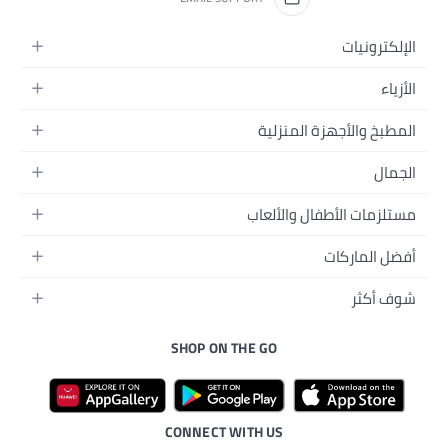
منزلية
والألعاب
ل
سم
ة
SHOP ON THE GO
ترونية
بي
الأليفة
جال
رات
لصحية
د
CONNECT WITH US