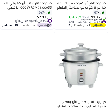
كينوود طباخ أرز كينود 2 في 1 سعة
كينوود جهاز طهي أرز كهربائي 2.8
لة بخار الطعام،
L 1000 W RCM71.000SS فضي
طاء زجاجي
4.5
54
هي، حامل
52.11
ريال
ل
#44 في أجهزة طهي الأرز
#44 في أجهزة طهي الأرز
ل
12
احصل عليه خلال
15 اغسطس
ز بسطح
ومة للبهتان