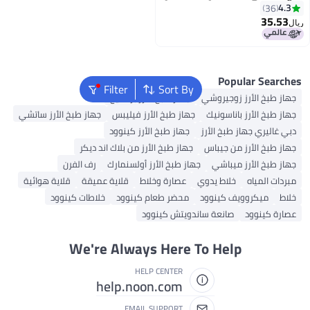
0.6 L 350 W RCM30.000WH أبيض/
Filter
Sort By
شي
جهاز طبخ الأرز برستيج
ك
جهاز طبخ الأرز فيليبس
جهاز طبخ الأرز ساتشي
رز
جهاز طبخ الأرز كينوود
س
جهاز طبخ الأرز من بلاك اند ديكر
جهاز طبخ الأرز أولسنمارك
رف الفرن
دوي
عصارة وخلاط
قلاية عميقة
قلاية هوائية
ود
محضر طعام كينوود
خلاطات كينوود
ساندويتش كينوود
We're Always Here To
HELP CENTER
help.noon.com
EMAIL SUPPORT