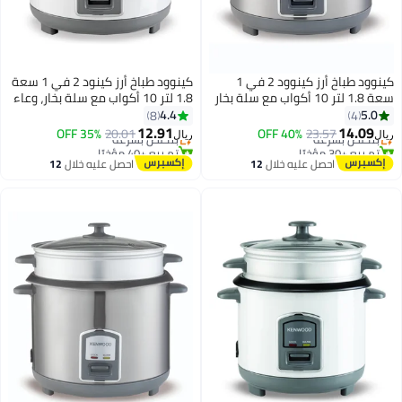
كينوود طباخ أرز كينوود 2 في 1
كينوود طباخ أرز كينود 2 في 1 سعة
 أكواب مع سلة بخار
1.8 لتر 10 أكواب مع سلة بخار، وعاء
لاصق، غطاء
غير لاصق، غطاء زجاجي، أضواء
4.4
8
#20 في أجهزة طهي الأرز
دفئة/طهي،
مؤشر الطهي والتسخين، سلك طاقة
12.91
35% OFF
20.01
بتخلّص بسرعة
ريال
 للفصل
قابل للفصل، RCM18.000WH، أبيض
تم بيع +40 مؤخرًا
ل
12
احصل عليه خلال
12
#20 في أجهزة طهي الأرز
اغسطس