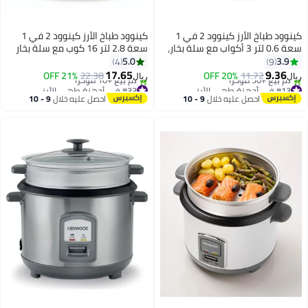
كينوود طباخ الأرز كينوود 2 في 1
كينوود طباخ الأرز كينوود 2 في 1
واب مع سلة بخار،
سعة 2.8 لتر 16 كوب مع سلة بخار
اجي، أضواء
الطعام، وعاء طهي غير لاصق، غطاء
5.0
4
#33 في أجهزة طهي الأرز
 سلك طاقة
زجاجي مقسى، أضواء مؤشر
17.65
21% OFF
22.38
تم بيع +10 مؤخرًا
ريال
التسخين والطهي، حامل ملعقة،
#33 في أجهزة طهي الأرز
سلك طاقة قابل للفصل،
ل
9 - 10
احصل عليه خلال
9 - 10
RCM28.000SS، فضي
اغسطس