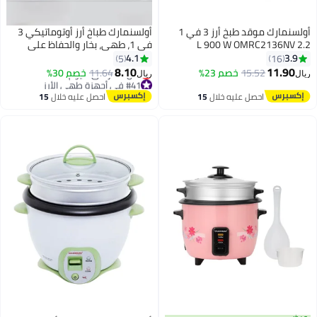
أولسنمارك موقد طبخ أرز 3 في 1
أولسنمارك طباخ أرز أوتوماتيكي 3
2
في 1، طهي، بخار والحفاظ على
الحرارة، وعاء داخلي غير لاصق من
4.1
5
الألمنيوم
8.10
11.64
خصم 30%
ريال
#41 في أجهزة طهي الأرز
أقل سعر في 7 يوم
1
احصل عليه خلال
15
#41 في أجهزة طهي الأرز
اغسطس