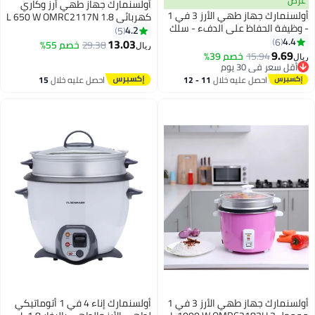
أولسنمارك جهاز طهي أرز وكاري
أولسنمارك جهاز طهي الأرز 3 في 1
كهربائي 1.8 L 650 W OMRC2117N
ء - سلك
أبيض/ أخضر/ شفاف
4.2
5
 لمستوى
13.03
29.38
خصم 55%
ريال
أرز وكوب
دة
11 - 12
احصل عليه خلال
15
اغسطس
أولسنمارك جهاز طهي الأرز 3 في 1
أولسنمارك إناء 4 في 1 أتوماتيكي