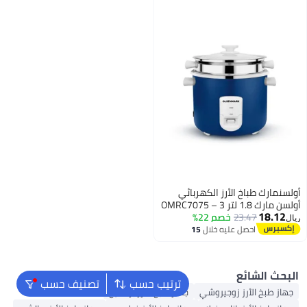
بائي
 لتر OMRC7075 – 3
1
ترتيب حسب
تصنيف حسب
جهاز طبخ الأرز برستيج