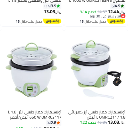
L 1000 W
لطهي الأرز والطهي بالبخار 1.8 L
650 W OMRC2117N
3.9
14
13.03
ريال
1
احصل عليه خلال
15
اغسطس
كهربائي
أولسنمارك جهاز طهي الأرز 1.8 L
650 W OMRC2117 أبيض/أخضر
2.8
4