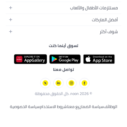
لألعاب
تسوق أينما كنت
نية
ليفة
ل
ت
حية
تواصل معنا
ن
بِع معنا
شروط الاستخدام
سياسة الخصوصية