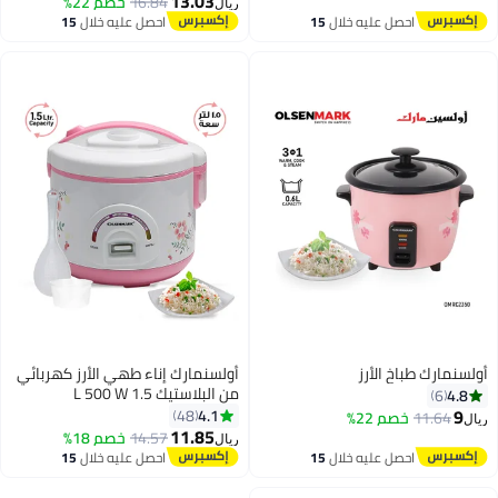
13.03
16.84
خصم 22%
ريال
1
احصل عليه خلال
15
اغسطس
أولسنمارك إناء طهي الأرز كهربائي
من البلاستيك 1.5 L 500 W
OMRC2122H أبيض
4.1
48
11.85
14.57
خصم 18%
ريال
1
احصل عليه خلال
15
اغسطس