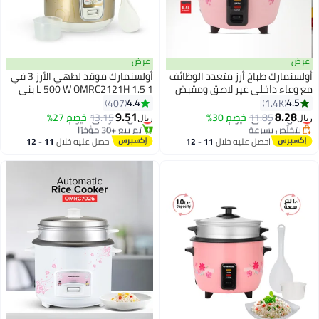
عرض
الوظائف
أولسنمارك موقد لطهي الأرز 3 في
 ومقبض
1 1.5 L 500 W OMRC2121H بني
الحفاظ
4.4
407
#12 في أجهزة طهي الأرز
زجاجي
9.51
أقل سعر في 7 يوم
13.15
خصم 27%
ريال
خلي
تم بيع +30 مؤخرًا
#12 في أجهزة طهي الأرز
11 - 12
احصل عليه خلال
11 - 12
اغسطس