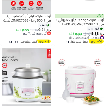
أولسنمارك طباخ أرز أوتوماتيكي 3
أولسنمارك موقد طبخ أرز كهربائي 3
في 1 500 واط - OMRC7026، سعة
L 40
1.5 لتر، طهي، بخار والحفاظ على
4.8
7
الحرارة، وعاء داخلي غير لاصق من
9.21
12.36
خصم 25%
ريال
الألمنيوم
أقل سعر في 7 يوم
أقل سعر في 7 يوم
1
احصل عليه خلال
11 - 12
اغسطس