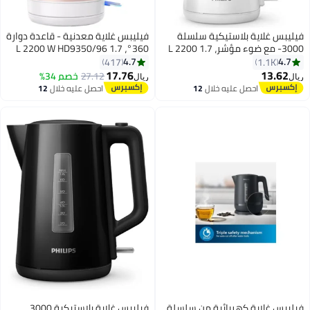
س غلاية بلاستيكية سلسلة
فيليبس غلاية معدنية - قاعدة دوارة
3000- مع ضوء مؤشر، 1.7 L 2200
360°، 1.7 L 2200 W HD9350/96
W HD93
ذهبي وردي
4.7
417
1.1K
17.76
13.
27.12
خصم 34%
ريال
احصل عليه خلال
12
احصل عليه خلال
12
اغسطس
اغسطس
س غلاية كهربائية من سلسلة
فيليبس غلاية بلاستيكية 3000