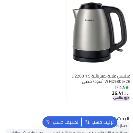
فيليبس غلاية كهربائية 1.5 L 2200
W H أسود/ فضي
7
26.
ث الشائع
ترتيب حسب
تصنيف حسب
 طبخ الأرز زوجيروشي
جهاز طبخ الأرز برستيج
 طبخ الأرز باناسونيك
جهاز طبخ الأرز فيليبس
جهاز طبخ الأرز ساتشي