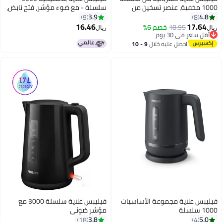
1000 مخفية، عنصر تسخين من
سلسلة - مع ضوء مؤشر، فتح نابض،
ذ المقاوم للصدأ. حماية من
1.7 لتر 2200 واط HD9318/01 أسود
3.9
9
8
ن الجاف للسلامة، فلتر قابل
16.46
17.
18.95
خصم 6%
ريال
ة لمياه خالية من الترسبات
سعر في 30 يوم
سعر في 30 يوم
ات مثالية، غلاية بدون سلك
احصل عليه خلال
9 - 10
بقاعدة دوارة 360°، غطاء نابض
اغسطس
لسهولة إعادة التعبئة 1.7 ل 2200
س غلاية مجموعة الأساسيات
فيليبس غلاية سلسلة 3000 مع
مؤشر ضوئي
3.8
18
4