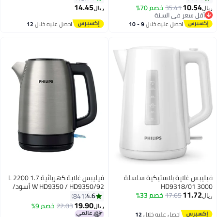
14.45
10.
35.41
خصم 70%
ريال
 سعر في السنة
 سعر في السنة
احصل عليه خلال
9 - 10
احصل عليه خلال
12
اغسطس
اغسطس
س غلاية بلاستيكية سلسلة
فيليبس غلاية كهربائية 1.7 L 2200
W HD9350 / HD9350/92 أسود/
11.
17.65
خصم 33%
فضي
4.6
841
19.90
22.03
خصم 9%
ريال
احصل عليه خلال
12