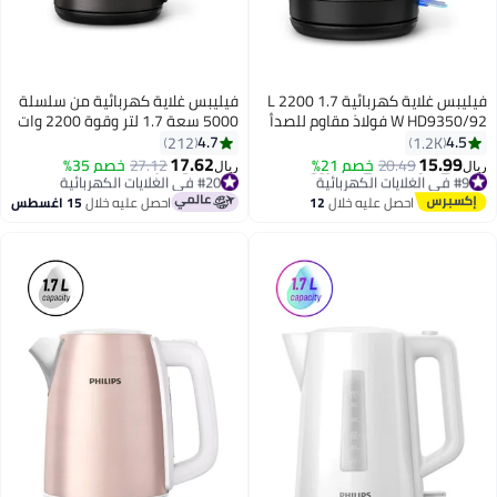
فيليبس غلاية كهربائية 1.7 L 2200
فيليبس غلاية كهربائية من سلسلة
 فولاذ مقاوم للصدأ
5000 سعة 1.7 لتر وقوة 2200 وات
HD9352/31 أسود/نحاسي
4.7
212
1.2K
17.62
15.
20.49
خصم 21%
27.12
خصم 35%
ريال
#20 في الغلايات الكهربائية
في المخزون
بتخلّص بسرعة
احصل عليه خلال
12
احصل عليه خلال
15 اغسطس
#20 في الغلايات الكهربائية
اغسطس