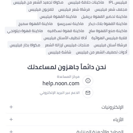
س IPL
ماكينات حلاقة فيليبس
مكواة تجعيد الشعر من فيليبس
ف شعر فيليبس
فرشاة شعر فيليبس
تلفزيون فيليبس
نة تحضير القهوة بريفيل
ماكينة القهوة فيليبس
نة القهوة بلاك ديكر
ماكينة نسبريسو
ماكينة القهوة سميج
نة صنع القهوة ساج
ماكينة قهوة نسكافيه
ماكينة قهوة ديلونجي
ة فيليبس الهوائية
أداة تنظيف الأسنان فيليبس
ة أسنان فيليبس
منتجات فيليبس لإزالة الشعر
مكواة بخار فيليبس
ت تصفيف الشعر من فيليبس
شاشة فيليبس
نحن دائماً جاهزون لمساعدتك
مركز المساعدة
help.noon.com
الدعم عبر البريد الإلكتروني
إلكترونيات
جوالات
أزياء
تابلت
ياء نسائية
مطبخ والأجهزة المنزلية