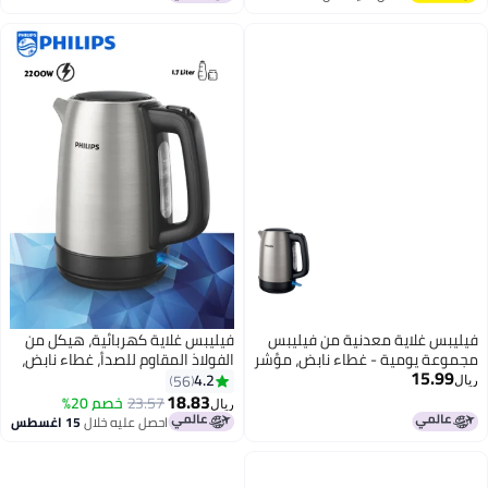
اغسطس
س غلاية معدنية من فيليبس
فيليبس غلاية كهربائية، هيكل من
ة يومية - غطاء نابض، مؤشر
الفولاذ المقاوم للصدأ، غطاء نابض،
15.
فلتر دقيق، غليان سريع، إيقاف
4.2
56
تلقائي، قاعدة لاسلكية بزاوية 360°
18.83
23.57
خصم 20%
ريال
احصل عليه خلال
15 اغسطس