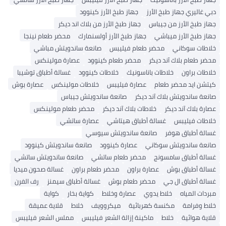
غاليري جهاز طبخ الأرز
جهاز طبخ الأرز كينوود
 طبخ الأرز من جيباس
جهاز طبخ الأرز من بلاك اند ديكر
 طبخ الأرز ميباشي
جهاز طبخ الأرز أولسنمارك
محضر طعام نينجا
ات سوكاني
محضر طعام فيليبس
صانعة ساندويتش مباشي
 طعام بلاك آند ديكر
محضر طعام كينوود
عصارة مولينكس
ات براون
خلاطات باناسونيك
خلاطات كينوود
غسالة أطباق توشيبا
ن ايد محضر طعام
عصارة فيليبس
خلاطات مولينكس
عصارة بوش
ة ساندويتش بلاك آند ديكر
صانعة ساندويتش جيباس
ة بلاك آند ديكر
خلاطات بلاك آند ديكر
محضر طعام مولينكس
ات فيليبس
غسالة أطباق هيتاشي
عصارة ساتشي
ة أطباق هوفر
صانعة ساندويتش سيوسي
ة ساندويتش سوكاني
عصارة كينوود
صانعة ساندويتش كينوود
ة أطباق سامسونج
محضر طعام ساتشي
صانعة ساندويتش ساتشي
ة أطباق بوش
عصارة براون
محضر طعام براون
غسالة صحون ميديا
ة أطباق ال جي
محضر طعام بوش
غسالة أطباق سيمنز
رف الفرن
ات المياه
خلاط يدوي
عصارة وخلاط
كواية بخار
كواية
 وفرامة
مكنسة كهربائية
ميكروويف
خلاط
قلاية عميقة
ة هوائية
خلاط
ماكينة إزالة الشعر فيليبس
مملس الشعر فيليبس