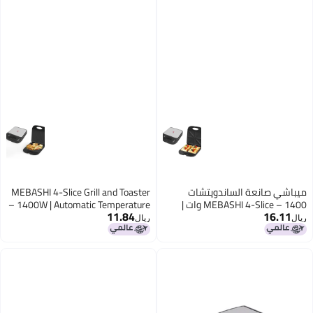
MEBASHI 4-Slice Grill
– 1400W | Automatic 
Control | Cooks 1 t
Non-Stick Plates | Up
(ME-GT198