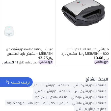
ة الساندويتشات من
MEBA – مقبض بارد الملمس
 700 واط، وألواح طلاء غير
م تلقائي في درجة
صل عليه خلال
15 اغسطس
الحرارة، وقفل أمان (700 واط)،
وأقدام مضادة للانزلاق (ME-
ترتيب حسب
تصنيف حسب
ديكر
ر ماء
مروحة طاولة