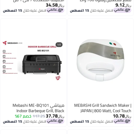
ميباشي (4 قطع)، 1400 وات، أسود
صل عليه خلال
15 اغسطس
شي Mebashi ME-BQ101
Indoor Barbeque
117.2
خصم 67%
صل عليه خلال
15 اغسطس