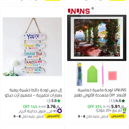
#16 في ملصقات/مطبوعات
اغسطس
اغسطس
ديكور المنزل والهدايا
UNUNS لوحة ماسية خماسية
إل ديس لوحة حائط خشبية ريفية
الأبعاد DIY متعددة الألوان، طقم
بعبارات تحفيزية – تصميم آرت ديكو
ألماس كامل الحفر ممر الورد DIY
– ديكور غرفة المعمودية – تعليق
3.8
4.6
3
13
ديكور جدار المنزل، 30 × 40 سم
جداري للتشجيع – هدية مثالية
3.76
5.91
14% OFF
4.40
35% OFF
9.16
ريال
ريال
للعطلات
#7 في لوحات فنية
#5 في فنون جدارية أخرى
تم بيع +20 مؤخرًا
#5 في فنون جدارية أخرى
احصل عليه خلال
8 - 9
احصل عليه خلال
8 - 9
#7 في لوحات فنية
اغسطس
اغسطس