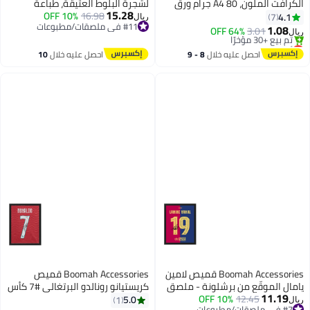
الكرافت الملون، A4 80 جرام ورق
لشجرة البلوط العتيقة، طباعة
15.28
ملون للتزيين والرسم والأوريغامي
16.98
10% OFF
قماشية مؤطرة بنسبة 100%، ديكور
4.1
7
ريال
#11 في ملصقات/مطبوعات
والأعمال اليدوية - 10 ألوان متنوعة،
جدار طبيعي لغرفة المعيشة وغرفة
1.08
64% OFF
3.01
ريال
#11 في ملصقات/مطبوعات
[29.7 سم × 21 سم]
النوم والمكتب المنزلي
أقل سعر في 30 يوم
تم بيع +30 مؤخرًا
احصل عليه خلال
8 - 9
احصل عليه خلال
10
أقل سعر في 30 يوم
اغسطس
اغسطس
Boomah Accessories قميص لامين
Boomah Accessories قميص
يامال الموقّع من برشلونة - ملصق
كريستيانو رونالدو البرتغالي #7 كأس
11.19
12.45
10% OFF
مؤطر 30x40 سم - تذكارات كرة
العالم 2026 مع ملصق مؤطر
5.0
1
ريال
#7 في ملصقات/مطبوعات