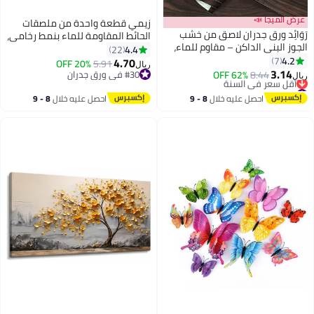
عرض الميجا 📣
زيمي قطعة واحدة من ملصقات
رَوَائِد ورق جدران لاصق من خشب
الحائط المقاومة للماء بنمط رخامي،
الجوز البني الداكن – مقاوم للماء،
ملصقات للطاولة، مقاومة للحرارة
4.4
22
ذاتي اللصق، مقاس 45 سم × 3 م –
4.2
7
والزيت، ملصقات خزانة المطبخ،
4.70
20% OFF
5.91
ريال
تصميم حبيبات الخشب الطبيعي –
3.14
ملصقات ذاتية اللصق لتجديد الأثاث،
8.44
62% OFF
#30 في ورق جدران
ريال
لتغليف الخزائن والمطابخ والدواليب
#38 في ورق جدران
#30 في ورق جدران
للحمام والمطبخ، لوازم المنزل، ديكور
أقل سعر في السنة
المنزل، منظم الأدراج
احصل عليه خلال
8 - 9
احصل عليه خلال
8 - 9
#38 في ورق جدران
اغسطس
اغسطس