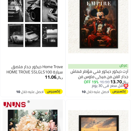
عرض
Home Trove ديكور جدار ملصق
آرت دیکور ديكور فني مؤطر قماش
سيارة HOME TROVE SSLGLS100
11.06
جدار الفن من ميكي ماوس فن
911 الكلاسيكي vintage، طباعة
ريال
13.70
16.98
19% OFF
البوب ​​صورة اقتباسات تحفيزية
بالأبيض والأسود للرجال في غرفة
ريال
#17 في ملصقات/مطبوعات
طباعة ديكور الحائط لغرفة المعيشة
المعيشة وغرفة النوم (6 مجموعة،
أقل سعر في 30 يوم
احصل عليه خلال
10
احصل عليه خلال
10
المنزلية غرفة نوم الأطفال الهدايا
12 x 18 بوصة بدون إطار)
#17 في ملصقات/مطبوعات
اغسطس
اغسطس