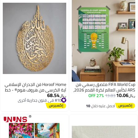
FIFA World Cup ملصق رسمي من
Horoof Home فن الجدران الإسلامي
ARS لكأس العالم لكرة القدم 2026،
آية الكرسي من هروف هوم® - خط
68.54
10.06
13.83
27% OFF
ملصق جدول مباريات دور
عربي أكريليك ذهبي
ريال
ريال
#10 في فنون جدارية أخرى
المجموعات، بتوقيت شرق الولايات
#10 في فنون جدارية أخرى
احصل عليه خلال
10
المتحدة أو المحيط الهادئ أو
اغسطس
التوقيت المركزي (84 × 59 سم) -
48 مباراة، تواريخ المباريات، الملاعب،
وتوقيت المملكة المتحدة (التوقيت
الصيفي البريطاني) - ورق غير
مطلي 250 غرام/م². (التصميم أ)