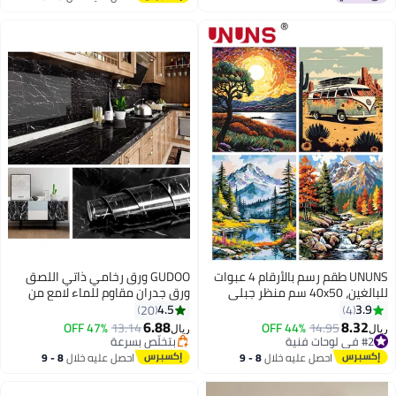
اغسطس
UNUNS طقم رسم بالأرقام 4 عبوات
GUDOO ورق رخامي ذاتي اللصق
للبالغين، 40x50 سم منظر جبلي
ورق جدران مقاوم للماء لامع من
ليلي مرصع بالنجوم، مجموعة رسم
الفينيل PVC المقاوم للزيت ورق
4.5
3.9
20
4
DIY، طلاء أكريليك بالأرقام مع 12
جرانيت رخامي أسود من الفينيل
6.88
8.32
47% OFF
13.14
44% OFF
14.95
ريال
ريال
فرشاة، حرفة فنية لتزيين المنزل
لتغطية الأثاث سطح كونترتوب رف
#2 في لوحات فنية
بتخلّص بسرعة
#2 في لوحات فنية
كهدية
المطبخ بطانة 40 سم × 500 سم
بتخلّص بسرعة
احصل عليه خلال
8 - 9
احصل عليه خلال
8 - 9
اغسطس
اغسطس