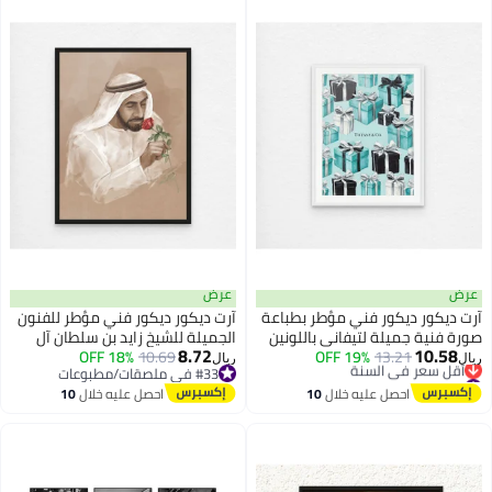
عرض
عرض
آرت دیکور ديكور فني مؤطر بطباعة
آرت دیکور ديكور فني مؤطر للفنون
صورة فنية جميلة لتيفاني باللونين
الجميلة للشيخ زايد بن سلطان آل
8.72
10.58
13.21
19% OFF
الأزرق والأسود، علبة هدايا فاخرة
10.69
18% OFF
نهيان صورة الإمارات العربية
ريال
ريال
#22 في ملصقات/مطبوعات
#33 في ملصقات/مطبوعات
لفن الحائط، ديكور عصري لغرفة نوم
المتحدة جدار الفن طباعة جدار ديكور
أقل سعر في السنة
#33 في ملصقات/مطبوعات
احصل عليه خلال
10
احصل عليه خلال
10
المرأة، مكتب فانيتي بوتيك، المنزل،
للمنزل غرفة المعيشة المكتب
#22 في ملصقات/مطبوعات
اغسطس
اغسطس
غرفة المعيشة، الاستوديو
والهدايا