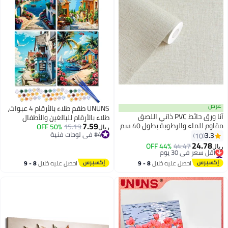
عرض
UNUNS طقم طلاء بالأرقام 4 عبوات،
آنا ورق حائط PVC ذاتي اللصق
طلاء بالأرقام للبالغين والأطفال
7.59
مقاوم للماء والرطوبة بطول 40 سم
15.19
50% OFF
المبتدئين، طقم رسم المناظر
ريال
×10 أمتار ｜ ورق حائط زخرفي سهل
#4 في لوحات فنية
3.3
10
الطبيعية بالأرقام على قماش، طقم
#4 في لوحات فنية
اللصق وخالي من الغراء لتجديد
24.78
طلاء بالأرقام للفنانين DIY للطلاء
44% OFF
44.47
ريال
غرفة النوم وغرفة المعيشة
#13 في ورق جدران
الزيتي والأكريليك لتزيين جدران
أقل سعر في 30 يوم
المنزل (40*50 سم)
احصل عليه خلال
8 - 9
احصل عليه خلال
8 - 9
#13 في ورق جدران
اغسطس
اغسطس