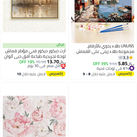
عرض
UNUNS طلاء يدوي بالأرقام،
آرت دیکور ديكور فني مؤطر قماش
مجموعة طلاء زيتي على القماش
لوحة تجريدية طباعة أفق دبي ألوان
بصبغة أكريليك، مجموعة طلاء
3.3
8
13.70
16.98
19% OFF
بنية محايدة جدار الفن طباعة ديكور
للبالغين بالأرقام على القماش
5.85
39% OFF
9.64
ريال
ريال
#9 في لوحات فنية من القماش بإطار
لمكتب غرفة المعيشة غرفة نوم
لديكور الحائط المنزلي، 40 × 50 سم
#14 في لوحات فنية
أقل سعر في 30 يوم
الهدايا
#14 في لوحات فنية
احصل عليه خلال
8 - 9
احصل عليه خلال
10
#9 في لوحات فنية من القماش بإطار
اغسطس
اغسطس