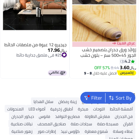
عرض الميجا 📣
جيجيرو 12 عبوة من ملصقات الحائط
17.96
رَوَائِد ورق جدران بتصميم خشب
ريال
الجوز 45×500 سم – بلون خشب
#25 في ملصق جدارية حائط
#25 في ملصق جدارية حائط
أصفر، لاصق ذاتي وقابل للإزالة،
4.2
3
لتغليف الخزائن والمكاتب والدولايب
3.60
57% OFF
8.44
ريال
– لفة فينيل بنقش حبيبات الخشب
احصل عليه خلال
8 - 9
اغسطس
Popular Searches
Filter
Sort By
فوانيس رمضان
أضواء رمضان
زينة رمضان
سلال الهدايا
أقمشة الحائط
اللوحات
مبخرة
أطباق زخرفية
أضواء LED
المنحوتات
فن الجدران
مفارش الطاولة
مصاريع النوافذ
فانوس
ديكور الجدران
القرآن
مسبحة صلاة
سجادات صلاة
صناديق المصحف
نباتات صناعية
غطاء وسادة
شموع معطرة
كؤوس نبيذ
إطارات صور
زهور صناعية
معطرات المنزل