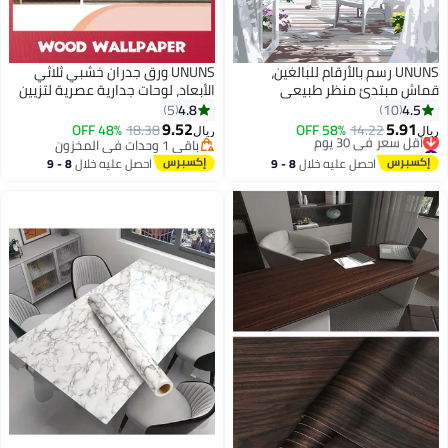
UNUNS رسم بالأرقام للبالغين،
UNUNS ورق جدران خشبي ثلاثي
قماش مبتدئ منظر طبيعي
الأبعاد، لوحات جدارية عصرية لتزيين
شاطئي، مجموعات الرسم بالأرقام
الجدران الداخلية، ورق جدران قابل
4.8
4.5
5
10
مع فرشاة وألوان أكريليك، 40x50
للإزالة ذاتي اللصق بألواح خشبية
9.52
5.91
48% OFF
18.38
58% OFF
14.22
ريال
ريال
سم
عمودية، 44.5 سم × 5 م، بيج
#9 في لوحات فنية
باقي 1 وحدات في المخزون
أقل سعر في 30 يوم
باقي 1 وحدات في المخزون
احصل عليه خلال
8 - 9
احصل عليه خلال
8 - 9
#9 في لوحات فنية
اغسطس
اغسطس