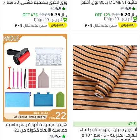
مائية MOMENT بـ 80 لون، أقلام
ورق لاصق بتصميم خشبي، 30 سم ×
تلوين ذات طرفين رفيع وعريض مع
10 م فيلم PVC قابل للإزالة ورق
4.5
4.9
4
9
حقيبة تخزين - هدايا عيد الميلاد،
جدران خشبي زخرفي سهل التطبيق
6.75
6.20
43% OFF
12.05
12% OFF
7.11
ريال
ريال
فكرة هدية للمراهقين، الأحفاد،
للأثاث القديم وخزائن المطبخ
#1 في لوحة مصنوعة يدويًا
تم بيع +20 مؤخرًا
تم بيع +10 مؤخرًا
الأطفال - مستلزمات فنية
تم بيع +20 مؤخرًا
احصل عليه خلال
8 - 9
احصل عليه خلال
8 - 9
#1 في لوحة مصنوعة يدويًا
اغسطس
اغسطس
عرض
هايدو مجموعة أدوات رسم ماسية
آنا ورق جدران ديكور مقاوم للماء
خماسية الأبعاد مُكونة من 22
للغرف المنزلية - 45 سم * 10 م
قطعة حيث يمكنك الرسم بنفسك
4.4
10