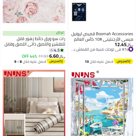
عرض
Boomah Accessories قميص ليونيل
رات سو ورق حائط زهور قابل
ميسي الأرجنتيني #10 كأس العالم
12.45
للتقشير واللصق ذاتي اللصق وقابل
2026 مع ملصق مؤطر بتوقيع
ريال
#14 في لوحات فنية من القماش بإطار
للإزالة بألوان مائية وورق حائط من
4.5
مطبوع 30x40 سم، هدية تذكارية
6
#14 في لوحات فنية من القماش بإطار
الفينيل ورق اتصال على شكل زهرة
6.60
لكرة القدم لعشاق كرة القدم
44% OFF
11.93
ريال
لغرفة النوم المزخرفة وعرض جدار
احصل عليه خلال
10
احصل عليه خلال
8 - 9
المنزل 0.45 متر طول 3 متر
اغسطس
اغسطس