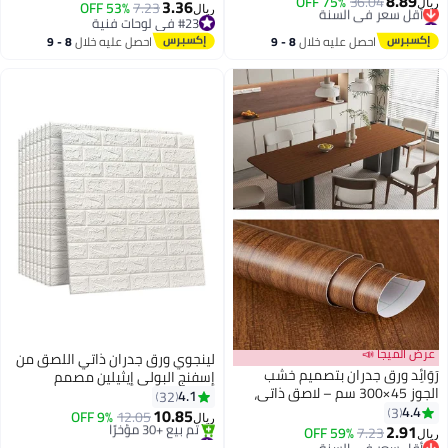
8.89
75% OFF
36.04
متعدد الألوان
3.36
53% OFF
7.23
ريال
ريال
#22 في ورق جدران
#23 في لوحات فنية
أقل سعر في السنة
#23 في لوحات فنية
احصل عليه خلال
8 - 9
احصل عليه خلال
8 - 9
#22 في ورق جدران
اغسطس
اغسطس
عرض الميجا 📣
لينجوي ورق جدران ذاتي اللصق من
رَوَائِد ورق جدران بتصميم خشب
إسفنج البولي إيثيلين مصمم
الجوز 45×300 سم – لاصق ذاتي،
كالطوب ثلاثي الأبعاد من 10 قطع
4.1
32
قابل للإزالة، لتغليف الخزائن
4.4
3
أبيض 77x70x2سم
10.85
9% OFF
12.05
ريال
والمكاتب والدولايب – لفّة من
2.91
7.23
59% OFF
#3 في ورق جدران
ريال
الفينيل بلون بني وخشب طبيعي
أقل سعر في السنة
تم بيع +30 مؤخرًا