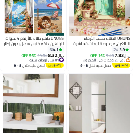
Best Seller
UNUNS الطلاء حسب الأرقام
UNUNS طقم طلاء بالأرقام 4 عبوات
للبالغين، مجموعة لوحات قماشية
للبالغين، طقم فنون سهل بدون إطار
للمبتدئين بالأرقام مع فرش وطلاء
للمبتدئين، 4 لوحات رقمية مختلفة
4.1
3.9
6
24
أكريليك، 40 × 50 سم
مع 12 فرشاة طلاء، مجموعة طلاء
8.32
7.83
56% OFF
19.04
16% OFF
9.40
ريال
ريال
أكريليك كهدية لتزيين المنزل،
باقي 2 وحدات في المخزون
#1 في لوحات فنية
باقي 2 وحدات في المخزون
40x50 سم
#1 في لوحات فنية
احصل عليه خلال
8 - 9
احصل عليه خلال
8 - 9
اغسطس
اغسطس