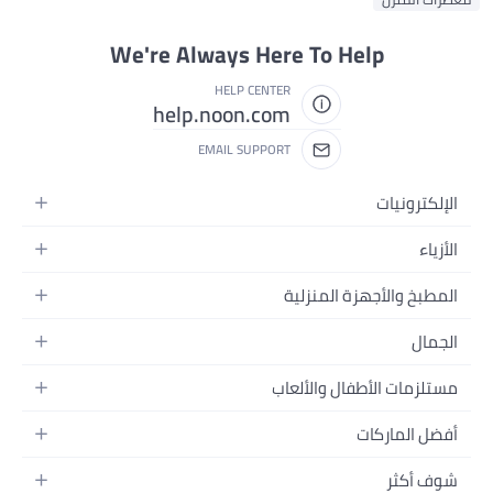
We're Always Here To Help
HELP CENTER
help.noon.com
EMAIL SUPPORT
الإلكترونيات
الجوالات
الأزياء
التابلت
أزياء نسائية
المطبخ والأجهزة المنزلية
اللابتوبات
أزياء رجالية
الحمام
الأجهزة المنزلية
الجمال
أزياء البنات
ديكور البيت
الكاميرات
العطور
أزياء الأولاد
مستلزمات الأطفال والألعاب
المطبخ والسفرة
التلفزيونات
المكياج
الساعات
الحفاضات
أدوات وتحسين المنزل
السماعات
أفضل الماركات
العناية بالشعر
المجوهرات
وسائل تنقل الأطفال
المفارش
ألعاب القيمنق
سامسونج
العناية بالبشرة
شوف أكثر
حقائب نسائية
الرضاعة والتغذية
الأثاث