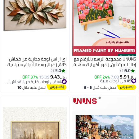
Best Seller
UNUNS مجموعة الرسم بالأرقام مع
اي ار اس لوحة جدارية من قماش
إطار للمبتدئين، زهور أكريليك سهلة
ARS، زهرة، رسمة أوراق سيراميك
الرسم بالأرقام مع إطار، مجموعات
ثلاثية الأبعاد، عمل فني حديث،
5.0
5.0
1
1
الرسم بالألوان المائية بالأرقام على
مطبوعة على قماش أخضر فاتح،
9.43
5.91
#5 في لوحات فنية
7.83
24% OFF
15.09
37% OFF
ريال
ريال
قماش مؤطر (مع حامل)
لوحة خشبية مشدودة ومؤطرة،
باقي 2 وحدات في المخزون
#4 في لوحات فنية من القماش بإطار
تم بيع +20 مؤخرًا
مثالية لتزيين غرفة المعيشة
#4 في لوحات فنية من القماش بإطار
احصل عليه خلال
8 - 9
احصل عليه خلال
10
#5 في لوحات فنية
والمنزل.
اغسطس
اغسطس