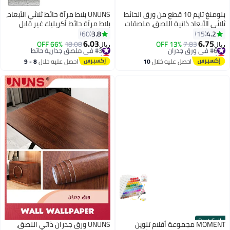
بلومنغ تايم 10 قطع من ورق الحائط
UNUNS بلاط مرآة حائط ثلاثي الأبعاد،
ثلاثي الأبعاد ذاتية اللصق، ملصقات
بلاط مرآة حائط أكريليك غير قابل
حائط بنمط الطوب الأبيض المقاوم
للكسر بطول كامل، 30 سم × 4 قطع
3.8
4.2
60
15
للماء لغرفة المعيشة وغرفة النوم،
مرآة بلاستيكية مرنة، بلاط مرآة
6.03
6.75
#6 في ورق جدران
7.83
13% OFF
#3 في ملصق جدارية حائط
18.08
66% OFF
ريال
ريال
مقاس 77 × 70 سم
كامل الجسم لغرفة النوم، صالة
أقل سعر في 7 يوم
أقل سعر في 30 يوم
تم بيع +30 مؤخرًا
تم بيع +50 مؤخرًا
الألعاب الرياضية المنزلية، ديكور
احصل عليه خلال
10
احصل عليه خلال
8 - 9
#6 في ورق جدران
#3 في ملصق جدارية حائط
جدار المنزل
اغسطس
اغسطس
Best Seller
MOMENT مجموعة أقلام تلوين
UNUNS ورق جدران ذاتي اللصق،