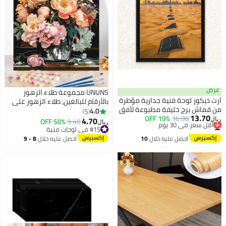
عرض
UNUNS مجموعة طلاء الزهور
آرت دیکور لوحة فنية جدارية مؤطرة
بالأرقام للبالغين، طلاء الزهور على
من قماش برج خليفة مطبوعة لأفق
الكرسي بالأرقام للمبتدئين،
4.0
5
13.70
16.98
19% OFF
دبي لتزيين الحائط في المكتب
مجموعة طلاء النباتات الأكريليكية
4.70
50% OFF
9.40
ريال
ريال
#38 في ملصقات/مطبوعات
وغرفة المعيشة كهدية
بالأرقام للبالغين على القماش
#15 في لوحات فنية
أقل سعر في 30 يوم
#15 في لوحات فنية
لديكور الحائط المنزلي، 16 × 20
احصل عليه خلال
10
احصل عليه خلال
8 - 9
#38 في ملصقات/مطبوعات
بوصة
اغسطس
اغسطس