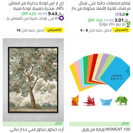
لياكم ملصقات حائط على شكل
اي ار اس لوحة جدارية من قماش
فراشات ثلاثية الأبعاد مكونة من 24
ARS، شجرة ذهبية، لوحة فنية
9.43
قطعة، مجموعة ملصقات حائط
16.35
42% OFF
حديثة لشجرة مزهرة صفراء ذات
5.0
8
ريال
#3 في لوحات فنية من القماش بإطار
مزخرفة على شكل فراشات ثلاثية
ملمس مميز، مطبوعة على قماش
3.01
74% OFF
11.93
ريال
#3 في لوحات فنية من القماش بإطار
الأبعاد متعددة الألوان لتزيين
مع إطار خشبي مشدود، لتزيين غرفة
#8 في ملصق جدارية حائط
تم بيع +20 مؤخرًا
الحفلات مع مغناطيس، لتزيين أعياد
المعيشة والمنزل.
احصل عليه خلال
8 - 9
احصل عليه خلال
10
#8 في ملصق جدارية حائط
الميلاد على شكل فراشات وديكورات
اغسطس
اغسطس
حفلات على شكل فراشات وديكورات
كعك، ملصقات قابلة للإزالة
عرض
عرض
MOMENT 100 ورقة من ورق
آرت دیکور ديكور فني جدار نباتي