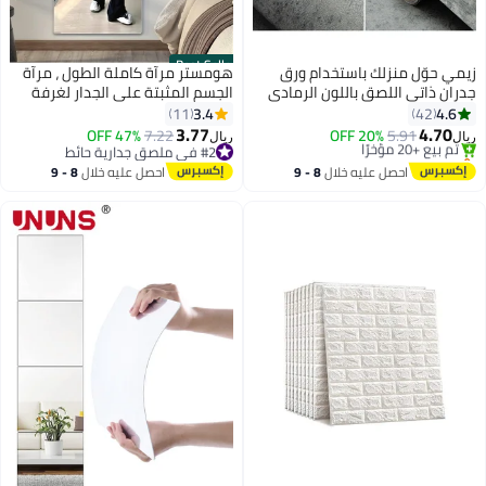
Best Seller
زيمي حوّل منزلك باستخدام ورق
هومستر مرآة كاملة الطول ، مرآة
جدران ذاتي اللصق باللون الرمادي
الجسم المثبتة على الجدار لغرفة
الداكن من ريترو سيمنت - مثالي
النوم ، ماكياج 4 أجهزة كمبيوتر
3.4
4.6
11
42
للخزائن وأسطح العمل والمزيد!
شخصية 30 سم × 30 سم فوق باب
3.77
4.70
47% OFF
7.22
20% OFF
5.91
ريال
ريال
(40*500 سم)
الباب ، غرفة المعيشة ، الحمام ،
باقي 1 وحدات في المخزون
#2 في ملصق جدارية حائط
تم بيع +20 مؤخرًا
#2 في ملصق جدارية حائط
ديكور المنزل
احصل عليه خلال
8 - 9
احصل عليه خلال
8 - 9
باقي 1 وحدات في المخزون
اغسطس
اغسطس