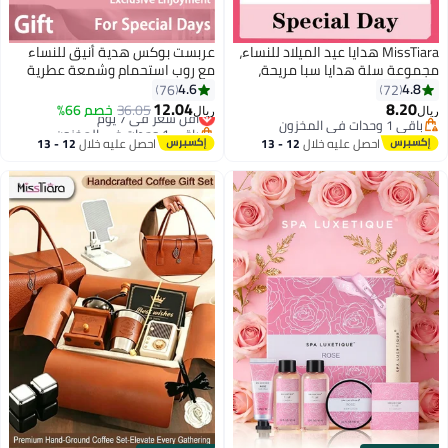
MissTiara هدايا عيد الميلاد للنساء،
عربست بوكس هدية أنيق للنساء
مجموعة سلة هدايا سبا مريحة،
مع روب استحمام وشمعة عطرية
أفكار هدايا فريدة للنساء، هدايا للأم،
4.6
4.8
76
72
الأخت، أفضل صديقة، الزوجة، زميلة
12.04
8.20
أقل سعر في 7 يوم
36.05
خصم 66%
ريال
ريال
العمل، المعلمة، الممرضة
باقي 1 وحدات في المخزون
باقي 1 وحدات في المخزون
أقل سعر في 7 يوم
باقي 1 وحدات في المخزون
احصل عليه خلال
12 - 13
احصل عليه خلال
12 - 13
اغسطس
اغسطس