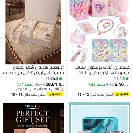
كينجمازي ألعاب يونيكورن للبنات،
أولودينيز هدية ل شهر رمضان
مجموعة هدايا يونيكورن للبنات،
مميزة بلون أبيض تتكون من مصحف
هدايا للبنات مع حقيبة يونيكورن
مخمل باللغة العربية، وكذلك
4.2
4.4
16
11
ودفتر ملاحظات يونيكورن ودبابيس
مسبحة الكترونية ومسبحة خرزية ،
28.81
6.46
9.52
خصم 32%
36.48
خصم 21%
ريال
ريال
شعر، هدايا عيد ميلاد رأس السنة
وسجادة صلاة ، وفاصل قرائي مذهب
باقي 1 وحدات في المخزون
الجديدة وعيد الأطفال للبنات (ملونة)
باقي 1 وحدات في المخزون
على شكل ريشة ، الصناعة تركية
احصل عليه خلال
12 - 13
احصل عليه خلال
12 - 13
والعمل يدوي
اغسطس
اغسطس