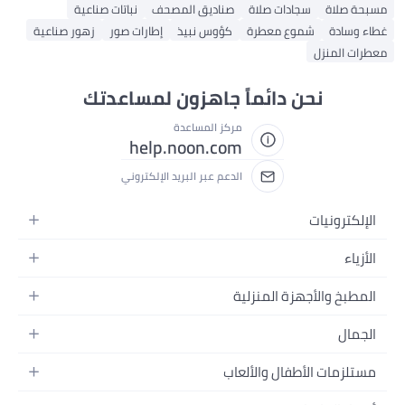
مسبحة صلاة
سجادات صلاة
صناديق المصحف
نباتات صناعية
غطاء وسادة
شموع معطرة
كؤوس نبيذ
إطارات صور
زهور صناعية
معطرات المنزل
نحن دائماً جاهزون لمساعدتك
مركز المساعدة
help.noon.com
الدعم عبر البريد الإلكتروني
الإلكترونيات
الجوالات
الأزياء
التابلت
أزياء نسائية
المطبخ والأجهزة المنزلية
اللابتوبات
أزياء رجالية
الحمام
الأجهزة المنزلية
الجمال
أزياء البنات
ديكور البيت
الكاميرات
العطور
أزياء الأولاد
مستلزمات الأطفال والألعاب
المطبخ والسفرة
التلفزيونات
المكياج
الساعات
الحفاضات