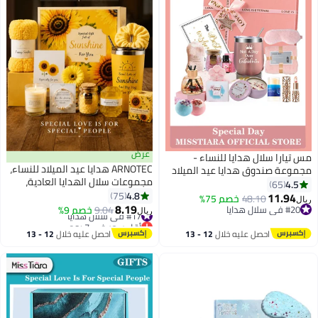
عرض
مس تيارا سلال هدايا للنساء -
ARNOTEC هدايا عيد الميلاد للنساء،
مجموعة صندوق هدايا عيد الميلاد
مجموعات سلال الهدايا العادية،
تحتوي على 17 قطعة هدايا
4.5
65
أفكار هدايا فريدة للنساء، هدايا للأم
4.8
ملهمة، وحزم علاج سبا مريحة
75
11.94
48.10
خصم 75%
ريال
والأخوات وأفضل الأصدقاء والزوجات،
8.19
للنساء، والصداقة، وهدايا الصديقات
#17 في سلال هدايا
#20 في سلال هدايا
9.04
خصم 9%
ريال
هدايا للنساء للزملاء والمعلمين
أقل سعر في 7 يوم
#20 في سلال هدايا
#17 في سلال هدايا
والممرضات
احصل عليه خلال
12 - 13
احصل عليه خلال
12 - 13
اغسطس
اغسطس