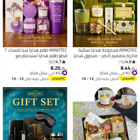
ARNOTEC مجموعة هدايا نسائية
ARNOTEC طقم هدايا سبا للنساء، 7
فاخرة بتصميم أخضر - صندوق هدايا
قطع طقم هدايا استحمام مع
للاسترخاء بالعلاج العطري، يتضمن
صندوق هدايا، هدايا سبا للاعتناء
4.7
4.6
83
16
شموع العلاج العطري، عسل، صابون،
بالنفس برائحة اللافندر، طقم هدايا
8.20
8.44
ريال
ريال
كريم يد، كوب ماء زجاجي، منشفة -
سبا للاسترخاء، طقم هدايا سبا فاخر
#27 في سلال هدايا
#32 في سلال هدايا
#27 في سلال هدايا
أفضل هدية لأعياد الميلاد، الذكرى
#32 في سلال هدايا
لعيد الميلاد للأم، الزوجة، الأخت،
احصل عليه خلال
12 - 13
احصل عليه خلال
12 - 13
السنوية والعطلات
أفضل صديقة، هدايا للنساء
اغسطس
اغسطس