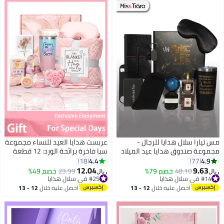
مس تيارا سلال هدايا للرجال -
عربست هدايا العيد للنساء مجموعة
مجموعة صندوق هدايا عيد الميلاد
سبا فاخرة برائحة الورد: 12 قطعة
تحتوي على 12 عنصرًا، هدايا
هدايا ترفيهية تتضمن كوب سفر 20
4.4
4.9
18
77
ملهمة، باقات علاج سبا للاسترخاء
أونصة (ستانلس ستيل 304) + كرات
12.04
9.63
48.10
خصم 79%
23.99
خصم 49%
ريال
ريال
للرجال، هدايا الصداقة للأصدقاء
استحمام + صابون ماسي + شموع
#14 في سلال هدايا
#25 في سلال هدايا
#14 في سلال هدايا
#25 في سلال هدايا
صويا + بطانية حرير + قناع نوم، هدايا
احصل عليه خلال
12 - 13
احصل عليه خلال
12 - 13
فاخرة ليوم الأم وعيد الحب هدايا
اغسطس
اغسطس
للنساء