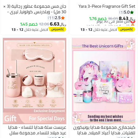
Yara 3-Piece Fragrance Gift Set
جان مس مجموعة عطور رجالية (3 ×
30 مل) - ويلدرنس، كولونيا، تيري -
5.0
1
عطور فاخرة تدوم طويلاً للرجال
8.43
2.5
11
أقل سعر في 30 يوم
36.05
خصم 76%
ريال
باقي 1 وحدات في المخزون
6.63
12.06
خصم 45%
ريال
أقل سعر في 30 يوم
احصل عليه خلال
12 - 13
احصل عليه خلال
12 - 13
اغسطس
اغسطس
كينجمازي مجموعة هدايا يونيكورن
عربست سلة هدايا للنساء - هدايا
للفتيات، هدايا أعياد الميلاد، هدايا
عيد ميلاد للنساء، مجموعة سلال