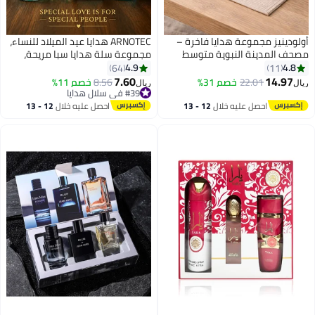
أولودينيز مجموعة هدايا فاخرة –
ARNOTEC هدايا عيد الميلاد للنساء،
مصحف المدينة النبوية متوسط
مجموعة سلة هدايا سبا مريحة،
الحجم بغطاء مخملي مع مسبحة
أفكار هدايا فريدة للنساء، هدايا للأم،
4.9
4.8
64
11
أنيقة وفاصل قراءة على شكل ريشة
الأخت، أفضل صديقة، الزوجة، زميلة
7.60
14.97
22.01
خصم 31%
8.56
خصم 11%
ريال
ريال
العمل، المعلم، الممرضة
#39 في سلال هدايا
#39 في سلال هدايا
احصل عليه خلال
12 - 13
احصل عليه خلال
12 - 13
اغسطس
اغسطس