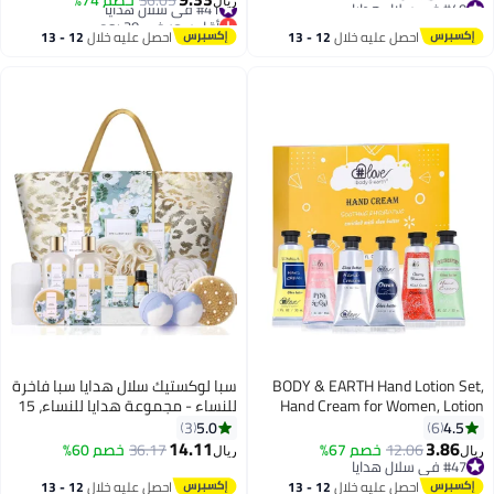
ريال
علاج سبا مريحة للنساء، صداقة
أقل سعر في 7 يوم
أقل سعر في 30 يوم
سعة 40 أونصة للأم، الزوجة، أفضل
بتخلّص بسرعة
#41 في سلال هدايا
مفضلة، هدايا لصديقات
صديقة، الأخت، الحبيبة
احصل عليه خلال
12 - 13
احصل عليه خلال
12 - 13
#40 في سلال هدايا
اغسطس
اغسطس
BODY & EARTH Hand Lotion Set,
سبا لوكستيك سلال هدايا سبا فاخرة
Hand Cream for Women, Lotion
للنساء - مجموعة هدايا للنساء، 15
Gift Set, Pack of 6 Hand Cream Gift
قطعة من مجموعة سبا فاخرة
5.0
4.5
3
6
Sets, Holiday Gift for Mother's Day
للاسترخاء مع قنابل استحمام، هدايا
14.11
3.86
12.06
خصم 67%
36.17
خصم 60%
ريال
ريال
عيد ميلاد للجسم ومجموعة
#47 في سلال هدايا
#47 في سلال هدايا
استحمام
احصل عليه خلال
12 - 13
احصل عليه خلال
12 - 13