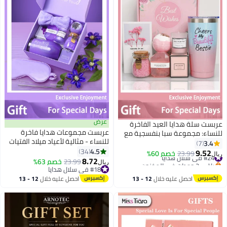
عرض
عربست سلة هدايا العيد الفاخرة
عربست مجموعات هدايا فاخرة
للنساء: مجموعة سبا بنفسجية مع
للنساء - مثالية لأعياد ميلاد الفتيات
كوب سفر 20 أونصة + أملاح لافندر
3.4
7
والأمهات والمناسبات الخاصة
4.5
للاستحمام + صابون الماس + كرات
34
9.52
#24 في سلال هدايا
23.99
خصم 60%
ريال
8.72
استحمام + شموع صويا في صندوق
باقي 2 وحدات في المخزون
23.99
خصم 63%
ريال
#24 في سلال هدايا
هدية - هدايا مثالية ليوم الأم وعيد
#18 في سلال هدايا
#18 في سلال هدايا
الحب
احصل عليه خلال
12 - 13
احصل عليه خلال
12 - 13
اغسطس
اغسطس