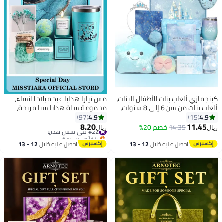
كينجمازي ألعاب بنات للأطفال البنات،
مس تيارا هدايا عيد ميلاد للنساء،
ألعاب بنات من سن 6 إلى 8 سنوات،
مجموعة سلة هدايا سبا مريحة،
هدايا عيد ميلاد للأطفال للبنات من
أفكار هدايا فريدة للنساء، هدايا للأم
4.9
4.9
97
15
سن 5 إلى 8 سنوات، أفكار هدايا عيد
والأخت وأفضل صديق للزوجة، هدايا
8.20
11.45
#22 في سلال هدايا
14.35
خصم 20%
ريال
ريال
ميلاد للبنات، ألعاب للبنات، للابنة، ابنة
للنساء للزملاء والمعلمين
بتخلّص بسرعة
#22 في سلال هدايا
الأخ
والممرضات
احصل عليه خلال
12 - 13
احصل عليه خلال
12 - 13
اغسطس
اغسطس