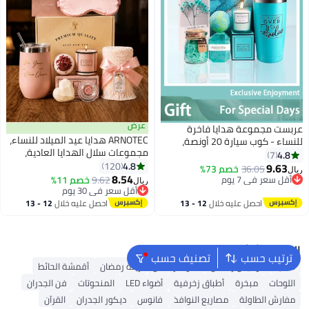
عرض
عربست مجموعة هدايا فاخرة
ARNOTEC هدايا عيد الميلاد للنساء،
للنساء - كوب سيارة 20 أونصة،
مجموعات سلال الهدايا العادية،
شموع معطرة، كرات استحمام
4.8
7
أفكار هدايا فريدة للنساء، هدايا للأم
4.8
وصابون يدوي - هدايا عيد ميلاد
120
9.63
36.05
خصم 73%
ريال
والأخوات وأفضل الأصدقاء والزوجات،
8.54
ورمضان ويوم الأم في صندوق سبا
أقل سعر في 7 يوم
9.62
خصم 11%
ريال
هدايا للنساء للزملاء والمعلمين
أقل سعر في 7 يوم
مثالي للزوجة والحبيبة والنساء
أقل سعر في 30 يوم
والممرضات
أقل سعر في 30 يوم
احصل عليه خلال
12 - 13
احصل عليه خلال
12 - 13
اغسطس
اغسطس
البحث الشائع
ترتيب حسب
تصنيف حسب
هدايا
فوانيس رمضان
أضواء رمضان
زينة رمضان
أقمشة الحائط
اللوحات
مبخرة
أطباق زخرفية
أضواء LED
المنحوتات
فن الجدران
مفارش الطاولة
مصاريع النوافذ
فانوس
ديكور الجدران
القرآن