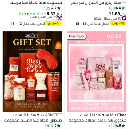
— سلة ريترو من الخيزران مع دفتر
مجموعة سلة هدايا سبا مريحة،
أزرق، قلم عتيق، صابون مصنوع يدويًا
أفكار هدايا فريدة للنساء، هدايا للأم
4.7
4.4
109
63
من تايلاند، شمع عطرية، منشفة
والأخت وأفضل صديق للزوجة، هدايا
8.32
11.69
#6 في سلال هدايا
10.25
خصم 18%
ريال
ريال
وقناع عين من الساتان — هدية
للنساء للزملاء والمعلمين
أقل سعر في 30 يوم
#7 في سلال هدايا
#6 في سلال هدايا
#7 في سلال هدايا
أنيقة لحفلات الزفاف، أعياد الميلاد،
والممرضات
احصل عليه خلال
12 - 13
احصل عليه خلال
12 - 13
والمناسبات التجارية
اغسطس
اغسطس
MissTiara سلة هدايا للنساء -
ARNOTEC سلة هدايا للنساء -
صندوق هدايا عيد الميلاد، مجموعة
صندوق هدايا عيد الميلاد، مجموعة
هدايا الشفاء السريع تحتوي على 11
هدايا الشفاء السريع تحتوي على 13
4.7
4.8
86
27