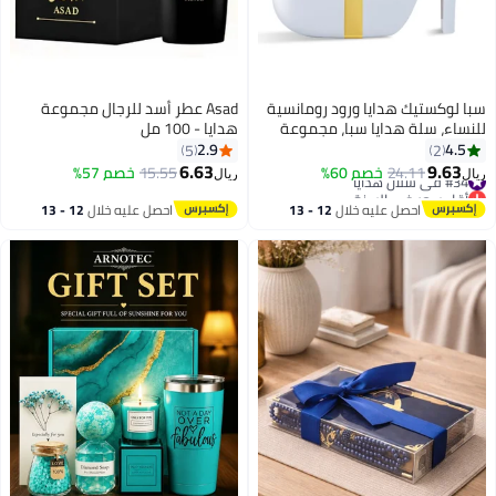
سبا لوكستيك هدايا ورود رومانسية
Asad عطر أسد للرجال مجموعة
للنساء، سلة هدايا سبا، مجموعة
هدايا - 100 مل
استحمام مع قنابل استحمام ولوشن
2.9
4.5
5
2
للجسم، هدايا عيد الحب للذكرى
6.63
9.63
#34 في سلال هدايا
24.11
خصم 60%
15.55
خصم 57%
ريال
ريال
السنوية لها، لزوجتها، لصديقتها
أقل سعر في السنة
#34 في سلال هدايا
احصل عليه خلال
12 - 13
احصل عليه خلال
12 - 13
اغسطس
اغسطس