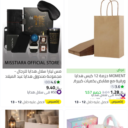
عرض
مس تيارا سلال هدايا للرجال -
MOMENT حزمة 12 كيس هدايا
مجموعة صندوق هدايا عيد الميلاد
ورقية مع مقابض بكميات كبيرة،
تحتوي على 12 عنصرًا، هدايا
4.6
88
أكياس ورقية كرافت 22 * 16 * 8
3.6
5
ملهمة، باقات علاج سبا للاسترخاء
9.40
ريال
سم، أكياس تسوق قابلة لإعادة
1.28
للرجال، هدايا الصداقة للأصدقاء
#46 في سلال هدايا
3.01
خصم 57%
#50 في سلال هدايا
ريال
التدوير للبيع بالتجزئة، البقالة، هدايا
أقل سعر في 30 يوم
#50 في سلال هدايا
#46 في سلال هدايا
الحفلات، الزفاف، بني
احصل عليه خلال
12 - 13
احصل عليه خلال
12 - 13
اغسطس
اغسطس