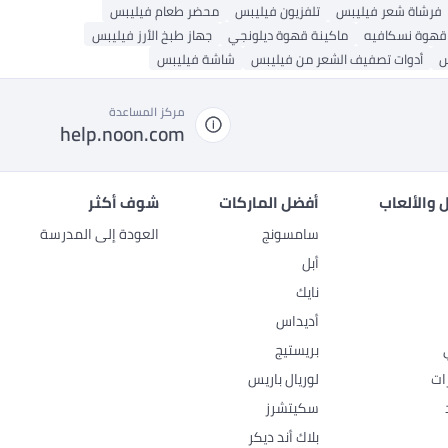
فرشاة شعر فيليبس
تلفزيون فيليبس
محضر طعام فيليبس
قهوة نسكافيه
ماكينة قهوة ديلونجي
جهاز طبخ الأرز فيليبس
س
أدوات تصفيف الشعر من فيليبس
شاشة فيليبس
مركز المساعدة
help.noon.com
 والألعاب
أفضل الماركات
شوف أكثر
سامسونج
العودة إلى المدرسة
أبل
نايك
أديداس
بريستيج
ات
لوريال باريس
سكيتشرز
بلاك أند ديكر