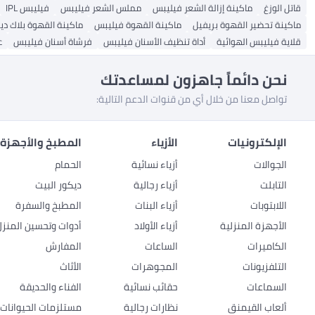
قاتل الوزغ
ماكينة إزالة الشعر فيليبس
مملس الشعر فيليبس
فيليبس IPL
ماكينة تحضير القهوة بريفيل
ماكينة القهوة فيليبس
ماكينة القهوة بلاك دي
قلاية فيليبس الهوائية
أداة تنظيف الأسنان فيليبس
فرشاة أسنان فيليبس
ع
نحن دائماً جاهزون لمساعدتك
تواصل معنا من خلال أي من قنوات الدعم التالية:
الإلكترونيات
الأزياء
المطبخ والأجهزة 
الجوالات
أزياء نسائية
الحمام
التابلت
أزياء رجالية
ديكور البيت
اللابتوبات
أزياء البنات
المطبخ والسفرة
الأجهزة المنزلية
أزياء الأولاد
أدوات وتحسين المنزل
الكاميرات
الساعات
المفارش
التلفزيونات
المجوهرات
الأثاث
السماعات
حقائب نسائية
الفناء والحديقة
ألعاب القيمنق
نظارات رجالية
مستلزمات الحيوانات ا