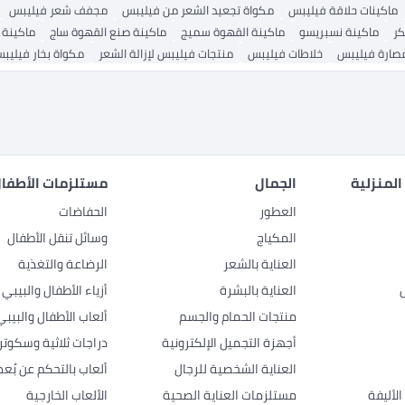
ماكينات حلاقة فيليبس
مكواة تجعيد الشعر من فيليبس
مجفف شعر فيليبس
كر
ماكينة نسبريسو
ماكينة القهوة سميج
ماكينة صنع القهوة ساج
ماكينة 
صارة فيليبس
خلاطات فيليبس
منتجات فيليبس لإزالة الشعر
مكواة بخار فيليب
المنزلية
الجمال
مستلزمات الأطفال
العطور
الحفاضات
المكياج
وسائل تنقل الأطفال
العناية بالشعر
الرضاعة والتغذية
العناية بالبشرة
أزياء الأطفال والبيبي
منتجات الحمام والجسم
ألعاب الأطفال والبيبي
أجهزة التجميل الإلكترونية
دراجات ثلاثية وسكوتر
العناية الشخصية للرجال
ألعاب بالتحكم عن بُعد
لأليفة
مستلزمات العناية الصحية
الألعاب الخارجية