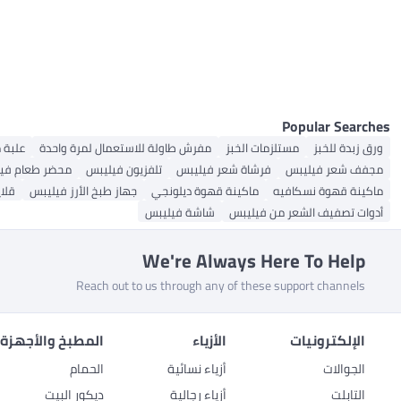
All عجانات
All تخزين الطعام في المطبخ
أواني الحليب
مراوح الطاولة
الأضواء الصاعدة
الأفران والمحامص
اكسسوارات الغسيل
وسائد طبية مخصصة
إضاءة مدمجة للحمام
مصابيح الشرفة والباحة
آلات صنع رغوة الحليب اليدوية
ماكينات صنع القهوة بالتنقيط
أدوات وإكسسوارات الري والسقي
All الأفران والمحامص
خلاطات اليد
أضواء قلادة
أضواء الحمام
برطمانات التوابل
أجهزة تحضير الطعام
أطقم تخزين
ملحقات الخلاط
أشرطة إضاءة LED
مفرمات كهربائية
ماكينات التحميص
العصارات
مطحنة وخلاط
برطمانات الكوكيز
خلاطات عمودية
الشوايات المنحنية
أجهزة طهي كهربائية
All أجهزة طهي كهربائية
الشوايات الكهربائية
أجهزة طهي الأرز
موزعات مضخات المياه
Popular Searches
ممسحة بالبخار
ورق زبدة للخبز
مستلزمات الخبز
مفرش طاولة للاستعمال لمرة واحدة
علبة 
مطحنة قهوة كهربائية
مجفف شعر فيليبس
فرشاة شعر فيليبس
تلفزيون فيليبس
محضر طعام في
ماكينات الخياطة
All ماكينات الخياطة
ماكينة قهوة نسكافيه
ماكينة قهوة ديلونجي
جهاز طبخ الأرز فيليبس
قلا
إكسسوارات الخياطة
أدوات تصفيف الشعر من فيليبس
شاشة فيليبس
We're Always Here To Help
Reach out to us through any of these support channels
الإلكترونيات
الأزياء
المطبخ والأجهزة 
الجوالات
أزياء نسائية
الحمام
التابلت
أزياء رجالية
ديكور البيت