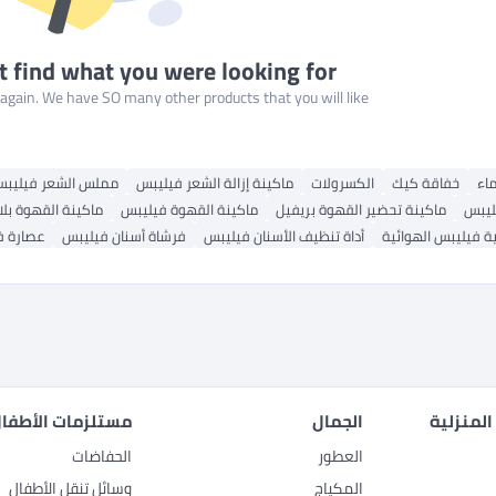
t find what you were looking for
gain. We have SO many other products that you will like!
ماء
خفاقة كيك
الكسرولات
ماكينة إزالة الشعر فيليبس
مملس الشعر فيليب
ليبس
ماكينة تحضير القهوة بريفيل
ماكينة القهوة فيليبس
ماكينة القهوة بلا
ية فيليبس الهوائية
أداة تنظيف الأسنان فيليبس
فرشاة أسنان فيليبس
عصارة ف
المنزلية
الجمال
مستلزمات الأطفال
العطور
الحفاضات
المكياج
وسائل تنقل الأطفال