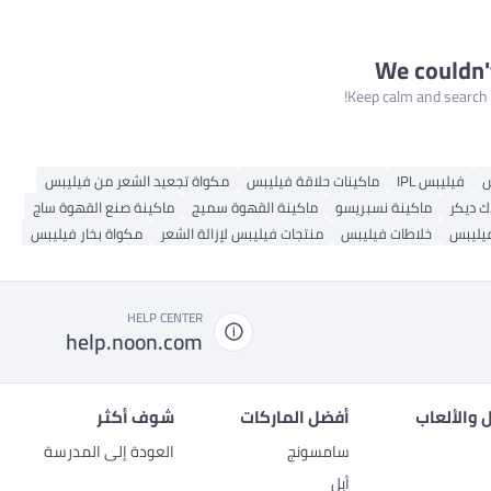
We couldn'
Keep calm and search a
س
فيليبس IPL
ماكينات حلاقة فيليبس
مكواة تجعيد الشعر من فيليبس
ك ديكر
ماكينة نسبريسو
ماكينة القهوة سميج
ماكينة صنع القهوة ساج
يليبس
خلاطات فيليبس
منتجات فيليبس لإزالة الشعر
مكواة بخار فيليبس
HELP CENTER
help.noon.com
 والألعاب
أفضل الماركات
شوف أكثر
سامسونج
العودة إلى المدرسة
أبل