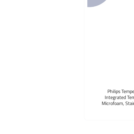
Philips Tempe
Integrated Te
Microfoam, Stai
Perfect for L