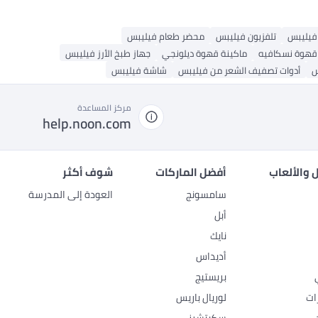
فيليبس
تلفزيون فيليبس
محضر طعام فيليبس
قهوة نسكافيه
ماكينة قهوة ديلونجي
جهاز طبخ الأرز فيليبس
س
أدوات تصفيف الشعر من فيليبس
شاشة فيليبس
مركز المساعدة
help.noon.com
 والألعاب
أفضل الماركات
شوف أكثر
سامسونج
العودة إلى المدرسة
أبل
نايك
أديداس
بريستيج
ات
لوريال باريس