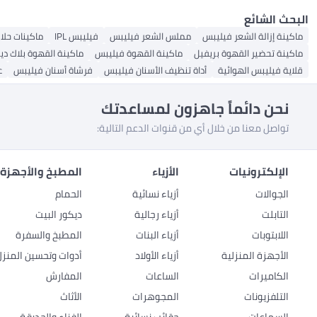
البحث الشائع
ماكينة إزالة الشعر فيليبس
مملس الشعر فيليبس
فيليبس IPL
ماكينات حلا
ماكينة تحضير القهوة بريفيل
ماكينة القهوة فيليبس
ماكينة القهوة بلاك دي
قلاية فيليبس الهوائية
أداة تنظيف الأسنان فيليبس
فرشاة أسنان فيليبس
ع
نحن دائماً جاهزون لمساعدتك
تواصل معنا من خلال أي من قنوات الدعم التالية:
الإلكترونيات
الأزياء
المطبخ والأجهزة 
الجوالات
أزياء نسائية
الحمام
التابلت
أزياء رجالية
ديكور البيت
اللابتوبات
أزياء البنات
المطبخ والسفرة
الأجهزة المنزلية
أزياء الأولاد
أدوات وتحسين المنزل
الكاميرات
الساعات
المفارش
التلفزيونات
المجوهرات
الأثاث