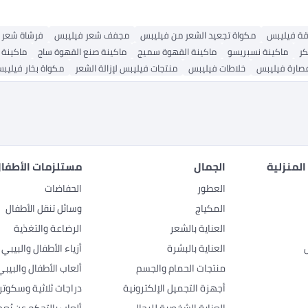
قة فيليبس
مكواة تجعيد الشعر من فيليبس
مجفف شعر فيليبس
فرشاة شعر 
كر
ماكينة نسبريسو
ماكينة القهوة سميج
ماكينة صنع القهوة ساج
ماكينة 
صارة فيليبس
خلاطات فيليبس
منتجات فيليبس لإزالة الشعر
مكواة بخار فيليب
المنزلية
الجمال
مستلزمات الأطفال
العطور
الحفاضات
المكياج
وسائل تنقل الأطفال
العناية بالشعر
الرضاعة والتغذية
العناية بالبشرة
أزياء الأطفال والبيبي
منتجات الحمام والجسم
ألعاب الأطفال والبيبي
أجهزة التجميل الإلكترونية
دراجات ثلاثية وسكوتر