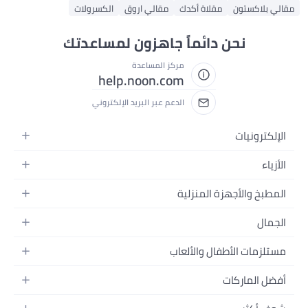
مقالي بلاكستون
مقلاة أكدك
مقالي اروق
الكسرولات
نحن دائماً جاهزون لمساعدتك
مركز المساعدة
help.noon.com
الدعم عبر البريد الإلكتروني
الإلكترونيات
الجوالات
الأزياء
التابلت
أزياء نسائية
المطبخ والأجهزة المنزلية
اللابتوبات
أزياء رجالية
الحمام
الأجهزة المنزلية
الجمال
أزياء البنات
ديكور البيت
الكاميرات
العطور
أزياء الأولاد
مستلزمات الأطفال والألعاب
المطبخ والسفرة
التلفزيونات
المكياج
الساعات
الحفاضات
أدوات وتحسين المنزل
السماعات
أفضل الماركات
العناية بالشعر
المجوهرات
وسائل تنقل الأطفال
المفارش
ألعاب القيمنق
سامسونج
العناية بالبشرة