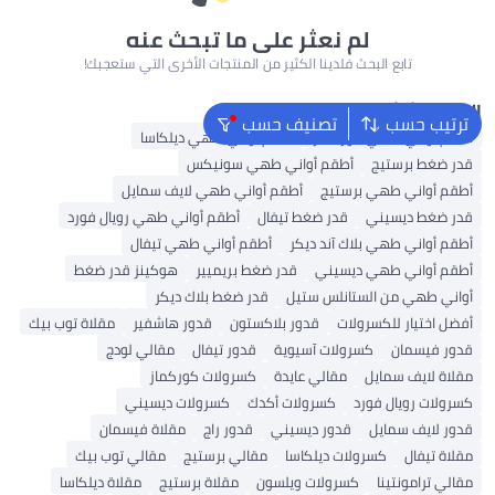
لم نعثر على ما تبحث عنه
تابع البحث فلدينا الكثير من المنتجات الأخرى التي ستعجبك!
البحث الشائع
ترتيب حسب
تصنيف حسب
أطقم أواني طهي كوركماز
أطقم أواني طهي ديلكاسا
قدر ضغط برستيج
أطقم أواني طهي سونيكس
أطقم أواني طهي برستيج
أطقم أواني طهي لايف سمايل
قدر ضغط ديسيني
قدر ضغط تيفال
أطقم أواني طهي رويال فورد
أطقم أواني طهي بلاك آند ديكر
أطقم أواني طهي تيفال
أطقم أواني طهي ديسيني
قدر ضغط بريميير
هوكينز قدر ضغط
أواني طهي من الستانلس ستيل
قدر ضغط بلاك ديكر
أفضل اختيار للكسرولات
قدور بلاكستون
قدور هاشفير
مقلاة توب بيك
قدور فيسمان
كسرولات آسيوية
قدور تيفال
مقالي لودج
مقلاة لايف سمايل
مقالي عايدة
كسرولات كوركماز
كسرولات رويال فورد
كسرولات أكدك
كسرولات ديسيني
قدور لايف سمايل
قدور ديسيني
قدور راج
مقلاة فيسمان
مقلاة تيفال
كسرولات ديلكاسا
مقالي برستيج
مقالي توب بيك
مقالي ترامونتينا
كسرولات ويلسون
مقلاة برستيج
مقلاة ديلكاسا