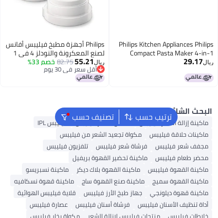
Philips Kitchen Applian
Philips أجهزة مطبخ فيليبس أفانس
Compact Pasta Ma
لصنع المعكرونة والنودلز 4 في 1
55.21
Accessory Shape Kit, P
82.75
خصم 33%
ملحق، تصميم فريد، مجموعة
ريال
أقل سعر في 30 يوم
Tagliatelle, Angel Hair a
أشكال - قواقع وباتشيري، ريجاتوني،
أقل سعر في 30 يوم
Easy Clean, Homem
ومكرونة (HR2494/00)
Gray (
شائع
ترتيب حسب
تصنيف حسب
الة الشعر فيليبس
مملس الشعر فيليبس
فيليبس IPL
لاقة فيليبس
مكواة تجعيد الشعر من فيليبس
 فيليبس
فرشاة شعر فيليبس
تلفزيون فيليبس
م فيليبس
ماكينة تحضير القهوة بريفيل
قهوة فيليبس
ماكينة القهوة بلاك ديكر
ماكينة نسبريسو
لقهوة سميج
ماكينة صنع القهوة ساج
ماكينة قهوة نسكافيه
وة ديلونجي
جهاز طبخ الأرز فيليبس
قلاية فيليبس الهوائية
ف الأسنان فيليبس
فرشاة أسنان فيليبس
عصارة فيليبس
يليبس
منتجات فيليبس لإزالة الشعر
مكواة بخار فيليبس