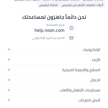
يف الشعر من فيليبس
شاشة فيليبس
نحن دائماً جاهزون لمساعدتك
مركز المساعدة
help.noon.com
الدعم عبر البريد الإلكتروني
ونيات
ت
ائية
 والأجهزة المنزلية
ات
الية
 المنزلية
بنات
لبيت
ات
ولاد
ات الأطفال والألعاب
 والسفرة
ونات
ت
ات
تحسين المنزل
ات
لماركات
 بالشعر
رات
نقل الأطفال
ش
لقيمنق