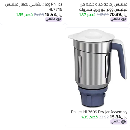
فيليبس زجاجة مياه ذكية من
Philips وعاء تشاتني لجهاز فيليبس
فيليبس ووتر جو زيرو، معزولة
HL7715
15.43
70.39
112.02
خصم 37%
بالأشعة فوق البنفسجية، ذاتية
24.08
خصم 35%
ريال
ريال
التنظيف، مصنوعة من الفولاذ
المقاوم للصدأ، مزودة بمقبض،
مزدوجة الجدار، تنظيف تلقائي،
تحافظ على المشروبات ساخنة أو
باردة، خالية من مادة بيسفينول أ،
لون أصفر، سعة 20 أونصة
Philips HL7699 Dry Jar Assembly
15.34
23.92
خصم 35%
ريال