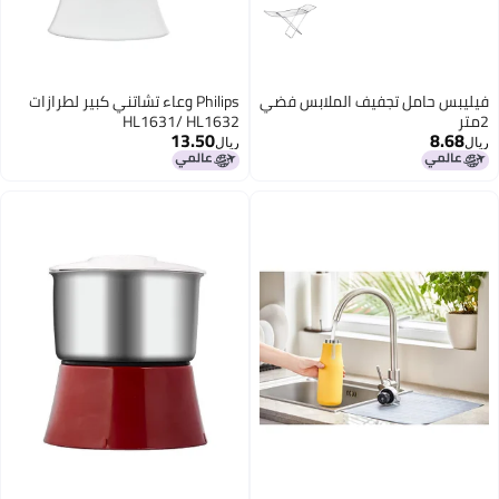
فيليبس حامل تجفيف الملابس فضي
Philips وعاء تشاتني كبير لطرازات
2متر
HL1631/ HL1632
13.50
8.68
ريال
ريال