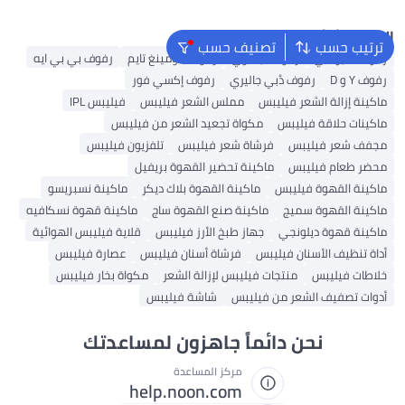
البحث الشائع
ترتيب حسب
تصنيف حسب
رفوف سيوسي
رفوف لينغوي
رفوف بلومينغ تايم
رفوف بي بي ايه
رفوف Y و D
رفوف دُبي جاليري
رفوف إكسي فور
ماكينة إزالة الشعر فيليبس
مملس الشعر فيليبس
فيليبس IPL
ماكينات حلاقة فيليبس
مكواة تجعيد الشعر من فيليبس
مجفف شعر فيليبس
فرشاة شعر فيليبس
تلفزيون فيليبس
محضر طعام فيليبس
ماكينة تحضير القهوة بريفيل
ماكينة القهوة فيليبس
ماكينة القهوة بلاك ديكر
ماكينة نسبريسو
ماكينة القهوة سميج
ماكينة صنع القهوة ساج
ماكينة قهوة نسكافيه
ماكينة قهوة ديلونجي
جهاز طبخ الأرز فيليبس
قلاية فيليبس الهوائية
أداة تنظيف الأسنان فيليبس
فرشاة أسنان فيليبس
عصارة فيليبس
خلاطات فيليبس
منتجات فيليبس لإزالة الشعر
مكواة بخار فيليبس
أدوات تصفيف الشعر من فيليبس
شاشة فيليبس
نحن دائماً جاهزون لمساعدتك
مركز المساعدة
help.noon.com