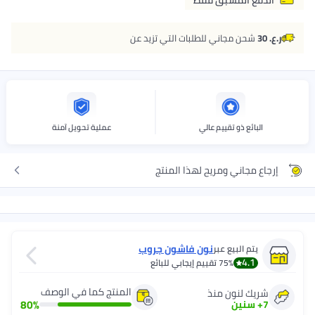
ر.ع. 30
شحن مجاني للطلبات التي تزيد عن
البائع ذو تقييم عالي
عملية تحويل آمنة
إرجاع مجاني ومريح لهذا المنتج
نون فاشون جروب
يتم البيع عبر
4.1
75%
تقييم إيجابي للبائع
المنتج كما في الوصف
شريك لنون منذ
80
%
7
+
سنين