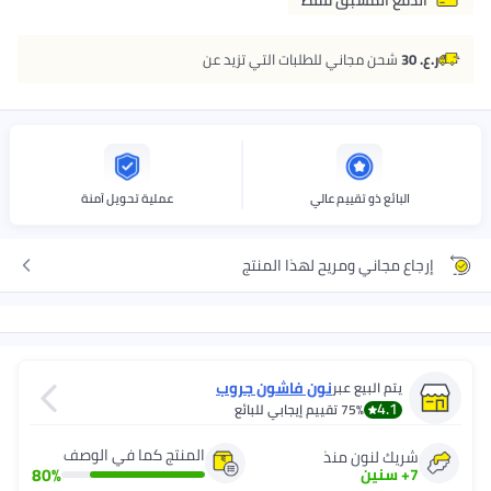
ر.ع. 30
شحن مجاني للطلبات التي تزيد عن
البائع ذو تقييم عالي
عملية تحويل آمنة
إرجاع مجاني ومريح لهذا المنتج
نون فاشون جروب
يتم البيع عبر
4.1
75%
تقييم إيجابي للبائع
المنتج كما في الوصف
شريك لنون منذ
80
%
7
+
سنين