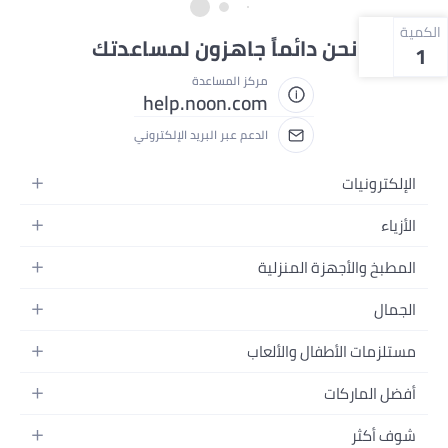
الكمية
نحن دائماً جاهزون لمساعدتك
1
مركز المساعدة
help.noon.com
الدعم عبر البريد الإلكتروني
الإلكترونيات
الجوالات
الأزياء
التابلت
أزياء نسائية
المطبخ والأجهزة المنزلية
اللابتوبات
أزياء رجالية
الحمام
الأجهزة المنزلية
الجمال
أزياء البنات
ديكور البيت
الكاميرات
العطور
أزياء الأولاد
مستلزمات الأطفال والألعاب
المطبخ والسفرة
التلفزيونات
المكياج
الساعات
الحفاضات
أدوات وتحسين المنزل
السماعات
أفضل الماركات
العناية بالشعر
المجوهرات
وسائل تنقل الأطفال
المفارش
ألعاب القيمنق
سامسونج
العناية بالبشرة
شوف أكثر
حقائب نسائية
الرضاعة والتغذية
الأثاث