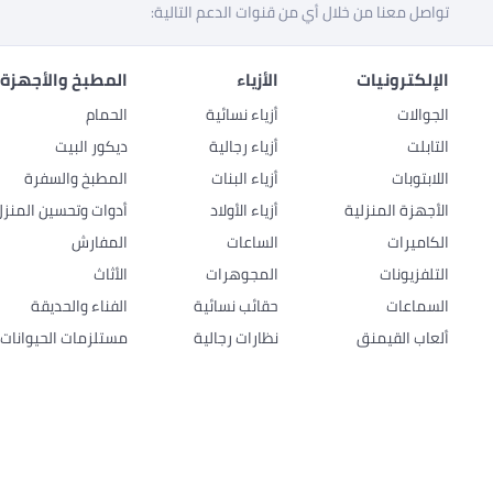
تواصل معنا من خلال أي من قنوات الدعم التالية:
الإلكترونيات
الأزياء
المطبخ والأجهزة 
الجوالات
أزياء نسائية
الحمام
التابلت
أزياء رجالية
ديكور البيت
اللابتوبات
أزياء البنات
المطبخ والسفرة
الأجهزة المنزلية
أزياء الأولاد
أدوات وتحسين المنزل
الكاميرات
الساعات
المفارش
التلفزيونات
المجوهرات
الأثاث
السماعات
حقائب نسائية
الفناء والحديقة
ألعاب القيمنق
نظارات رجالية
مستلزمات الحيوانات ا