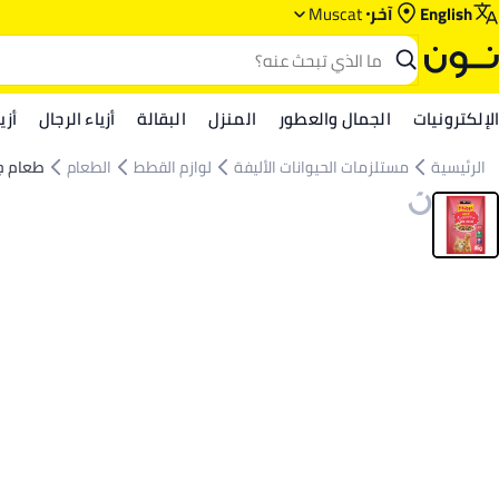
English
آخر
Muscat
الإلكترونيات
الجمال والعطور
المنزل
البقالة
أزياء الرجال
أزي
الرئيسية
مستلزمات الحيوانات الأليفة
لوازم القطط
الطعام
طعام ج