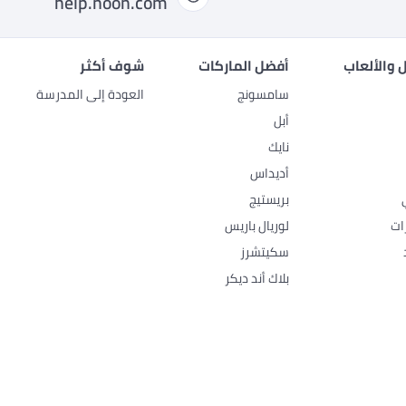
help.noon.com
 والألعاب
أفضل الماركات
شوف أكثر
سامسونج
العودة إلى المدرسة
أبل
نايك
أديداس
بريستيج
ات
لوريال باريس
سكيتشرز
بلاك أند ديكر