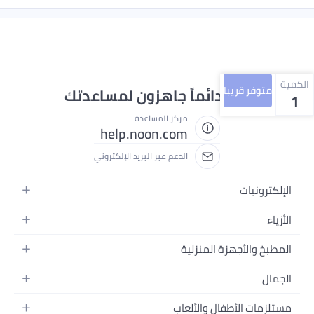
الكمية
متوفر قريبا
نحن دائماً جاهزون لمساعدتك
1
مركز المساعدة
help.noon.com
الدعم عبر البريد الإلكتروني
الإلكترونيات
الجوالات
الأزياء
التابلت
أزياء نسائية
المطبخ والأجهزة المنزلية
اللابتوبات
أزياء رجالية
الحمام
الأجهزة المنزلية
الجمال
أزياء البنات
ديكور البيت
الكاميرات
العطور
أزياء الأولاد
مستلزمات الأطفال والألعاب