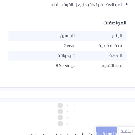
نمو العضلات وتعافيها، يعزز القوة والأداء
المواصفات
الجنس
للجنسين
مدة الصلاحية
2 year
النكهة
شوكولاتة
عدد التقديم
8 Servings
الكمية
متوفر قريبا