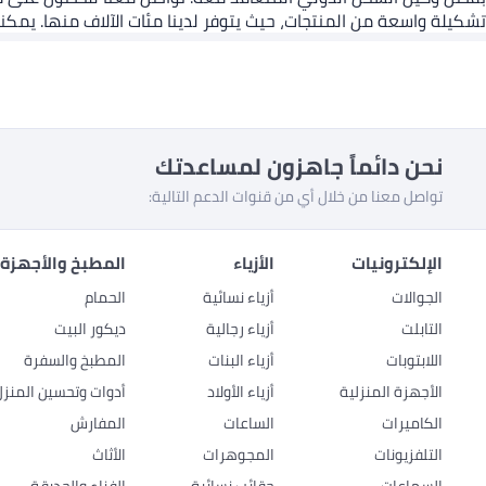
تشكيلة واسعة من المنتجات، حيث يتوفر لدينا مئات الآلاف منها. يمكن
نحن دائماً جاهزون لمساعدتك
تواصل معنا من خلال أي من قنوات الدعم التالية:
الإلكترونيات
الأزياء
المطبخ والأجهزة 
الجوالات
أزياء نسائية
الحمام
التابلت
أزياء رجالية
ديكور البيت
اللابتوبات
أزياء البنات
المطبخ والسفرة
الأجهزة المنزلية
أزياء الأولاد
أدوات وتحسين المنزل
الكاميرات
الساعات
المفارش
التلفزيونات
المجوهرات
الأثاث
السماعات
حقائب نسائية
الفناء والحديقة